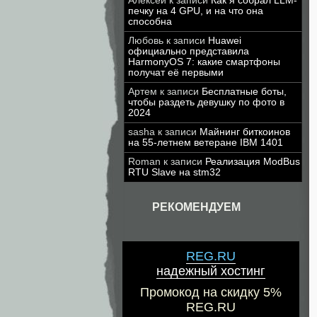
Алексей
к записи
Как я собрал LLM-
печку на 4 GPU, и на что она
способна
Любовь
к записи
Huawei
официально представила
HarmonyOS 7: какие смартфоны
получат её первыми
Артем
к записи
Бесплатные боты,
чтобы раздеть девушку по фото в
2024
sasha
к записи
Майнинг биткоинов
на 55-летнем ветеране IBM 1401
Roman
к записи
Реализация ModBus
RTU Slave на stm32
РЕКОМЕНДУЕМ
REG.RU
надежный хостинг
Промокод на скидку 5%
REG.RU