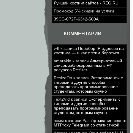
Лучший хостинг сайтов - REG.RU
Промокод 5% скидки на услуги
39CC-C72F-6342-560A
КОММЕНТАРИИ
v4f
к записи
Перебор IP-адресов на
хостинге — и как с этим бороться
amarakin
к записи
Альтернативный
список заблокированных в РФ
ресурсов Re:filter
ResizeOn
к записи
Эксперименты с
тиграми и другие способы
преподавать программирование
студентам, которым скучно
Text2Vid
к записи
Эксперименты с
тиграми и другие способы
преподавать программирование
студентам, которым скучно
всым
к записи
Развёртывание своего
MTProxy Telegram со статистикой