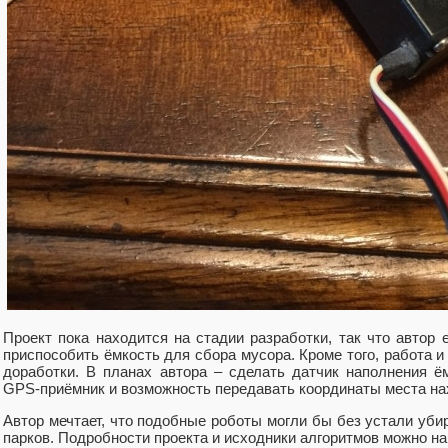
Проект пока находится на стадии разработки, так что автор
приспособить ёмкость для сбора мусора. Кроме того, работа и
доработки. В планах автора – сделать датчик наполнения ём
GPS-приёмник и возможность передавать координаты места на
Автор мечтает, что подобные роботы могли бы без устали убир
парков. Подробности проекта и исходники алгоритмов можно н