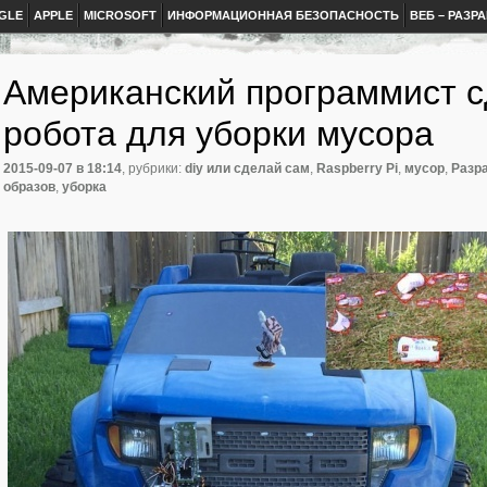
GLE
APPLE
MICROSOFT
ИНФОРМАЦИОННАЯ БЕЗОПАСНОСТЬ
ВЕБ – РАЗР
Американский программист с
робота для уборки мусора
2015-09-07
в 18:14
, рубрики:
diy или сделай сам
,
Raspberry Pi
,
мусор
,
Разр
образов
,
уборка