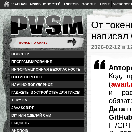
ГЛАВНАЯ
АРХИВ НОВОСТЕЙ
ANDROID
GOOGLE
APPLE
MICROSOF
От токен
написал 
2026-02-12
в 1
НОВОСТИ
ПРОГРАММИРОВАНИЕ
Автор
ИНФОРМАЦИОННАЯ БЕЗОПАСНОСТЬ
Код, п
ЭТО ИНТЕРЕСНО
(
await
НАУЧНО-ПОПУЛЯРНОЕ
и рас
ГАДЖЕТЫ И УСТРОЙСТВА ДЛЯ ГИКОВ
обязат
ТЕКУЧКА
Дата п
JAVASCRIPT
GitHu
DIY ИЛИ СДЕЛАЙ САМ
ГАДЖЕТЫ
IT/GPT
ANDROID