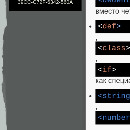
<deden
39CC-C72F-6342-560A
вместо че
<
def
>
,
<
class
,
<
if
>
как спец
<strin
,
<numbe
,