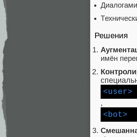
Диалогами
Техническ
Решения
Аугмента
имён пер
Контро
специаль
<user>
,
<bot>
Смешанна