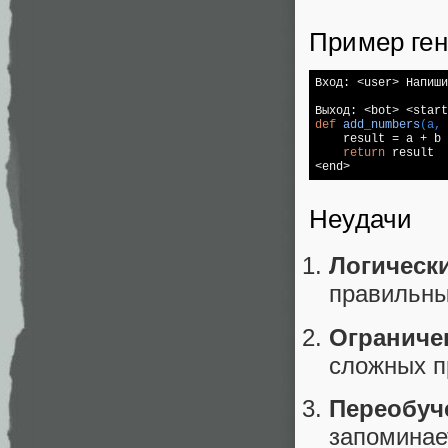
Пример ге
Вход: <user> Напиши
def
add_numbers
(a, 

    result = a + b

return
 result

Неудачи
Логическ
правильны
Ограниче
сложных 
Переобу
запоминае