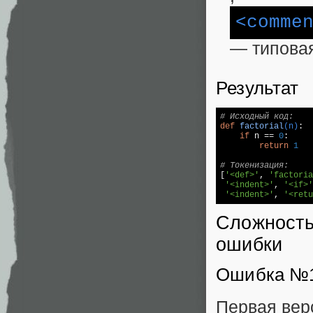
<comme
— типова
Результат
# Исходный код:
def
factorial
(n)
:
if
 n == 
0
:

return
1
# Токенизация:

[
'<def>'
, 
'factoria
'<indent>'
, 
'<if>'
'<indent>'
, 
'<retu
Сложность
ошибки
Ошибка №1:
Первая вер