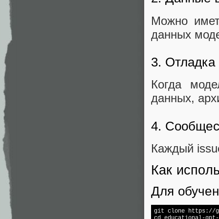
Можно имет
данных моде
3. Отладка
Когда моде
данных, арх
4. Сообще
Каждый issu
Как исполь
Для обуче
git 
clone
 https://g
cd
 educational-gpt-