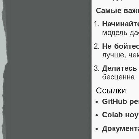
Самые важ
Начинайт
модель да
Не бойте
лучше, че
Делитес
бесценна
Ссылки
GitHub р
Colab ноу
Документ