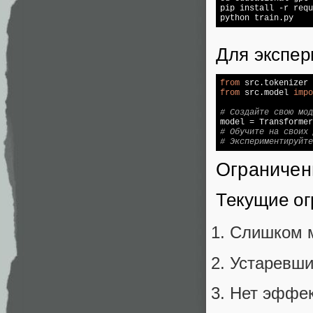
pip install -r requ
Для экспе
from
 src.tokenizer 
from
 src.model 
impo
# Создайте свою мод

model = Transforme
# Обучите на своих 
# Экспериментируйте
Ограничен
Текущие о
Слишком 
Устаревши
Нет эффек