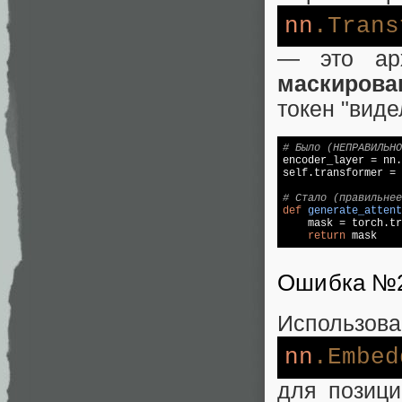
nn
.Trans
— это ар
маскирова
токен "вид
# Было (НЕПРАВИЛЬНО

encoder_layer = nn
self.transformer = 
# Стало (правильнее
def
generate_attent

    mask = torch.t
return
Ошибка №2
Использова
nn
.Embed
для позиц