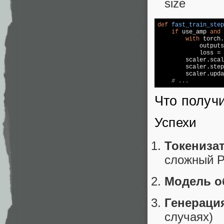
size
def
fast_train_step
if
 use_amp 
and
 
with
 torch.
            outputs
            loss = 
        scaler.scal
        scaler.step
        scaler.upda
# ...
Что получи
Успехи
Токениза
сложный P
Модель о
Генераци
случаях)