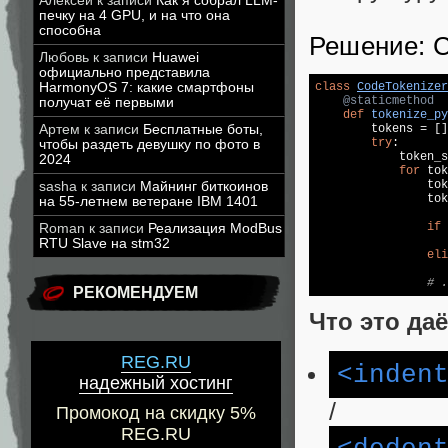
Алексей
к записи
Как я собрал LLM-
печку на 4 GPU, и на что она
способна
Решение: C
Любовь
к записи
Huawei
официально представила
HarmonyOS 7: какие смартфоны
class
CodeTokenizer
    @staticmethod
получат её первыми
def
tokenize_py
Артем
к записи
Бесплатные боты,
        tokens = []

try
:

чтобы раздеть девушку по фото в
            token_s
2024
for
 tok
                tok
sasha
к записи
Майнинг биткоинов
                tok
на 55-летнем ветеране IBM 1401
if
 
Roman
к записи
Реализация ModBus
                   
RTU Slave на stm32
eli
                   
# .
РЕКОМЕНДУЕМ
Что это да
REG.RU
<inden
надежный хостинг
/
Промокод на скидку 5%
REG.RU