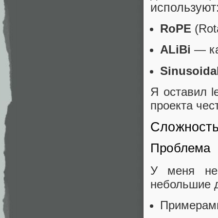
используют
RoPE
(Rot
ALiBi
— ка
Sinusoida
Я оставил l
проекта чес
Сложность
Проблема
У меня не
небольшие д
Примерами