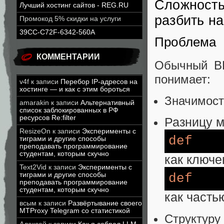
Сложность
Лучший хостинг сайтов - REG.RU
разбить на
Промокод 5% скидки на услуги
39CC-C72F-6342-560A
Проблема
КОММЕНТАРИИ
Обычный BP
понимает:
v4f
к записи
Перебор IP-адресов на
хостинге — и как с этим бороться
Значимост
amarakin
к записи
Альтернативный
список заблокированных в РФ
ресурсов Re:filter
Разницу 
ResizeOn
к записи
Эксперименты с
def
тиграми и другие способы
преподавать программирование
студентам, которым скучно
как ключе
Text2Vid
к записи
Эксперименты с
тиграми и другие способы
def
преподавать программирование
студентам, которым скучно
как часть
всым
к записи
Развёртывание своего
MTProxy Telegram со статистикой
Структуру 