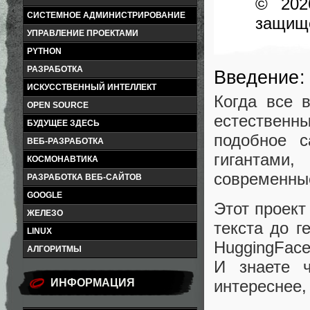
© 202
СИСТЕМНОЕ АДМИНИСТРИРОВАНИЕ
защищ
УПРАВЛЕНИЕ ПРОЕКТАМИ
PYTHON
РАЗРАБОТКА
Введение:
ИСКУССТВЕННЫЙ ИНТЕЛЛЕКТ
Когда все 
OPEN SOURCE
естественны
БУДУЩЕЕ ЗДЕСЬ
подобное с
ВЕБ-РАЗРАБОТКА
гигантам
КОСМОНАВТИКА
современны
РАЗРАБОТКА ВЕБ-САЙТОВ
GOOGLE
Этот проект
ЖЕЛЕЗО
текста до г
LINUX
HuggingFace
АЛГОРИТМЫ
И знаете 
интереснее,
ИНФОРМАЦИЯ