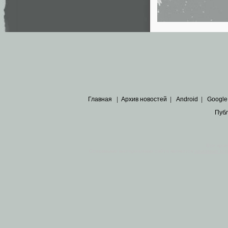
Главная
|
Архив новостей
|
Android
|
Google
Пуб
Все пра
Основными материалами сайта являются
архивные ко