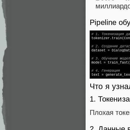
миллиардо
Pipeline об
# 1. Токенизация да

tokenizer.train(Co
# 2. Создание датас

dataset = DialogDa
# 3. Обучение модел

model = train_fast
# 4. Генерация

text = generate_te
Что я узна
1. Токениз
Плохая токе
2. Данные 