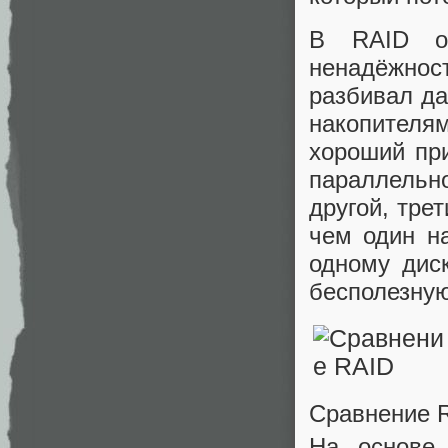
В RAID оп
ненадёжнос
разбивал да
накопителя
хороший при
параллельн
другой, тре
чем один на
одному дис
бесполезную
Сравнение 
На основе 