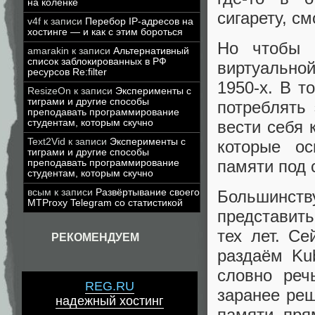
на коленке
сигарету, см
v4f
к записи
Перебор IP-адресов на
хостинге — и как с этим бороться
Но чтобы 
amarakin
к записи
Альтернативный
список заблокированных в РФ
виртуально
ресурсов Re:filter
1950-х. В 
ResizeOn
к записи
Эксперименты с
тиграми и другие способы
потреблять
преподавать программирование
студентам, которым скучно
вести себя 
Text2Vid
к записи
Эксперименты с
которые о
тиграми и другие способы
памяти под 
преподавать программирование
студентам, которым скучно
всым
к записи
Развёртывание своего
Большинст
MTProxy Telegram со статистикой
представит
тех лет. С
РЕКОМЕНДУЕМ
раздаём Ku
словно реч
REG.RU
заранее реш
надежный хостинг
памяти пря