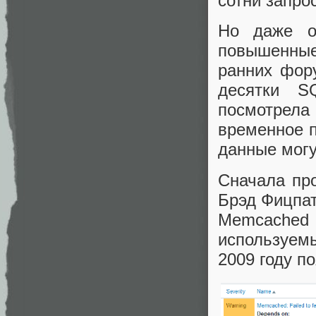
сотни запро
Но даже о
повышенные
ранних фор
десятки S
посмотрела
временное п
данные могу
Сначала пр
Брэд Фицпат
Memcached 
используем
2009 году п