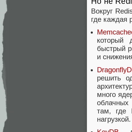
Но не Red
Вокруг Redi
где каждая 
Memcach
который 
быстрый р
и снижени
Dragonfly
решить о
архитект
много яде
облачных 
там, где
нагрузкой
KeyDB
— в