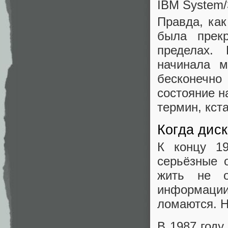
IBM System/
Правда, ка
была прекр
пределах. 
начинала 
бесконечно
состояние н
термин, кст
Когда дис
К концу 19
серьёзные 
жить не о
информации
ломаются. Н
В 1987 году