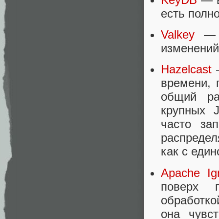
есть полн
Valkey
— п
изменений
Hazelcast
времени, 
общий ра
крупных J
часто за
распредел
как с един
Apache Ign
поверх 
обработко
она чувс