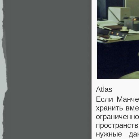
Atlas
Если Манче
хранить вме
ограниченно
пространст
нужные да