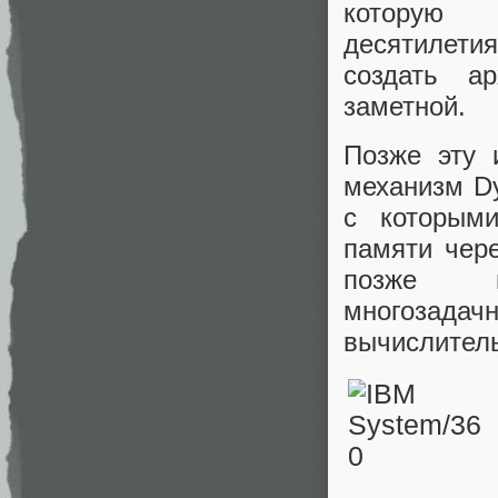
которую 
десятилетия
создать ар
заметной.
Позже эту
механизм Dy
с которым
памяти чер
позже вы
многозада
вычислител