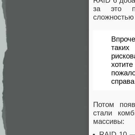
RAID 6 доба
за это пр
сложностью 
Впроче
таких
риско
хотите
пожал
справа
Потом появ
стали комб
массивы:
RAID 10 —