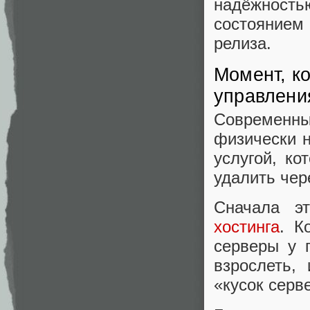
надёжность
состояние
релиза.
Момент, к
управлен
Современн
физически н
услугой, ко
удалить чер
Сначала эт
хостинга
. К
серверы у 
взрослеть,
«кусок серв