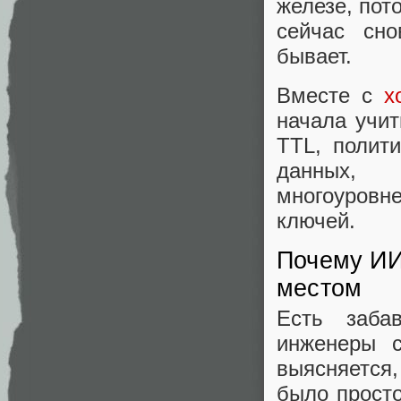
железе, пот
сейчас сно
бывает.
Вместе с
х
начала учит
TTL, полит
данных, 
многоуровн
ключей.
Почему ИИ
местом
Есть заба
инженеры с
выясняется,
было просто