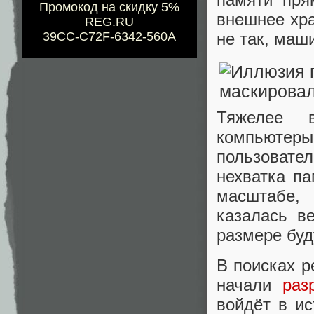
Промокод на скидку 5%
внешнее хра
REG.RU
не так, маш
39CC-C72F-6342-560A
Тяжелее 
компьютеры
пользовате
нехватка п
масштабе, 
казалась в
размере бу
В поисках 
начали
раз
войдёт в и