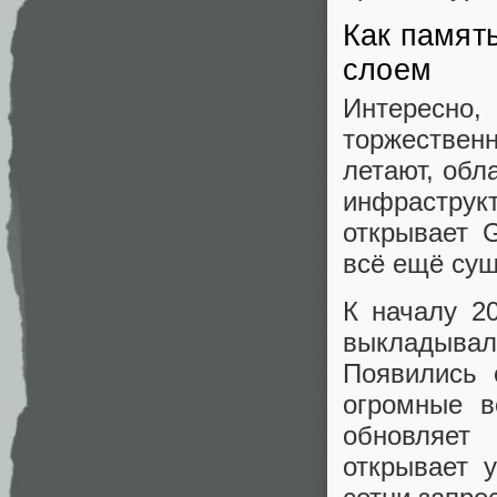
Как памят
слоем
Интересн
торжествен
летают, обл
инфрастру
открывает G
всё ещё сущ
К началу 2
выкладыва
Появились 
огромные в
обновляет 
открывает 