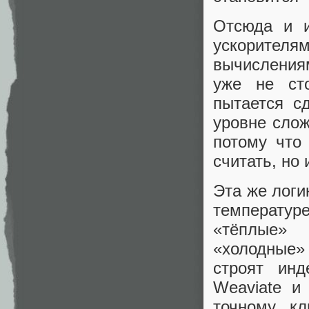
Отсюда и и
ускорителя
вычислениям
уже не сто
пытается с
уровне слож
потому что
считать, но
Эта же логи
температур
«тёплые» 
«холодные»
строят инд
Weaviate и
точному к