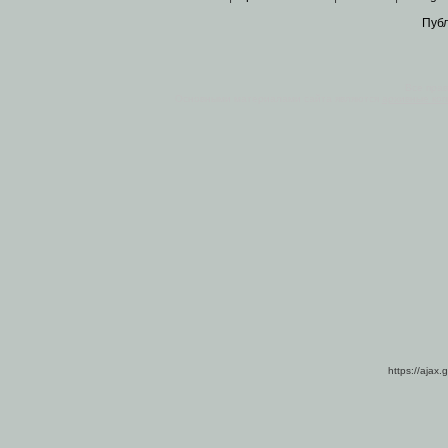
Пуб
Все пра
Основными материалами сайта являются
архивные ко
https://ajax.