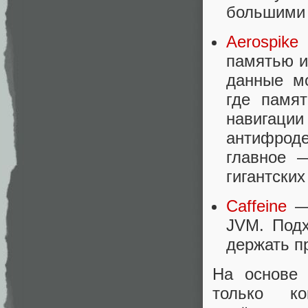
большими
Aerospike
памятью и
данные мо
где памя
навигации
антифроде
главное 
гигантски
Caffeine
—
JVM. Подх
держать п
На основе 
только ко