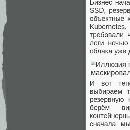
Бизнес нач
SSD, резерв
объектные 
Kubernete
требовали 
логи ночью
облака уже 
И вот теп
выбираем т
резервную 
берём ви
контейнерн
сначала мы