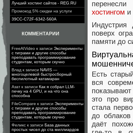
перенесли
Лучший хостинг сайтов - REG.RU
хостингом
и 
Промокод 5% скидки на услуги
39CC-C72F-6342-560A
Индустрия 
поверх огр
КОММЕНТАРИИ
памяти до с
FreeAIVideo
к записи
Эксперименты
Виртуальн
с тиграми и другие способы
преподавать программирование
мошеннич
студентам, которым скучно
Влад
к записи
NAVIS —
Есть стары
многоцелевой быстросборный
беспилотный катамаран
вся соврем
Азат
к записи
Как я собрал LLM-
показывают 
печку на 4 GPU, и на что она
способна
это про ви
FileCompare
к записи
Эксперименты
стала перв
с тиграми и другие способы
преподавать программирование
до облаков
студентам, которым скучно
даёт похож
Феликс
к записи
База данных
простых чисел до ста миллиардов
где-то в 