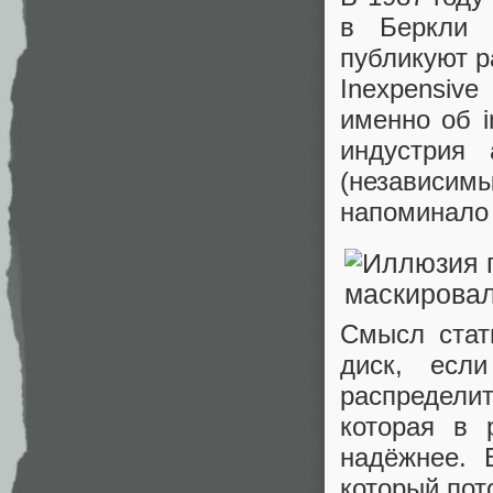
в Беркли 
публикуют р
Inexpensiv
именно об i
индустрия 
(независим
напоминало 
Смысл стат
диск, есл
распредел
которая в 
надёжнее. 
который пот