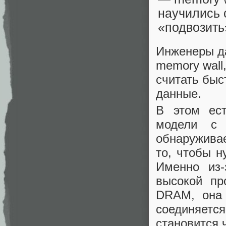
Инженеры д
memory wall
считать быс
данные.
В этом ест
модели с 
обнаружива
то, чтобы 
Именно из
высокой пр
DRAM, она 
соединяетс
становится 