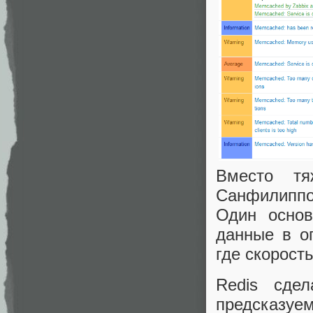
Вместо тя
Санфилипп
Один основ
данные в о
где скорост
Redis сде
предсказуе