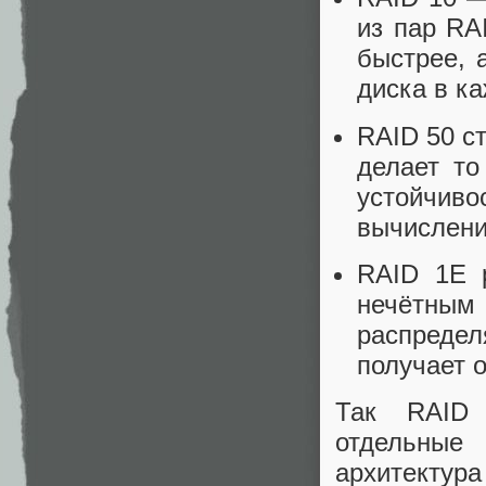
из пар RA
быстрее, 
диска в к
RAID 50 с
делает то
устойчив
вычислени
RAID 1E 
нечётны
распредел
получает 
Так RAID
отдельные 
архитектура 