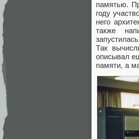
памятью. П
году участв
него архите
также нап
запустилась
Так вычисл
описывал ещ
памяти, а м