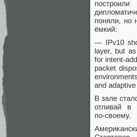
построил
дипломатиче
поняли, но 
ёмкий:
— IPv10 sho
layer, but a
for intent‑ad
packet dispo
environments,
and adaptive 
В зале стал
отливай в 
по‑своему.
Американск