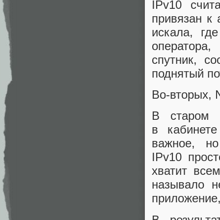
IPv10 счи
привязан к 
искала, гд
оператора,
спутник, с
поднятый по
Во‑вторых, 
В старом 
в кабинете
важное, н
IPv10 прос
хватит все
называло н
приложение,
В результ