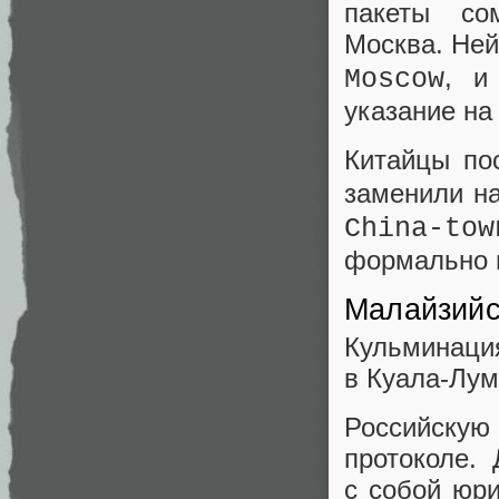
пакеты сом
Москва. Ней
, и
Moscow
указание на
Китайцы пос
заменили 
China-to
формально в
Малайзийс
Кульминац
в Куала-Лум
Российску
протоколе. 
с собой юри