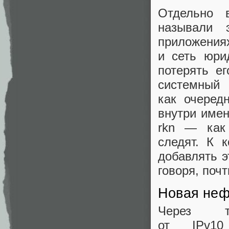
Отдельно 
называли 
приложениях
и сеть юри
потерять е
системный 
как очеред
внутри имен
rkn — как 
следят. К 
добавлять э
говоря, почт
Новая неф
Через т
от IPv10