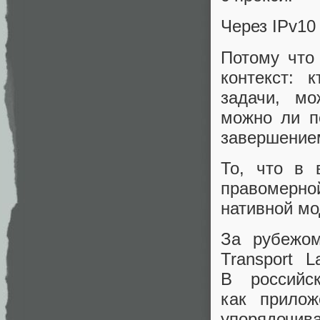
Через IPv10
Потому что
контекст: 
задачи, мо
можно ли п
завершение
То, что в 
правомерной
нативной мо
За рубежом
Transport 
В российс
как прило
упорядочива