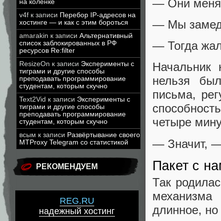
— Они меня
на коленке
v4f
к записи
Перебор IP-адресов на
— Мы замед
хостинге — и как с этим бороться
amarakin
к записи
Альтернативный
— Тогда жал
список заблокированных в РФ
ресурсов Re:filter
ResizeOn
к записи
Эксперименты с
Начальник 
тиграми и другие способы
нельзя бы
преподавать программирование
студентам, которым скучно
письма, рег
Text2Vid
к записи
Эксперименты с
способност
тиграми и другие способы
преподавать программирование
четыре мину
студентам, которым скучно
всым
к записи
Развёртывание своего
— Значит, —
MTProxy Telegram со статистикой
Пакет с н
РЕКОМЕНДУЕМ
Так родилас
механизма 
REG.RU
длинное, но 
надежный хостинг