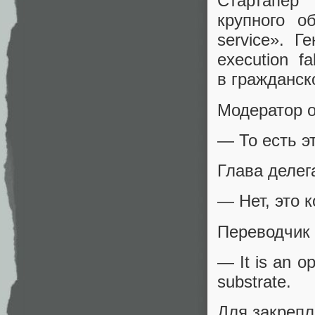
Стартапер 
крупного о
service». Г
execution 
в гражданск
Модератор о
— То есть э
Глава делег
— Нет, это 
Переводчик 
— It is an op
substrate.
Для закрепл