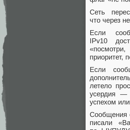
Сеть пере
что через н
Если соо
IPv10 дос
«посмотри
приоритет, 
Если сооб
дополнитель
летело про
усердия — 
успехом или
Сообщения о
писали «В