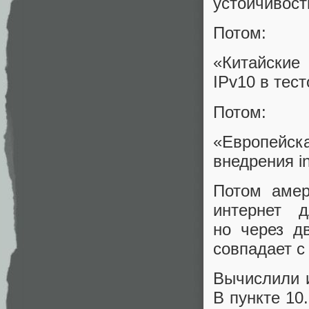
устойчивост
Потом:
«Китайски
IPv10 в тес
Потом:
«Европейс
внедрения in
Потом амер
интернет д
но через д
совпадает с
Вычислили и
В пункте 10