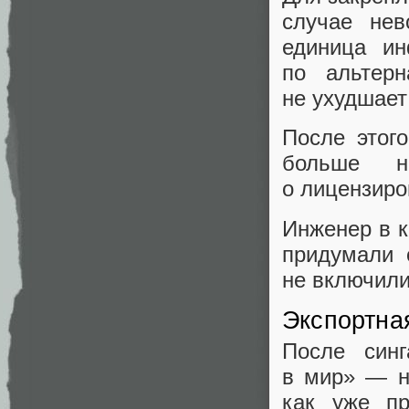
случае нев
единица ин
по альтерн
не ухудшает
После этог
больше н
о лицензиро
Инженер в к
придумали 
не включили
Экспортна
После синг
в мир» — не
как уже пр