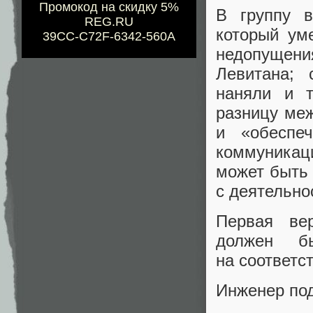
Промокод на скидку 5%
В группу в
REG.RU
который ум
39CC-C72F-6342-560A
недопущения
Левитана; 
наняли и т
разницу меж
и «обеспеч
коммуника
может быть 
с деятельно
Первая ве
должен б
на соответс
Инженер под