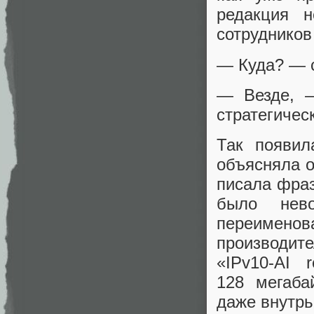
редакция н
сотрудников
— Куда? — 
— Везде, —
стратегичес
Так появил
объясняла о
писала фраз
было нев
переименова
производи
«IPv10-AI 
128 мегаба
даже внутрь