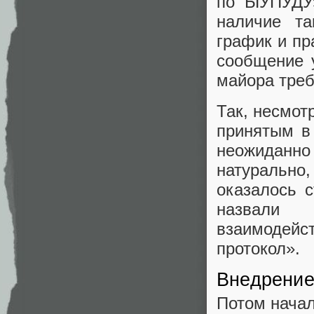
по ЫУПУДУ»
наличие та
график и пр
сообщение 
майора треб
Так, несмот
принятым в
неожиданн
натурально
оказалось 
назвали «
взаимодейс
протокол».
Внедрени
Потом начал