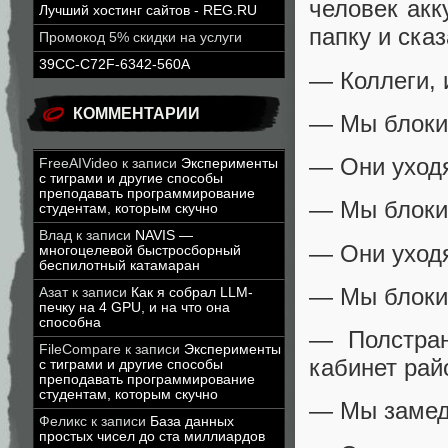
человек акк
Лучший хостинг сайтов - REG.RU
папку и сказ
Промокод 5% скидки на услуги
39CC-C72F-6342-560A
— Коллеги, 
КОММЕНТАРИИ
— Мы блокир
— Они уходя
FreeAIVideo
к записи
Эксперименты
с тиграми и другие способы
преподавать программирование
— Мы блоки
студентам, которым скучно
Влад
к записи
NAVIS —
— Они уход
многоцелевой быстросборный
беспилотный катамаран
— Мы блоки
Азат
к записи
Как я собрал LLM-
печку на 4 GPU, и на что она
способна
— Полстран
FileCompare
к записи
Эксперименты
кабинет рай
с тиграми и другие способы
преподавать программирование
студентам, которым скучно
— Мы замед
Феликс
к записи
База данных
простых чисел до ста миллиардов