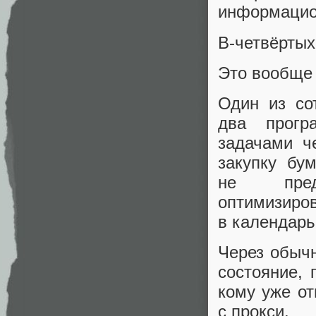
информацио
В‑четвёртых
Это вообще
Один из со
два прогр
задачами ч
закупку бум
не преду
оптимизиро
в календарь
Через обычн
состояние, 
кому уже от
с прокси.