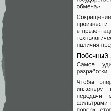
обмена».
Сокращени
произнест
в презентац
технологич
наличия пре
Побочный
Самое уди
разработки.
Чтобы опер
инженеру 
передачи 
фильтрами 
поверх ста