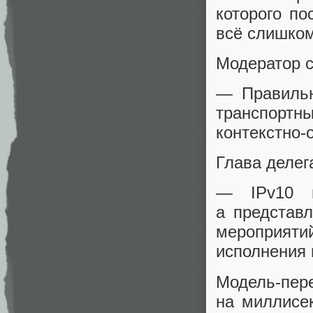
которого по
всё слишком
Модератор с
— Правильн
транспорт
контекстно‑
Глава делег
— IPv10 н
а представл
мероприят
исполнения 
Модель‑пе
на миллисек