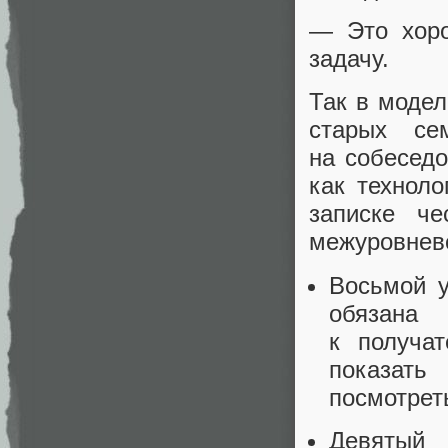
— Это хоро
задачу.
Так в модел
старых се
на собеседо
как технол
записке че
межуровнево
Восьмой у
обязана 
к получат
показать
посмотреть
Девятый