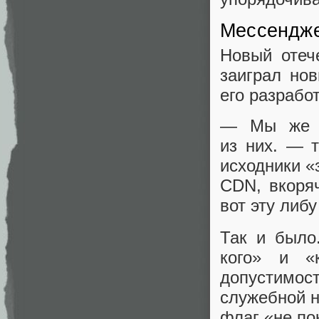
Мессендже
Новый отеч
заиграл но
его разрабо
— Мы же в
из них. — 
исходники «
CDN, вкоря
вот эту либ
Так и было
кого» и «
допустимост
служебной н
флаг «не по