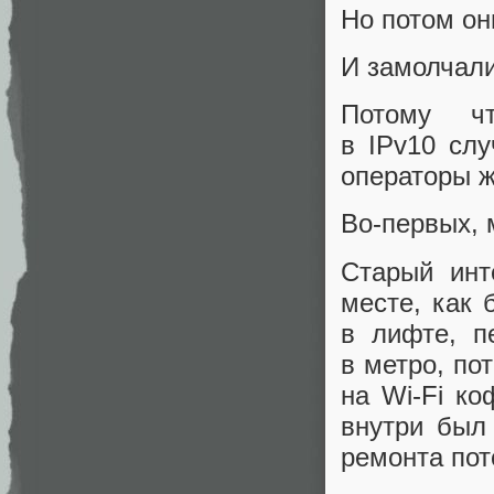
Но потом он
И замолчали
Потому ч
в IPv10 сл
операторы ж
Во‑первых, 
Старый инт
месте, как 
в лифте, п
в метро, по
на Wi‑Fi ко
внутри был
ремонта пот