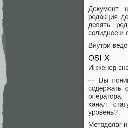
Документ 
редакция де
девять ред
солиднее и 
Внутри ведо
OSI X
Инженер сна
— Вы поним
содержать 
оператора,
канал ста
уровень?
Методолог н