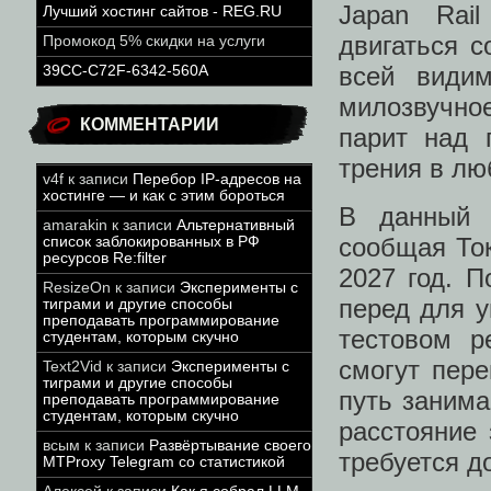
Japan Rai
Лучший хостинг сайтов - REG.RU
двигаться с
Промокод 5% скидки на услуги
всей види
39CC-C72F-6342-560A
милозвучное
КОММЕНТАРИИ
парит над 
трения в лю
v4f
к записи
Перебор IP-адресов на
хостинге — и как с этим бороться
В данный 
amarakin
к записи
Альтернативный
сообщая Ток
список заблокированных в РФ
ресурсов Re:filter
2027 год. 
ResizeOn
к записи
Эксперименты с
перед для 
тиграми и другие способы
преподавать программирование
тестовом р
студентам, которым скучно
смогут пере
Text2Vid
к записи
Эксперименты с
тиграми и другие способы
путь занима
преподавать программирование
студентам, которым скучно
расстояние 
всым
к записи
Развёртывание своего
требуется д
MTProxy Telegram со статистикой