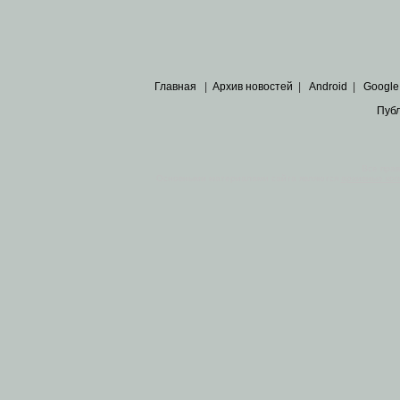
Главная
|
Архив новостей
|
Android
|
Google
Пуб
Все пра
Основными материалами сайта являются
архивные ко