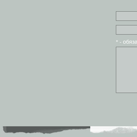
* - обя