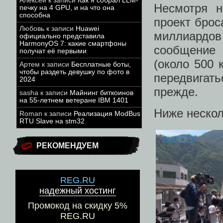
Алексей
к записи
Как я собрал LLM-
Несмотря н
печку на 4 GPU, и на что она
способна
проект брос
Любовь
к записи
Huawei
миллиардов
официально представила
HarmonyOS 7: какие смартфоны
сообщение 
получат её первыми
(около 500 
Артем
к записи
Бесплатные боты,
чтобы раздеть девушку по фото в
передвигат
2024
прежде.
sasha
к записи
Майнинг биткоинов
на 55-летнем ветеране IBM 1401
Ниже нескол
Roman
к записи
Реализация ModBus
RTU Slave на stm32
РЕКОМЕНДУЕМ
REG.RU
надежный хостинг
Промокод на скидку 5%
REG.RU