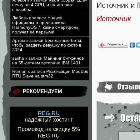
Алексей
к записи
Как я собрал LLM-
Источник и 
печку на 4 GPU, и на что она
способна
Источник
Любовь
к записи
Huawei
официально представила
HarmonyOS 7: какие смартфоны
получат её первыми
Артем
к записи
Бесплатные боты,
чтобы раздеть девушку по фото в
Поделиться…
2024
sasha
к записи
Майнинг биткоинов
на 55-летнем ветеране IBM 1401
Roman
к записи
Реализация ModBus
RTU Slave на stm32
РЕКОМЕНДУЕМ
REG.RU
надежный хостинг
Промокод на скидку 5%
REG.RU