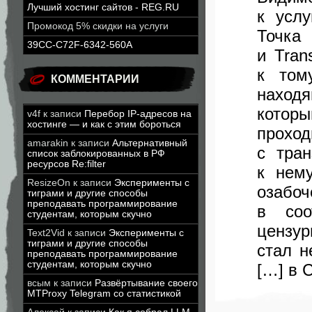
Лучший хостинг сайтов - REG.RU
к услу
Промокод 5% скидки на услуги
Точка
39CC-C72F-6342-560A
и Tran
к том
КОММЕНТАРИИ
наход
которы
v4f
к записи
Перебор IP-адресов на
хостинге — и как с этим бороться
проход
amarakin
к записи
Альтернативный
с тра
список заблокированных в РФ
ресурсов Re:filter
к нем
ResizeOn
к записи
Эксперименты с
озабоч
тиграми и другие способы
преподавать программирование
в соо
студентам, которым скучно
цензур
Text2Vid
к записи
Эксперименты с
тиграми и другие способы
стал н
преподавать программирование
студентам, которым скучно
[…] в
всым
к записи
Развёртывание своего
MTProxy Telegram со статистикой