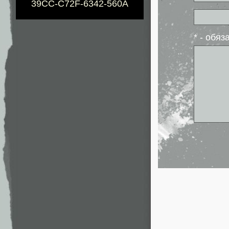
39CC-C72F-6342-560A
* - обя