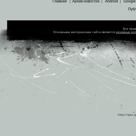
Главная
|
Архив новостей
|
Android
|
Google
Пуб
Все пра
Основными материалами сайта являются
архивные ко
https://ajax.