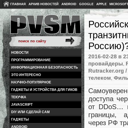
ГЛАВНАЯ
АРХИВ НОВОСТЕЙ
ANDROID
GOOGLE
APPLE
MICROSOF
Российск
транзитн
Россию)
НОВОСТИ
2016-02-28
в 2
ПРОГРАММИРОВАНИЕ
провайдеры
,
ИНФОРМАЦИОННАЯ БЕЗОПАСНОСТЬ
Rutracker.org /
ЭТО ИНТЕРЕСНО
телеком
,
Филь
НАУЧНО-ПОПУЛЯРНОЕ
Самоуверен
ГАДЖЕТЫ И УСТРОЙСТВА ДЛЯ ГИКОВ
доступа чер
ТЕКУЧКА
JAVASCRIPT
от DDoS… 
DIY ИЛИ СДЕЛАЙ САМ
границы
,
а
ГАДЖЕТЫ
через РФ тр
ANDROID