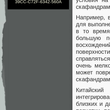
39CC-C72F-6342-560A
скафандрам
Например, 
для выполне
в то время
большую п
восхожден
поверхност
справлятьс
очень мелк
может повр
скафандрам 
Китайский
интегрирова
близких и д