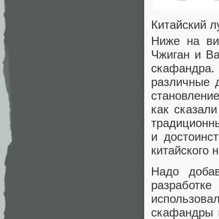
Китайский 
Ниже на ви
Чжиган и В
скафандра.
различные д
становление
как сказали
традиционны
и достоинс
китайского н
Надо доба
разработк
использов
скафандры п