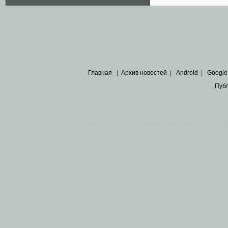
Главная
|
Архив новостей
|
Android
|
Google
Пуб
Все пра
Основными материалами сайта являются
архивные ко