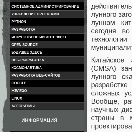
действител
СИСТЕМНОЕ АДМИНИСТРИРОВАНИЕ
лунного заг
УПРАВЛЕНИЕ ПРОЕКТАМИ
лунном кит
PYTHON
сегодня в
РАЗРАБОТКА
технологи
ИСКУССТВЕННЫЙ ИНТЕЛЛЕКТ
OPEN SOURCE
муниципалит
БУДУЩЕЕ ЗДЕСЬ
Китайское 
ВЕБ-РАЗРАБОТКА
(CMSA) зан
КОСМОНАВТИКА
лунного ск
РАЗРАБОТКА ВЕБ-САЙТОВ
разработке
GOOGLE
ЖЕЛЕЗО
сложных ус
LINUX
Вообще, ра
АЛГОРИТМЫ
научных ди
страны в 
ИНФОРМАЦИЯ
проектирова