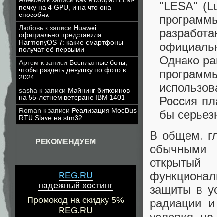
Алексей
к записи
Как я собрал LLM-
"LESA" (L
печку на 4 GPU, и на что она
способна
программ
Любовь
к записи
Huawei
разработ
официально представила
HarmonyOS 7: какие смартфоны
официаль
получат её первыми
Однако ра
Артем
к записи
Бесплатные боты,
чтобы раздеть девушку по фото в
программы
2024
использов
sasha
к записи
Майнинг биткоинов
на 55-летнем ветеране IBM 1401
Россия пл
Roman
к записи
Реализация ModBus
бы серьез
RTU Slave на stm32
В общем, г
РЕКОМЕНДУЕМ
обычными 
открытый
функционал
REG.RU
надежный хостинг
защиты в ус
Промокод на скидку 5%
радиации и
REG.RU
условия на