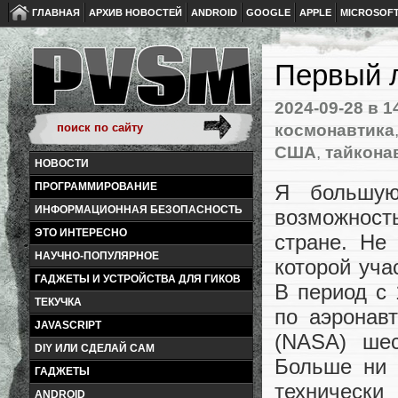
ГЛАВНАЯ
АРХИВ НОВОСТЕЙ
ANDROID
GOOGLE
APPLE
MICROSOF
Первый л
2024-09-28
в 1
космонавтика
США
,
тайкона
НОВОСТИ
Я большую
ПРОГРАММИРОВАНИЕ
ИНФОРМАЦИОННАЯ БЕЗОПАСНОСТЬ
возможност
ЭТО ИНТЕРЕСНО
стране. Не
НАУЧНО-ПОПУЛЯРНОЕ
которой уча
ГАДЖЕТЫ И УСТРОЙСТВА ДЛЯ ГИКОВ
В период с
ТЕКУЧКА
по аэронав
JAVASCRIPT
(NASA) ше
DIY ИЛИ СДЕЛАЙ САМ
Больше ни 
ГАДЖЕТЫ
технически
ANDROID