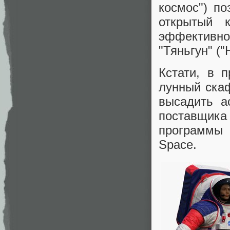
космос") п
открытый к
эффективн
"Тяньгун" (
Кстати, в 
лунный скаф
высадить а
поставщик
программы 
Space.