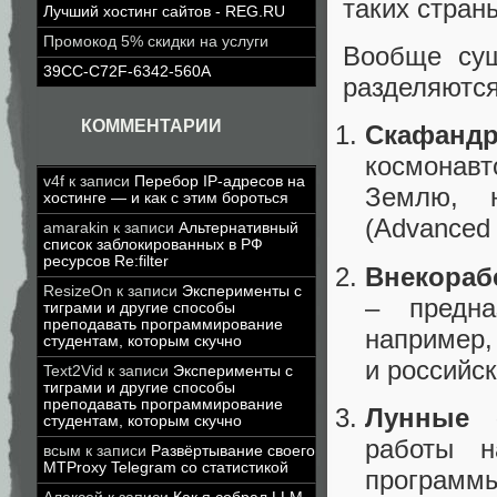
таких стран
Лучший хостинг сайтов - REG.RU
Промокод 5% скидки на услуги
Вообще сущ
39CC-C72F-6342-560A
разделяются
КОММЕНТАРИИ
Скафанд
космонав
v4f
к записи
Перебор IP-адресов на
Землю, н
хостинге — и как с этим бороться
(Advanced 
amarakin
к записи
Альтернативный
список заблокированных в РФ
ресурсов Re:filter
Внекораб
ResizeOn
к записи
Эксперименты с
– предна
тиграми и другие способы
преподавать программирование
например, 
студентам, которым скучно
и российск
Text2Vid
к записи
Эксперименты с
тиграми и другие способы
преподавать программирование
Лунные 
студентам, которым скучно
работы н
всым
к записи
Развёртывание своего
MTProxy Telegram со статистикой
программы