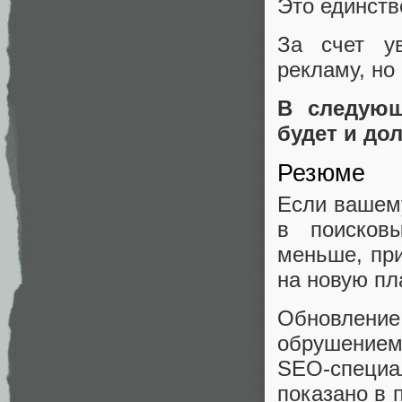
Это единств
За счет у
рекламу, но
В следующ
будет и до
Резюме
Если вашему
в поисковы
меньше, при
на новую пл
Обновлени
обрушением
SEO-специал
показано в 