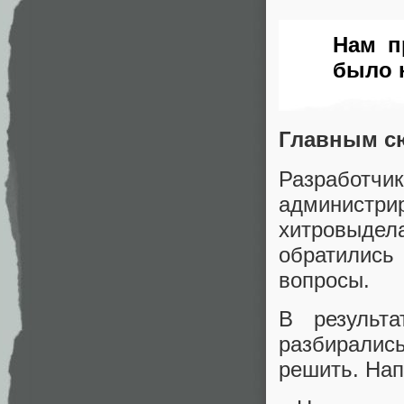
Нам п
было 
Главным сю
Разрабо
админист
хитровыде
обратились
вопросы.
В результ
разбиралис
решить. На