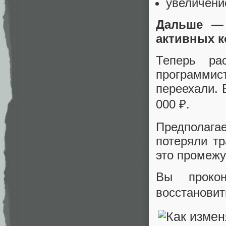
увеличение
Дальше — 
активных к
Теперь ра
программис
переехали. 
000 ₽.
Предполага
потеряли т
это промежу
Вы прокон
восстановит