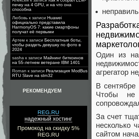
Алексей
к записи
Как я собрал LLM-
печку на 4 GPU, и на что она
неправиль
способна
Любовь
к записи
Huawei
официально представила
Разработка
HarmonyOS 7: какие смартфоны
получат её первыми
недвижимо
Артем
к записи
Бесплатные боты,
маркетоло
чтобы раздеть девушку по фото в
2024
Один из на
sasha
к записи
Майнинг биткоинов
недвижимо
на 55-летнем ветеране IBM 1401
агрегатор н
Roman
к записи
Реализация ModBus
RTU Slave на stm32
В сентябре 
РЕКОМЕНДУЕМ
Чтобы не
сопровождал
REG.RU
За счет тща
надежный хостинг
несколько ч
Промокод на скидку 5%
сайтом нача
REG.RU