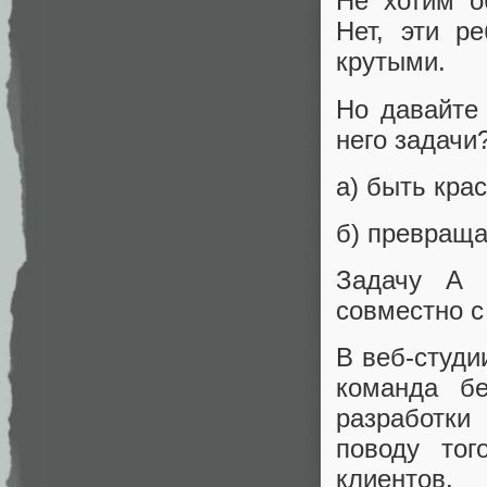
Не хотим о
Нет, эти р
крутыми.
Но давайте 
него задачи
а) быть кра
б) превраща
Задачу А 
совместно с
В веб-студи
команда бе
разработки
поводу тог
клиентов.