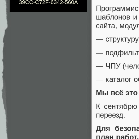
39CC-C72F-6342-560A
Программис
шаблонов и 
сайта, моду
— структуру
— подфильт
— ЧПУ (чело
— каталог о
Мы всё это
К сентябрю
переезд.
Для безоп
план работ