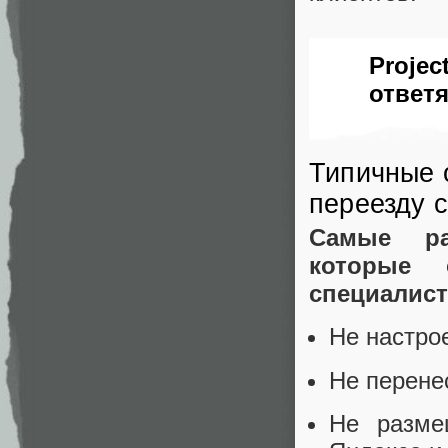
Proje
ответя
Типичные 
переезду 
Самые ра
которые 
специалист
Не настро
Не перене
Не разме