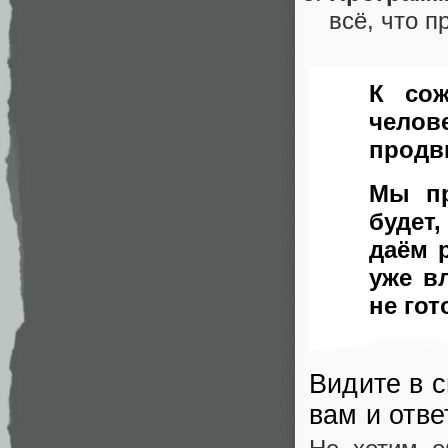
всё, что 
К сож
чело
продв
Мы пр
будет
даём 
уже в
не гот
Видите в 
вам и отв