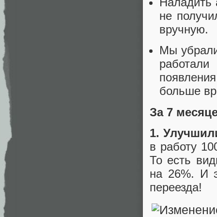
Наладить 
не получил
вручную.
Мы убрали
работали
появлени
больше вр
За 7 месяц
1. Улучшил
в работу 10
То есть ви
на 26%. И 
переезда!