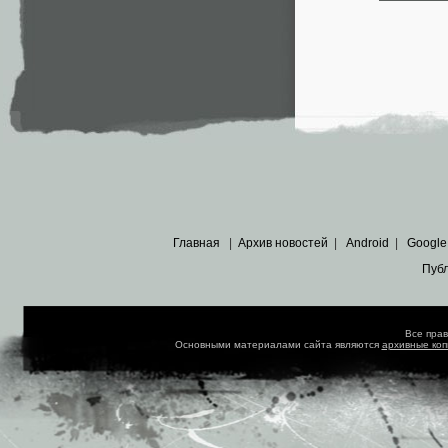
Главная
|
Архив новостей
|
Android
|
Google
Пуб
Все пра
Основными материалами сайта являются
архивные ко