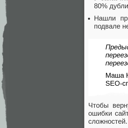
80% дубли
Нашли пр
подвале н
Преды
переез
переез
Маша 
SEO-сп
Чтобы верн
ошибки сайт
сложностей.