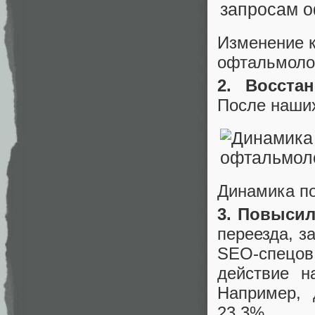
Изменение к
офтальмоло
2. Восста
После наших
Динамика по
3. Повысил
переезда, з
SEO-спецов
действие н
Например, 
23,3%.