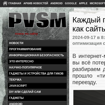
ГЛАВНАЯ
АРХИВ НОВОСТЕЙ
ANDROID
GOOGLE
APPLE
MICROSOF
Каждый п
как сай
2024-09-17
в 8
оптимизация 
НОВОСТИ
ПРОГРАММИРОВАНИЕ
В интернет-
ИНФОРМАЦИОННАЯ БЕЗОПАСНОСТЬ
вы всё поте
ЭТО ИНТЕРЕСНО
НАУЧНО-ПОПУЛЯРНОЕ
разбираем 
ГАДЖЕТЫ И УСТРОЙСТВА ДЛЯ ГИКОВ
прошло «ти
ТЕКУЧКА
переезду.
JAVASCRIPT
DIY ИЛИ СДЕЛАЙ САМ
ГАДЖЕТЫ
ANDROID