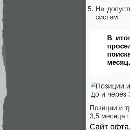
Не допуст
систем
В ито
просе
поиск
месяц
Позиции и т
3,5 месяца 
Сайт офта