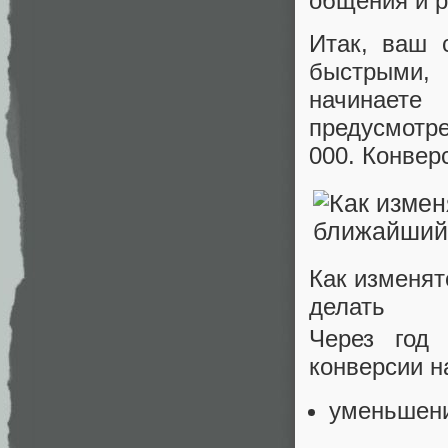
общения и р
Итак, ваш 
быстрыми,
начинает
предусмотре
000. Конверс
Как изменят
делать
Через год
конверсии н
уменьшени