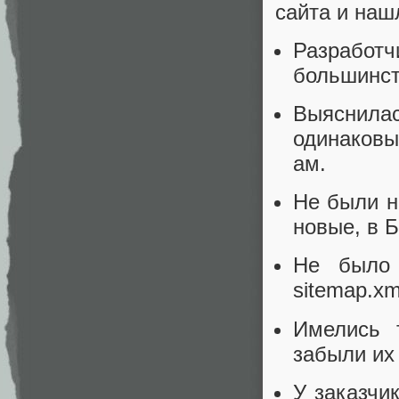
сайта и наш
Разработ
большинст
Выяснил
одинаков
ам.
Не были н
новые, в Б
Не было 
sitemap.xm
Имелись 
забыли их
У заказчи