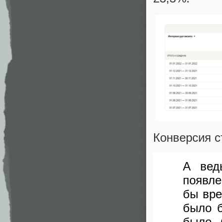
Конверсия с
А вед
появле
бы вре
было б
было 