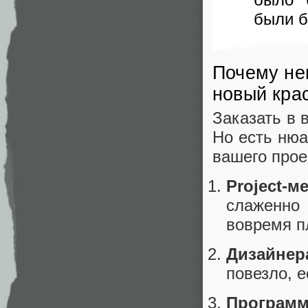
были б
Почему не
новый кра
Заказать в 
Но есть нюа
вашего прое
Project-
слаженно
вовремя п
Дизайнер
повезло, е
Программ