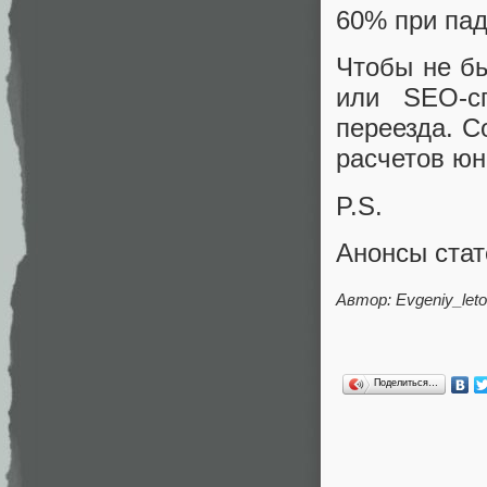
60% при пад
Чтобы не бы
или SEO-с
переезда. С
расчетов юн
P.S.
Анонсы ста
Автор: Evgeniy_let
Поделиться…