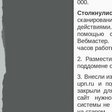
000.
Столкнулис
сканирован
действиями
помощью с
Вебмастер.
часов работ
2. Размест
поддомене ol
3. Внесли и
upn.ru и по
закрыли дл
сайт нужно
системы не
на старом.