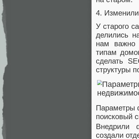
4. Изменили
У старого с
делились на
нам важно 
типам домов
сделать SE
структуры п
Параметры 
поисковый с
Внедрили 
создали отд