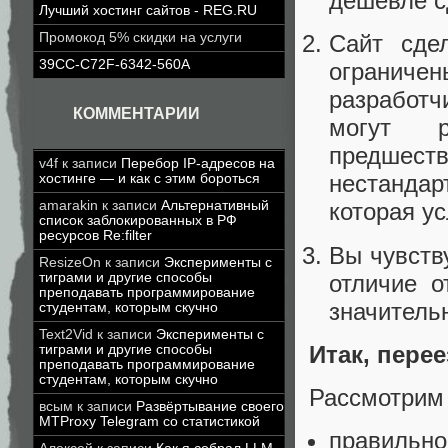
дешевле с
Лучший хостинг сайтов - REG.RU
Промокод 5% скидки на услуги
Сайт сде
39CC-C72F-6342-560A
ограниче
разработч
КОММЕНТАРИИ
могут р
предше
v4f
к записи
Перебор IP-адресов на
нестанда
хостинге — и как с этим бороться
amarakin
к записи
Альтернативный
которая у
список заблокированных в РФ
ресурсов Re:filter
Вы чувств
ResizeOn
к записи
Эксперименты с
отличие о
тиграми и другие способы
преподавать программирование
значитель
студентам, которым скучно
Text2Vid
к записи
Эксперименты с
Итак, пере
тиграми и другие способы
преподавать программирование
студентам, которым скучно
Рассмотрим 
всым
к записи
Развёртывание своего
MTProxy Telegram со статистикой
правильно