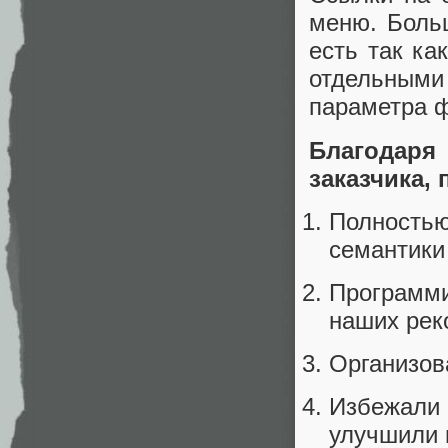
меню. Боль
есть так ка
отдельным
параметра 
Благодар
заказчика,
Полностью
семантики
Программ
наших рек
Организов
Избежали
улучшили 