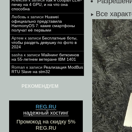
Разрешени
Алексей
к записи
Как я собрал LLM-
печку на 4 GPU, и на что она
способна
Все характ
Любовь
к записи
Huawei
официально представила
HarmonyOS 7: какие смартфоны
получат её первыми
Артем
к записи
Бесплатные боты,
чтобы раздеть девушку по фото в
2024
sasha
к записи
Майнинг биткоинов
на 55-летнем ветеране IBM 1401
Roman
к записи
Реализация ModBus
RTU Slave на stm32
РЕКОМЕНДУЕМ
REG.RU
надежный хостинг
Промокод на скидку 5%
REG.RU