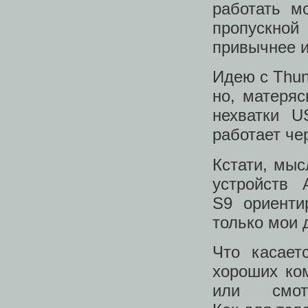
работать м
пропускно
привычнее и
Идею с Thund
но, матеряс
нехватки U
работает чер
Кстати, мыс
устройств 
S9 ориенти
только мои 
Что касает
хороших ко
или смо