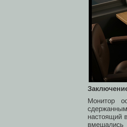
Заключени
Монитор о
сдержанны
настоящий в
вмешались