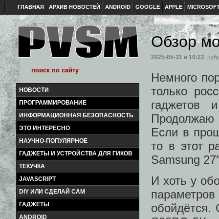
ГЛАВНАЯ
АРХИВ НОВОСТЕЙ
ANDROID
GOOGLE
APPLE
MICROSOF
Обзор мо
2025-05-31
в 10:22
, руб
Немного пор
только рос
НОВОСТИ
гаджетов и
ПРОГРАММИРОВАНИЕ
Продолжаю 
ИНФОРМАЦИОННАЯ БЕЗОПАСНОСТЬ
ЭТО ИНТЕРЕСНО
Если в про
НАУЧНО-ПОПУЛЯРНОЕ
то в этот 
ГАДЖЕТЫ И УСТРОЙСТВА ДЛЯ ГИКОВ
Samsung 27″
ТЕКУЧКА
И хоть у об
JAVASCRIPT
параметров
DIY ИЛИ СДЕЛАЙ САМ
ГАДЖЕТЫ
обойдётся. 
ANDROID