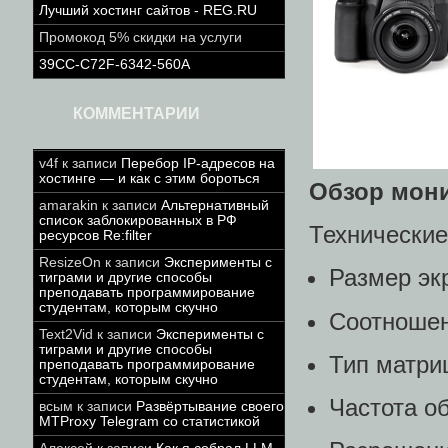
Лучший хостинг сайтов - REG.RU
Промокод 5% скидки на услуги
39CC-C72F-6342-560A
КОММЕНТАРИИ
v4f
к записи
Перебор IP-адресов на
хостинге — и как с этим бороться
Обзор мон
amarakin
к записи
Альтернативный
список заблокированных в РФ
Технические
ресурсов Re:filter
ResizeOn
к записи
Эксперименты с
Размер экр
тиграми и другие способы
преподавать программирование
студентам, которым скучно
Соотношен
Text2Vid
к записи
Эксперименты с
тиграми и другие способы
Тип матри
преподавать программирование
студентам, которым скучно
Частота об
всым
к записи
Развёртывание своего
MTProxy Telegram со статистикой