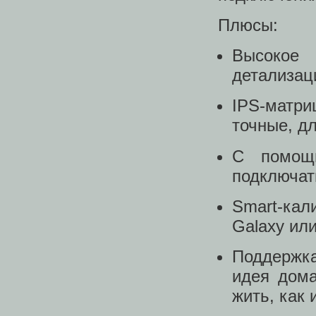
Плюсы:
Высокое
детализац
IPS-матри
точные, дл
С помощь
подключат
Smart-ка
Galaxy ил
Поддержка
идея дома
жить, как 