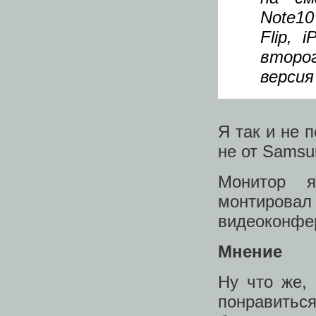
Note10
Flip,
второг
версия
Я так и не 
не от Samsu
Монитор я
монтиров
видеоконфер
Мнение
Ну что же,
понравитьс