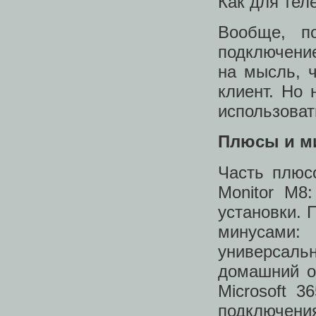
Как для тел
Вообще, п
подключени
на мысль, ч
клиент. Но 
использоват
Плюсы и м
Часть плюсо
Monitor M8
установки. 
минусами
универсаль
домашний о
Microsoft 
подключения