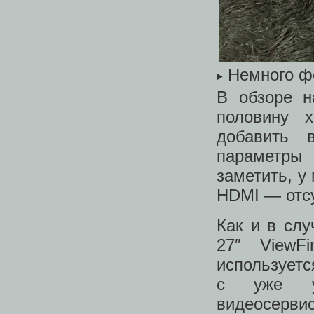
Немного ф
В обзоре н
половину х
добавить 
параметры
заметить, у 
HDMI — отсу
Как и в слу
27″ ViewF
используетс
с уже ус
видеосервисо