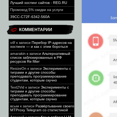
Лучший хостинг сайтов - REG.RU
Промокод 5% скидки на услуги
39CC-C72F-6342-560A
КОММЕНТАРИИ
v4f
к записи
Перебор IP-адресов на
хостинге — и как с этим бороться
amarakin
к записи
Альтернативный
список заблокированных в РФ
ресурсов Re:filter
ResizeOn
к записи
Эксперименты с
тиграми и другие способы
преподавать программирование
студентам, которым скучно
Text2Vid
к записи
Эксперименты с
тиграми и другие способы
преподавать программирование
студентам, которым скучно
всым
к записи
Развёртывание своего
MTProxy Telegram со статистикой