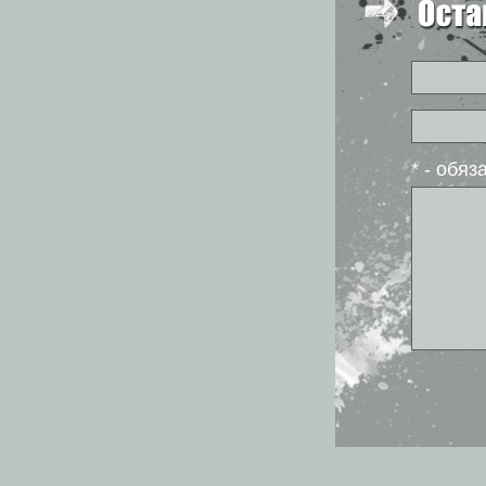
* - обя