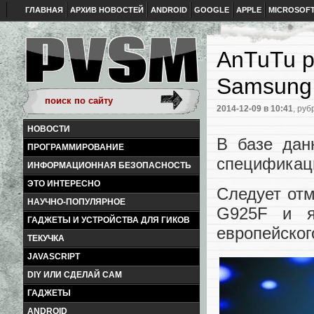
ГЛАВНАЯ
АРХИВ НОВОСТЕЙ
ANDROID
GOOGLE
APPLE
MICROSOF
AnTuTu р
Samsung
2014-12-09
в 10:41
, руб
НОВОСТИ
В базе дан
ПРОГРАММИРОВАНИЕ
спецификаци
ИНФОРМАЦИОННАЯ БЕЗОПАСНОСТЬ
ЭТО ИНТЕРЕСНО
Следует отм
НАУЧНО-ПОПУЛЯРНОЕ
G925F и я
ГАДЖЕТЫ И УСТРОЙСТВА ДЛЯ ГИКОВ
европейског
ТЕКУЧКА
JAVASCRIPT
DIY ИЛИ СДЕЛАЙ САМ
ГАДЖЕТЫ
ANDROID