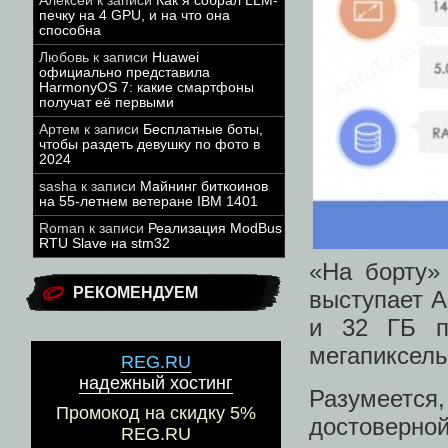
Алексей
к записи
Как я собрал LLM-
печку на 4 GPU, и на что она
способна
Любовь
к записи
Huawei
официально представила
HarmonyOS 7: какие смартфоны
получат её первыми
Артем
к записи
Бесплатные боты,
чтобы раздеть девушку по фото в
2024
sasha
к записи
Майнинг биткоинов
на 55-летнем ветеране IBM 1401
Roman
к записи
Реализация ModBus
RTU Slave на stm32
«На борту»
РЕКОМЕНДУЕМ
выступает An
и 32 ГБ п
мегапиксель
REG.RU
надежный хостинг
Разумеетс
Промокод на скидку 5%
достоверно
REG.RU