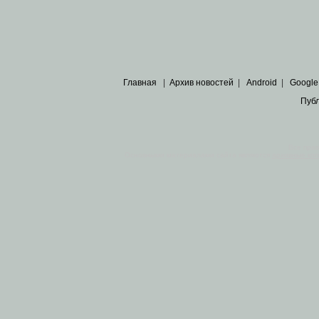
Главная
|
Архив новостей
|
Android
|
Google
Пуб
Все пра
Основными материалами сайта являются
архивные ко