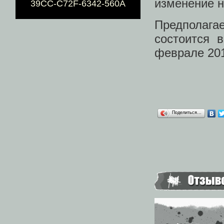
изменение н
39CC-C72F-6342-560A
Предполага
состоится 
феврале 201
Поделиться…