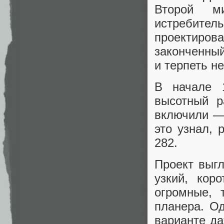
Второй ми
истребите
проектирова
законченны
и терпеть н
В начале 
высотный р
включили — 
это узнал, 
282.
Проект выг
узкий, кор
огромные, 
планера. Од
варианте да