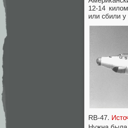
Американск
12-14 кило
или сбили у
RB-47.
Исто
Нужна была 