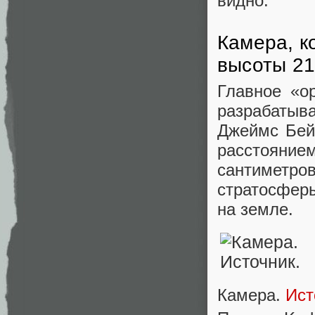
видно.
Камера, к
высоты 21
Главное «о
разрабаты
Джеймс Бей
расстояни
сантиметр
стратосфер
на земле.
Камера.
Ист