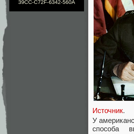
39CC-C72F-6342-560A
Источник
.
У американс
способа в