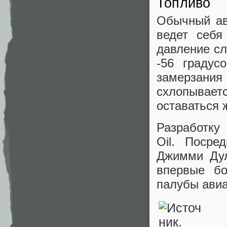
Топливо
Обычный ав
ведет себя
давление сл
-56 градус
замерзания
схлопывае
оставаться 
Разработку
Oil. Посре
Джимми Дул
впервые бо
палубы авиа