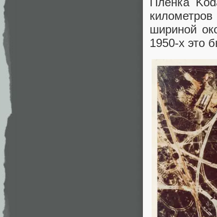
Пленка Kod
километров 
шириной ок
1950-х это б