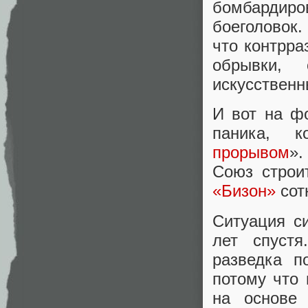
бомбардир
боеголовок.
что контрра
обрывки, 
искусственн
И вот на ф
паника, 
прорывом
».
Союз строи
«Бизон»
сот
Ситуация с
лет спустя
разведка п
потому что 
на основе