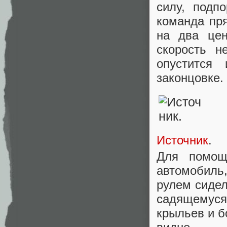
силу, подп
команда пр
на два цен
скорость н
опустится
законцовке.
Источник
.
Для помощ
автомобиль
рулем сидел
садящемуся 
крыльев и б