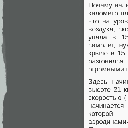
Почему нел
километр пл
что на уро
воздуха, ск
упала в 1
самолет, н
крыло в 15
разгонялся
огромными п
Здесь начи
высоте 21 
скоростью (
начинается
которой 
аэродинамич