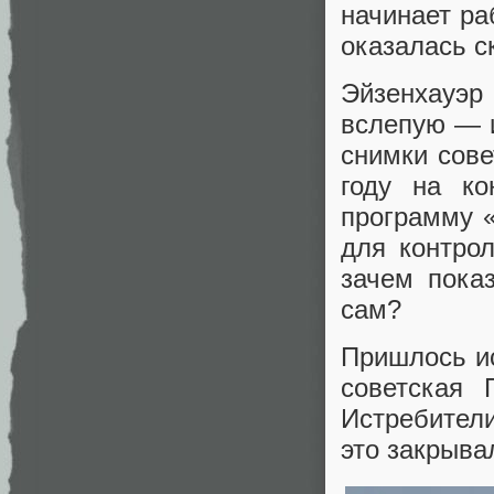
начинает ра
оказалась с
Эйзенхауэр
вслепую — 
снимки сове
году на к
программу 
для контро
зачем пока
сам?
Пришлось ис
советская 
Истребител
это закрыва