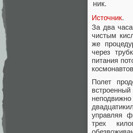
Источник
.
За два часа
чистым кисл
же процеду
через труб
питания по
космонавтов
Полет прод
встроенн
неподвижн
двадцатики
управляя ф
трех кил
обезвожива