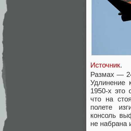
Источник
.
Размах — 24
Удлинение 
1950-х это 
что на сто
полете изг
консоль вы
не набрана 