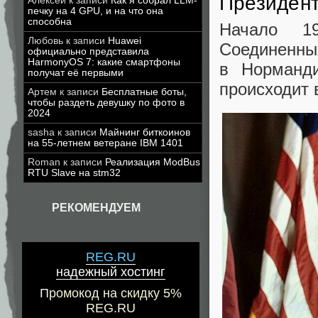
Президент
Алексей
к записи
Как я собрал LLM-
печку на 4 GPU, и на что она
способна
Начало 19
Любовь
к записи
Huawei
Соединенны
официально представила
HarmonyOS 7: какие смартфоны
в Норманд
получат её первыми
происходит 
Артем
к записи
Бесплатные боты,
чтобы раздеть девушку по фото в
2024
sasha
к записи
Майнинг биткоинов
на 55-летнем ветеране IBM 1401
Roman
к записи
Реализация ModBus
RTU Slave на stm32
РЕКОМЕНДУЕМ
REG.RU
надежный хостинг
Промокод на скидку 5%
REG.RU