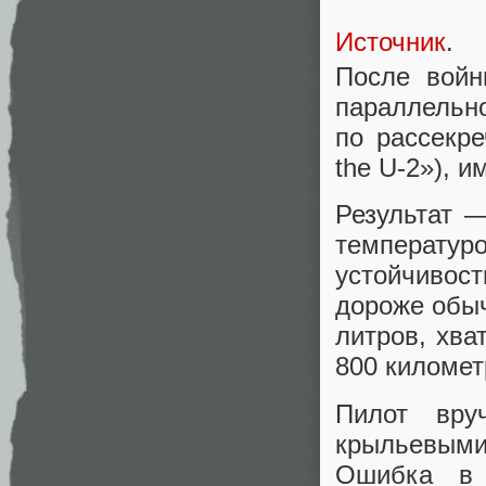
Источник
.
После войн
параллельно
по рассекр
the U-2»), 
Результат 
температур
устойчивос
дороже обыч
литров, хва
800 километ
Пилот вру
крыльевым
Ошибка в 