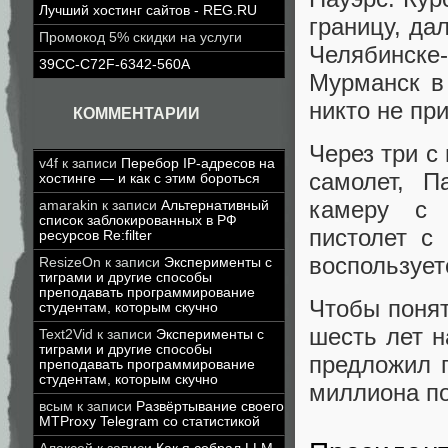
Лучший хостинг сайтов - REG.RU
границу, да
Промокод 5% скидки на услуги
Челябинск
39CC-C72F-6342-560A
Мурманск в 
никто не пр
КОММЕНТАРИИ
Через три с
v4f
к записи
Перебор IP-адресов на
самолет, П
хостинге — и как с этим бороться
камеру с 
amarakin
к записи
Альтернативный
список заблокированных в РФ
пистолет с
ресурсов Re:filter
воспользует
ResizeOn
к записи
Эксперименты с
тиграми и другие способы
преподавать программирование
Чтобы понят
студентам, которым скучно
шесть лет н
Text2Vid
к записи
Эксперименты с
тиграми и другие способы
предложил п
преподавать программирование
студентам, которым скучно
миллиона по
всым
к записи
Развёртывание своего
MTProxy Telegram со статистикой