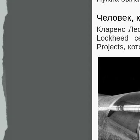
Человек, 
Кларенс Ле
Lockheed с
Projects, ко