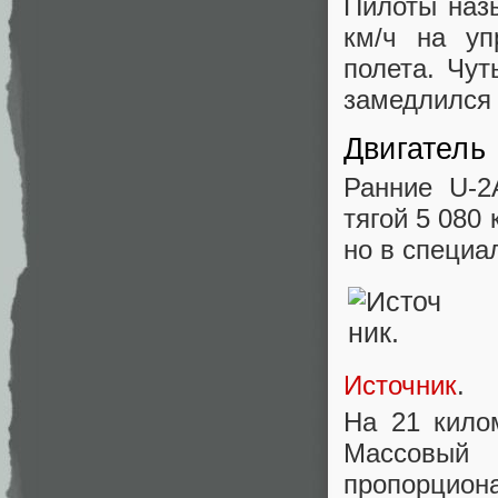
Пилоты наз
км/ч на уп
полета. Чут
замедлился 
Двигатель
Ранние U-2
тягой 5 080 
но в специа
Источник
.
На 21 кило
Массовый 
пропорцион