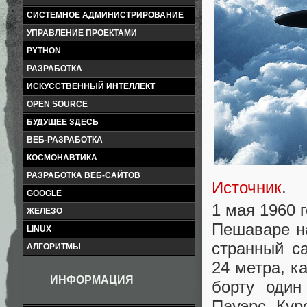
СИСТЕМНОЕ АДМИНИСТРИРОВАНИЕ
УПРАВЛЕНИЕ ПРОЕКТАМИ
PYTHON
РАЗРАБОТКА
ИСКУССТВЕННЫЙ ИНТЕЛЛЕКТ
OPEN SOURCE
БУДУЩЕЕ ЗДЕСЬ
ВЕБ-РАЗРАБОТКА
КОСМОНАВТИКА
РАЗРАБОТКА ВЕБ-САЙТОВ
Источник
.
GOOGLE
1 мая 1960 
ЖЕЛЕЗО
Пешаваре на
LINUX
странный с
АЛГОРИТМЫ
24 метра, к
ИНФОРМАЦИЯ
борту один
Пауэрс. Кур