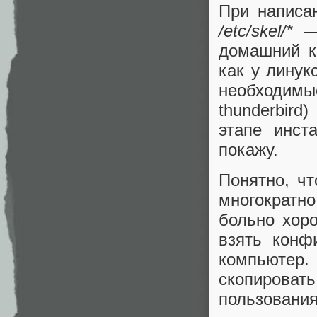
При написа
/etc/skel/*
— 
домашний к
как у линук
необходимые
thunderbir
этапе инст
покажу.
Понятно, чт
многократн
больно хор
взять конф
компьютер
скопирова
пользовани