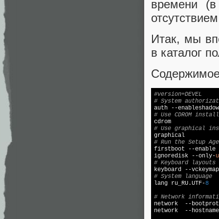
времени (в
отсутствием
Итак, мы в
в каталог п
Содержимое 
#version=DEVEL
# System authorizat
# Use CDROM install
# Use graphical ins
# Run the Setup Age

firstboot --enable

ignoredisk --only-
u
# Keyboard layouts

keyboard --vckeyma
# System language

lang ru_RU.UTF-
8
# Network informati

network  --bootpro
network  --hostname