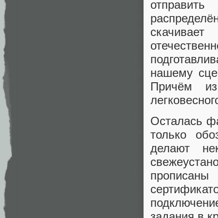
отправит
распредел
скачивает
отечестве
подготавли
нашему сце
Причём из
легковесног
Осталась фа
только обо
делают не
свежеуста
прописаны 
сертификато
подключени
задания в кр