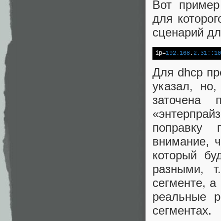
Вот пример
для которог
сценарий для
ip=
192.168
.
2.31
:
:
10
Для dhcp п
указал, но
заточена 
«энтерпрайз
поправку 
внимание, ч
который бу
разными, т
сегменте, а
реальные р
сегментах.