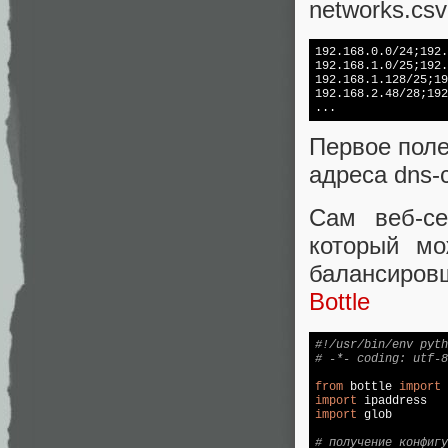
networks.cs
192.168.0.0/24;192.
192.168.1.0/25;192.
192.168.1.128/25;19
192.168.2.48/28;192
Первое поле
адреса dns-
Сам веб-се
который мо
балансиров
Bottle
#!/usr/bin/env pyth
# -*- coding: utf-8
from
 bottle 
import
import
import
 glob

# получение конфигу