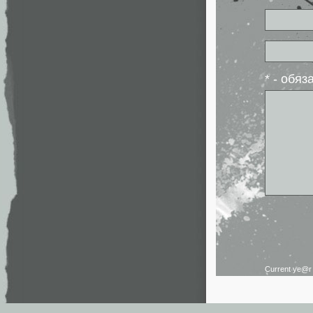
* - обя
Current ye@