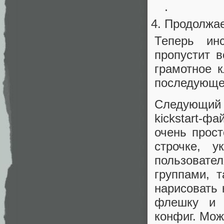
.
Продолжаем
Теперь инс
пропустит в
грамотное 
последующег
Следующий
kickstart-фа
очень прос
строчке, 
пользовател
группами, 
нарисовать 
флешку и 
конфиг. Мож