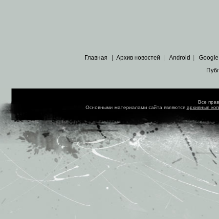
Главная
|
Архив новостей
|
Android
|
Google
Пуб
Все пра
Основными материалами сайта являются
архивные ко