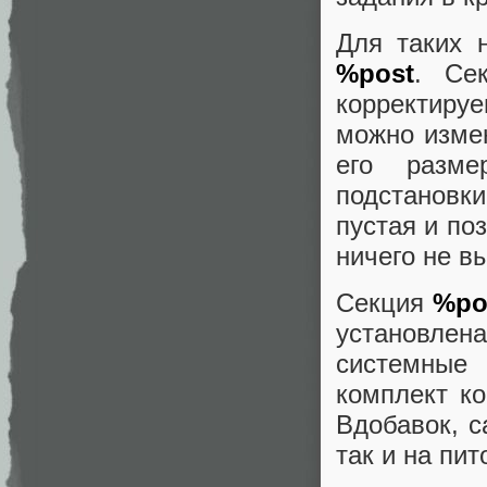
Для таких 
%post
. Се
корректиру
можно измен
его разме
подстановки 
пустая и по
ничего не в
Секция
%po
установлен
системные
комплект ко
Вдобавок, с
так и на пит