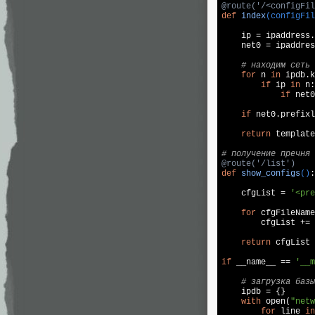
@route('/<configFil
def
index
(configFil
    ip = ipaddress.
    net0 = ipaddres
# находим сеть 
for
 n 
in
 ipdb.k
if
 ip 
in
 n:

if
 net0
if
 net0.prefixl
return
 template
# получение пречня 
@route('/list')
def
show_configs
()
:
    cfgList = 
'<pre
for
 cfgFileName
        cfgList += 
return
 cfgList

if
 __name__ == 
'__m
# загрузка базы
    ipdb = {}

with
 open(
"netw
for
 line 
in