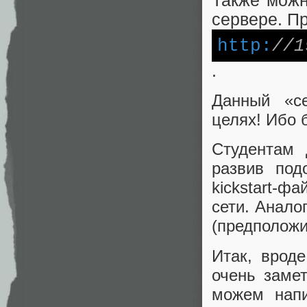
Также можн
сервере. П
http:
//1
.
Данный «с
целях! Ибо 
Студентам 
развив по
kickstart-ф
сети. Анало
(предположит
Итак, вроде
очень заме
можем напи