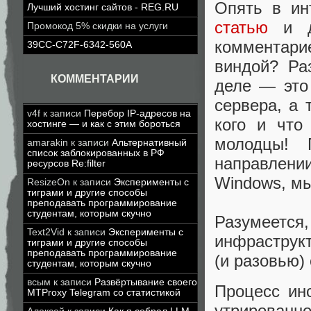
Опять в ин
Лучший хостинг сайтов - REG.RU
статью
и да
Промокод 5% скидки на услуги
комментари
39CC-C72F-6342-560A
виндой? Ра
КОММЕНТАРИИ
деле — это
сервера, а 
v4f
к записи
Перебор IP-адресов на
кого и что
хостинге — и как с этим бороться
молодцы! 
amarakin
к записи
Альтернативный
список заблокированных в РФ
направлении
ресурсов Re:filter
Windows, мы
ResizeOn
к записи
Эксперименты с
тиграми и другие способы
преподавать программирование
студентам, которым скучно
Разумеетс
Text2Vid
к записи
Эксперименты с
инфраструкт
тиграми и другие способы
преподавать программирование
(и разовью)
студентам, которым скучно
всым
к записи
Развёртывание своего
Процесс ин
MTProxy Telegram со статистикой
утрированн