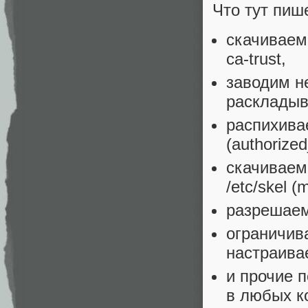
Что тут пиш
скачиваем
ca-trust,
заводим н
раскладыв
распихива
(authorize
скачиваем
/etc/skel 
разрешаем
ограничив
настраива
и прочие 
в любых к