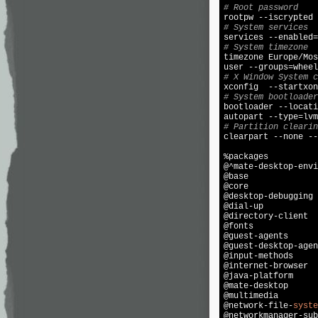
# Root password

rootpw --iscrypted
# System services

services --enabled=
# System timezone

timezone Europe/Mos
# X Window System c
# System bootloader

bootloader --locati
# Partition clearin

clearpart --none --
%packages

@^mate-desktop-envi
@base

@core

@desktop-debugging

@dial-up

@directory-client

@fonts

@guest-agents

@guest-desktop-agen
@input-methods

@internet-browser

@java-platform

@mate-desktop

@multimedia

@network-file-
syste
@networkmanager-sub