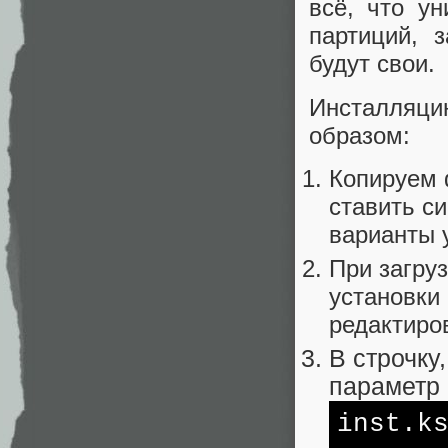
всё, что у
партиций, 
будут свои.
Инсталляц
образом:
Копируем ф
ставить си
варианты 
При загруз
установки
редактиро
В строчку
параметр
inst.k