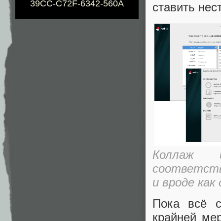
39CC-C72F-6342-560A
ставить нес
Коллаж 
соответств
и вроде как
Пока всё с
крайней мер