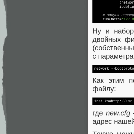
            (networ
            ipdb[ip
# запуск сервер
    run(host=
'127.0
Ну и набор
двойных фи
(собственны
с параметра
network --bootproto
Как этим п
файлу:
inst.ks=http:
//192.
где
new.cfg
адрес наше