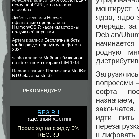
Алексей
к записи
Как я собрал LLM-
печку на 4 GPU, и на что она
монтирует 
способна
ядро, ядро 
Любовь
к записи
Huawei
официально представила
очередь, за
HarmonyOS 7: какие смартфоны
получат её первыми
Debian/Ubu
Артем
к записи
Бесплатные боты,
начинается
чтобы раздеть девушку по фото в
2024
родную мн
sasha
к записи
Майнинг биткоинов
дистрибути
на 55-летнем ветеране IBM 1401
Roman
к записи
Реализация ModBus
Загрузилис
RTU Slave на stm32
вопросами 
софта пос
РЕКОМЕНДУЕМ
назначаем
закончатся
REG.RU
идти пить
надежный хостинг
перезагрузк
Промокод на скидку 5%
шлифовать 
REG.RU