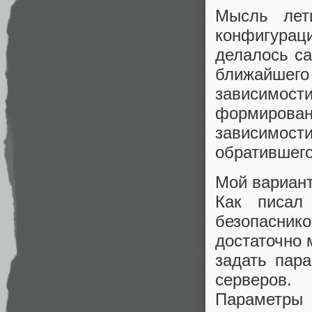
Мысль лет
конфигурац
делалось са
ближайшег
зависимост
формирова
зависимос
обратившего
Мой вариант
Как писал
безопаснико
достаточно 
задать пар
серверов.
Параметры 