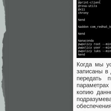
@print-client

@rosa-utils

@x11

chrony

%end

%addon com_redhat_k
%end

%anaconda

pwpolicy root --min
pwpolicy user --min
pwpolicy luks --min
Когда мы у
записаны в 
передать 
параметрах
копию данн
подразумев
обеспечения