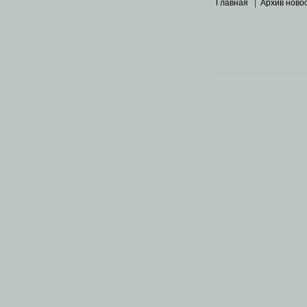
Главная
|
Архив ново
Основными материалами 