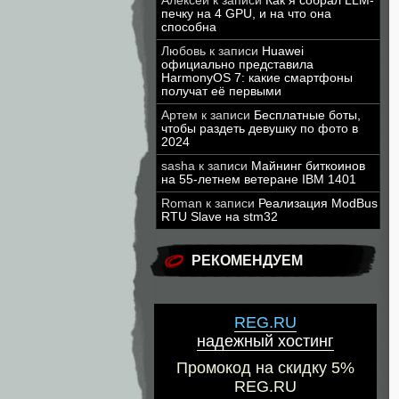
Алексей
к записи
Как я собрал LLM-
печку на 4 GPU, и на что она
способна
Любовь
к записи
Huawei
официально представила
HarmonyOS 7: какие смартфоны
получат её первыми
Артем
к записи
Бесплатные боты,
чтобы раздеть девушку по фото в
2024
sasha
к записи
Майнинг биткоинов
на 55-летнем ветеране IBM 1401
Roman
к записи
Реализация ModBus
RTU Slave на stm32
РЕКОМЕНДУЕМ
REG.RU
надежный хостинг
Промокод на скидку 5%
REG.RU