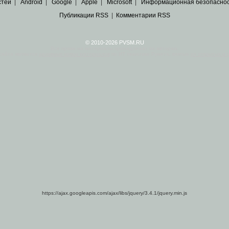
стей
|
Android
|
Google
|
Apple
|
Microsoft
|
Информационная безопасно
Публикации RSS
|
Комментарии RSS
© 2010-2026 PVSM.RU
Все права на материалы принадлежат их авторам.
сайта являются
архивные копии материалов
по ИТ тематике Рунета, взятые
из открытых и 
https://ajax.googleapis.com/ajax/libs/jquery/3.4.1/jquery.min.js