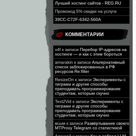
Лучший хостинг сайтов - REG.RU
Промокод 5% скидки на услуги
39CC-C72F-6342-560A
КОММЕНТАРИИ
v4f
к записи
Перебор IP-адресов на
хостинге — и как с этим бороться
amarakin
к записи
Альтернативный
список заблокированных в РФ
ресурсов Re:filter
ResizeOn
к записи
Эксперименты с
тиграми и другие способы
преподавать программирование
студентам, которым скучно
Text2Vid
к записи
Эксперименты с
тиграми и другие способы
преподавать программирование
студентам, которым скучно
всым
к записи
Развёртывание своего
MTProxy Telegram со статистикой