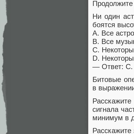
Продолжите р
Ни один ас
боятся высо
A. Все астр
B. Все музы
C. Некоторы
D. Некоторы
— Ответ: С.
Битовые опе
в выражении
Расскажите
сигнала час
минимум в д
Расскажите 