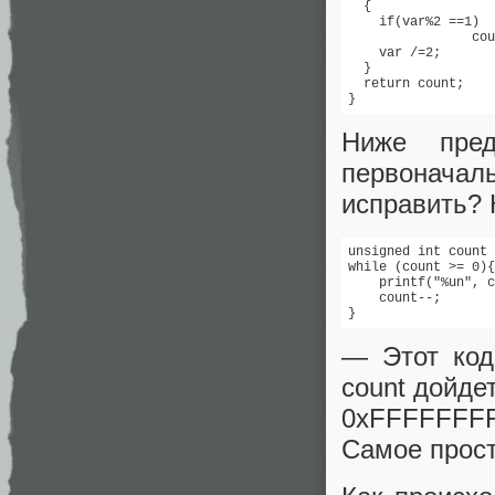
  {

    if(var%2 ==1)

		count++;

    var /=2;

  }

  return count;

}
Ниже пре
первоначал
исправить? 
unsigned int count 
while (count >= 0){

    printf("%un", c
    count--;

}
— Этот код
count дойдет
0xFFFFFFFF
Самое прост