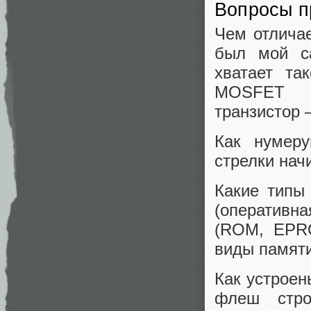
Вопросы п
Чем отлича
был мой с
хватает та
MOSFET о
транзистор 
Как нумер
стрелки нач
Какие типы
(оперативн
(ROM, EPR
виды памяти
Как устрое
флеш стро