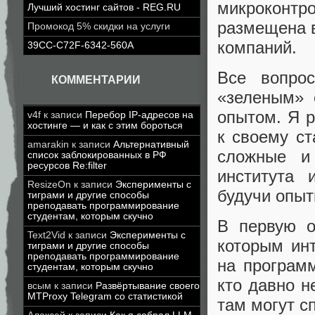
микроконт
Лучший хостинг сайтов - REG.RU
размещена 
Промокод 5% скидки на услуги
компаний.
39CC-C72F-6342-560A
Все вопро
КОММЕНТАРИИ
«зеленым» 
опытом. Я р
v4f
к записи
Перебор IP-адресов на
хостинге — и как с этим бороться
к своему ст
amarakin
к записи
Альтернативный
сложные и
список заблокированных в РФ
ресурсов Re:filter
института 
ResizeOn
к записи
Эксперименты с
будучи опы
тиграми и другие способы
преподавать программирование
студентам, которым скучно
В первую о
Text2Vid
к записи
Эксперименты с
которым ин
тиграми и другие способы
преподавать программирование
на програм
студентам, которым скучно
кто давно н
всым
к записи
Развёртывание своего
MTProxy Telegram со статистикой
там могут с