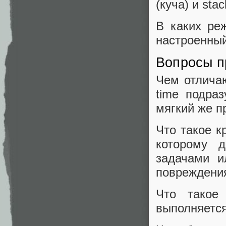
(куча) и sta
В каких ре
настроенный
Вопросы 
Чем отличаю
time подра
мягкий же п
Что такое к
которому 
задачами и
повреждени
Что такое
выполняется