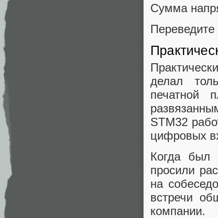
Сумма напря
Переведите 
Практичес
Практическ
делал тол
печатной п
развязанным
STM32 рабо
цифровых в
Когда был 
просили рас
на собесед
встречи об
компании.