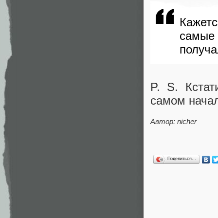
Кажет
самые 
получа
P. S. Кста
самом начал
Автор:
nicher
Поделиться…