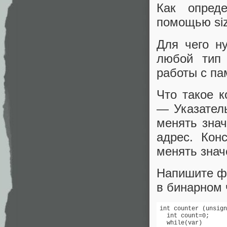
Как опред
помощью sizeo
Для чего н
любой тип 
работы с па
Что такое к
— Указатель
менять знач
адрес. Кон
менять знач
Напишите фу
в бинарном 
int counter (unsign
  int count=0;

  while(var)
