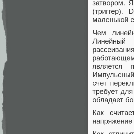
затвором. 
(триггер).
маленькой е
Чем линейн
Линейный 
рассеивани
работающем
является 
Импульсный
счет перек
требует для
обладает бо
Как счита
напряжение 
Как отличи