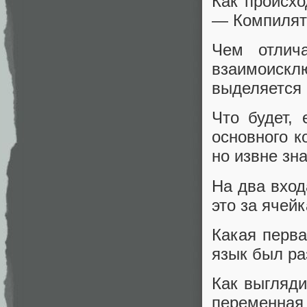
Как происхо
— Компилят
Чем отлич
взаимоискл
выделяется 
Что будет, 
основного к
но извне зн
На два вход
это за яче
Какая перв
язык был ра
Как выгляди
переменная 