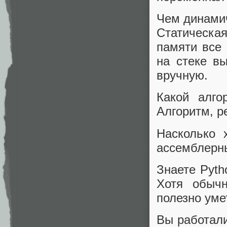
Чем динамич
Статическа
памяти все
на стеке в
вручную.
Какой алго
Алгоритм, 
Насколько 
ассемблерн
Знаете Pyth
Хотя обыч
полезно уме
Вы работали 