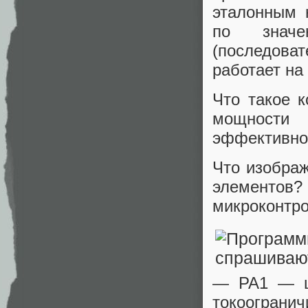
эталонным 
по знач
(последова
работает на
Что такое 
мощности
эффективнос
Что изобра
элементов?
микроконтр
— PA1 — ц
токоограни