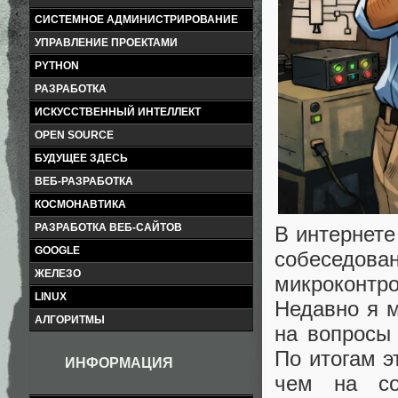
СИСТЕМНОЕ АДМИНИСТРИРОВАНИЕ
УПРАВЛЕНИЕ ПРОЕКТАМИ
PYTHON
РАЗРАБОТКА
ИСКУССТВЕННЫЙ ИНТЕЛЛЕКТ
OPEN SOURCE
БУДУЩЕЕ ЗДЕСЬ
ВЕБ-РАЗРАБОТКА
КОСМОНАВТИКА
РАЗРАБОТКА ВЕБ-САЙТОВ
В интернете
GOOGLE
собеседова
ЖЕЛЕЗО
микроконтр
LINUX
Недавно я м
АЛГОРИТМЫ
на вопросы
По итогам э
ИНФОРМАЦИЯ
чем на со