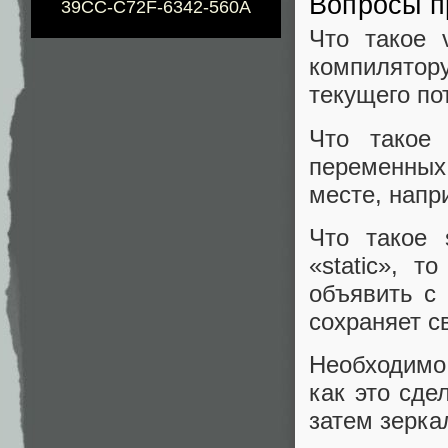
Вопросы п
39CC-C72F-6342-560A
Что такое 
компилятору
текущего по
Что такое
переменны
месте, напр
Что такое 
«static», 
объявить с
сохраняет с
Необходимо 
как это сде
затем зерка