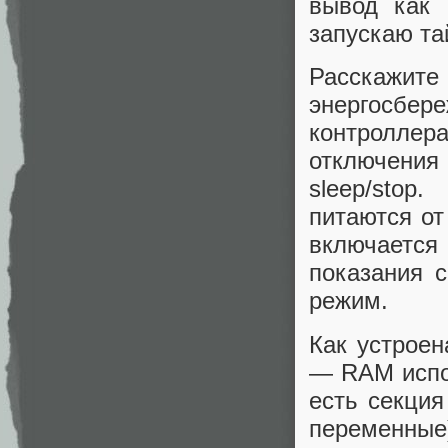
вывод как 
запускаю та
Расскажит
энергосбер
контроллер
отключени
sleep/stop
питаются о
включается 
показания с
режим.
Как устрое
— RAM испо
есть секция
переменные)