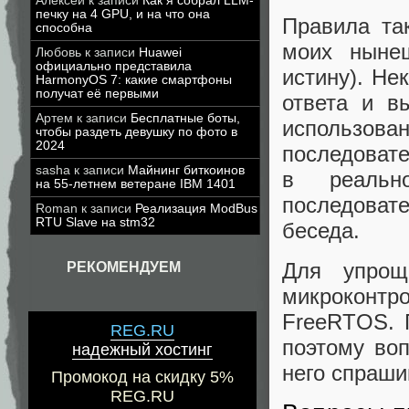
Алексей
к записи
Как я собрал LLM-
печку на 4 GPU, и на что она
Правила так
способна
моих нынеш
Любовь
к записи
Huawei
официально представила
истину). Не
HarmonyOS 7: какие смартфоны
получат её первыми
ответа и в
Артем
к записи
Бесплатные боты,
использо
чтобы раздеть девушку по фото в
2024
последоват
sasha
к записи
Майнинг биткоинов
в реальн
на 55-летнем ветеране IBM 1401
последовате
Roman
к записи
Реализация ModBus
RTU Slave на stm32
беседа.
Для упрощ
РЕКОМЕНДУЕМ
микроконт
FreeRTOS. П
REG.RU
поэтому воп
надежный хостинг
него спраши
Промокод на скидку 5%
REG.RU