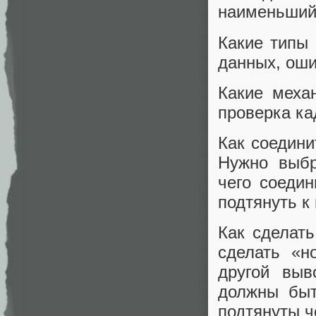
наименьший
Какие типы
данных, оши
Какие меха
проверка кад
Как соедини
Нужно выбр
чего соеди
подтянуть к
Как сделат
сделать «н
другой выв
должны быт
подтянуты ч