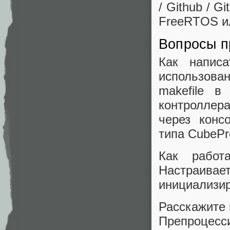
/ Github / 
FreeRTOS и
Вопросы п
Как напис
использован
makefile в
контроллера
через конс
типа CubePr
Как работ
Настраива
инициализир
Расскажите 
Препроцесс