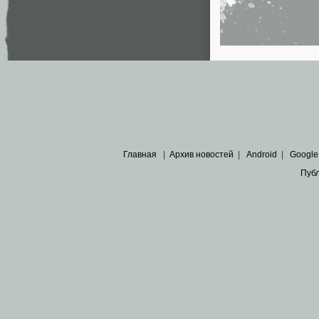
Главная
|
Архив новостей
|
Android
|
Google
Пуб
Все пра
Основными материалами сайта являются
архивные ко