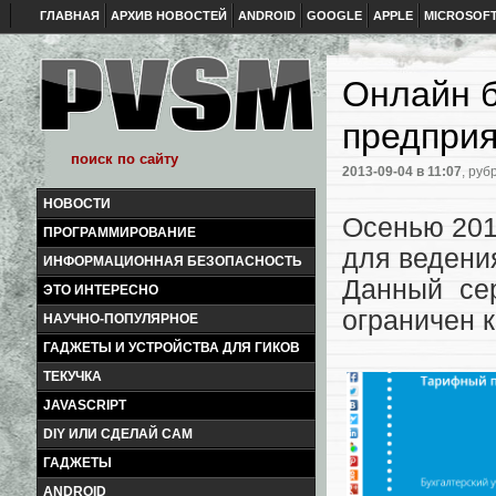
ГЛАВНАЯ
АРХИВ НОВОСТЕЙ
ANDROID
GOOGLE
APPLE
MICROSOF
Онлайн б
предпри
2013-09-04
в 11:07
, руб
НОВОСТИ
Осенью 201
ПРОГРАММИРОВАНИЕ
для ведени
ИНФОРМАЦИОННАЯ БЕЗОПАСНОСТЬ
Данный се
ЭТО ИНТЕРЕСНО
ограничен 
НАУЧНО-ПОПУЛЯРНОЕ
ГАДЖЕТЫ И УСТРОЙСТВА ДЛЯ ГИКОВ
ТЕКУЧКА
JAVASCRIPT
DIY ИЛИ СДЕЛАЙ САМ
ГАДЖЕТЫ
ANDROID