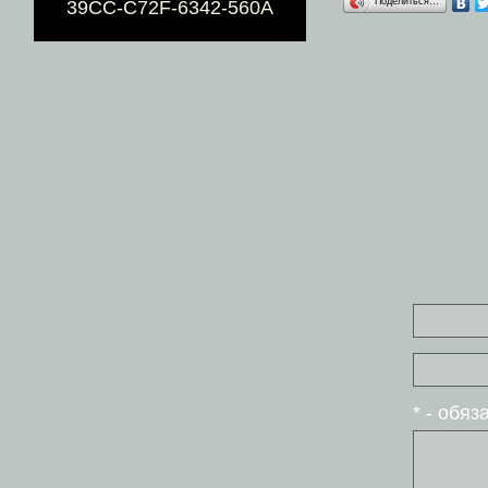
Поделиться…
39CC-C72F-6342-560A
* - обя