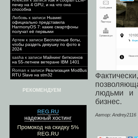
Алексей
к записи
Как я собрал LLM-
печку на 4 GPU, и на что она
способна
Любовь
к записи
Huawei
официально представила
HarmonyOS 7: какие смартфоны
получат её первыми
Артем
к записи
Бесплатные боты,
чтобы раздеть девушку по фото в
2024
sasha
к записи
Майнинг биткоинов
на 55-летнем ветеране IBM 1401
Roman
к записи
Реализация ModBus
Фактически
RTU Slave на stm32
позволяю
РЕКОМЕНДУЕМ
людьми и 
бизнес.
REG.RU
Автор: Andrey2116
надежный хостинг
Промокод на скидку 5%
REG.RU