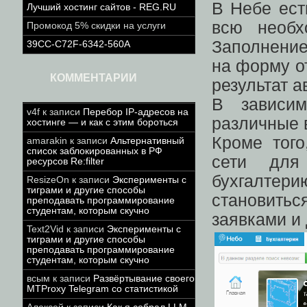
В Небе ест
Лучший хостинг сайтов - REG.RU
всю необх
Промокод 5% скидки на услуги
Заполнени
39CC-C72F-6342-560A
на форму от
КОММЕНТАРИИ
результат а
В зависим
v4f
к записи
Перебор IP-адресов на
различные 
хостинге — и как с этим бороться
Кроме того
amarakin
к записи
Альтернативный
список заблокированных в РФ
сети для
ресурсов Re:filter
бухгалтер
ResizeOn
к записи
Эксперименты с
тиграми и другие способы
становить
преподавать программирование
студентам, которым скучно
заявками и
Text2Vid
к записи
Эксперименты с
тиграми и другие способы
преподавать программирование
студентам, которым скучно
всым
к записи
Развёртывание своего
MTProxy Telegram со статистикой