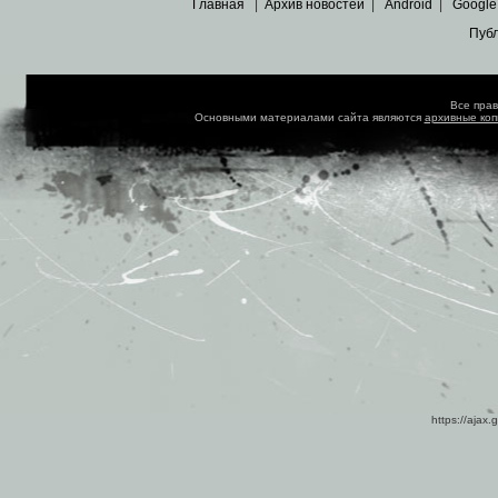
Главная
|
Архив новостей
|
Android
|
Google
Пуб
Все пра
Основными материалами сайта являются
архивные ко
https://ajax.