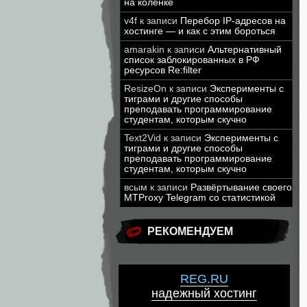
на коленке
v4f
к записи
Перебор IP-адресов на
хостинге — и как с этим бороться
amarakin
к записи
Альтернативный
список заблокированных в РФ
ресурсов Re:filter
ResizeOn
к записи
Эксперименты с
тиграми и другие способы
преподавать программирование
студентам, которым скучно
Text2Vid
к записи
Эксперименты с
тиграми и другие способы
преподавать программирование
студентам, которым скучно
всым
к записи
Развёртывание своего
MTProxy Telegram со статистикой
РЕКОМЕНДУЕМ
REG.RU
надежный хостинг