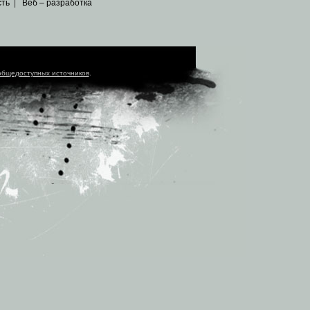
сть
|
Веб – разработка
общедоступных источников
.