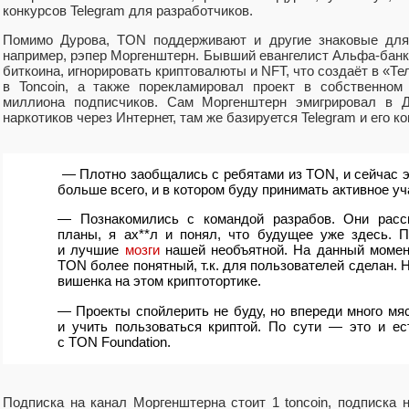
конкурсов Telegram для разработчиков.
Помимо Дурова
,
TON поддерживают и другие знаковые для
например
,
рэпер Моргенштерн. Бывший евангелист Альфа-бан
биткоина
,
игнорировать криптовалюты и NFT
,
что создаёт в «Т
в Toncoin
,
а также порекламировал проект в собственном 
миллиона подписчиков. Сам Моргенштерн эмигрировал в 
наркотиков через Интернет
,
там же базируется Telegram и его к
— Плотно заобщались с ребятами из TON
,
и сейчас э
больше всего
,
и в котором буду принимать активное уч
— Познакомились с командой разрабов. Они расск
планы
,
я ах**л и понял
,
что будущее уже здесь. 
и лучшие
мозги
нашей необъятной. На данный момен
TON более понятный
,
т.к. для пользователей сделан.
вишенка на этом криптотортике.
— Проекты спойлерить не буду
,
но впереди много мя
и учить пользоваться криптой. По сути — это и ес
с TON Foundation.
Подписка на канал Моргенштерна стоит 1 toncoin
,
подписка н