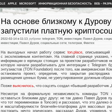
GLE
APPLE
MICROSOFT
ИНФОРМАЦИОННАЯ БЕЗОПАСНОСТЬ
ВЕБ – РАЗР
На основе близкому к Дурову
запустили платную криптосо
2022-02-14
в 11:13
, рубрики:
telegram
,
TON
,
инвестиции
,
Павел Дуров
,
соци
инвестиции
,
Павел Дуров
,
социальные сети
,
телеграм
,
Финтех
На выходных начал работу сервис
ton.place
, описывающий 
с эксклюзивным контентом». На главной странице указано
,
информации о юрлицах стоящих за проектом разработчиков н
которую начали разрабатывать для интеграции с Telegram б
энтузиастов
(
TON Foundation) после того
,
как американская Ко
остановила проект
,
определив
,
что закрытая распродажа 
размещения ценных бумаг
,
не урегулированное должным образ
Позже
выяснилось
, что соцсеть создал
«
бывший разработчик „
Несмотря на формальную независимость команды TON о
оставаться близкими друг другу: не так давно Павел Дуров 
что тот переименован в Toncoin) и рассказал
,
что это далеко 
и масштабируемости блокчейн-платформа для массовых ры
построить нечто эпическое», рассказал Дуров
,
упомянув
,
ч