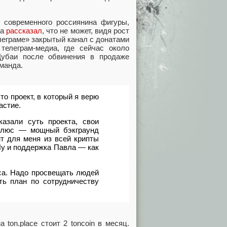
 современного россиянина фигуры
,
ка
рассказал
, что не может
,
видя рост
елеграме» закрытый канал с донатами
телеграм-медиа
,
где сейчас около
Дубаи после обвинения в продаже
оманда.
то проект
,
в который я верю
астие.
азали суть проекта
,
свои
Плюс — мощный бэкграунд
т для меня из всей крипты
 Ну и поддержка Павла — как
са. Надо просвещать людей
ть план по сотрудничеству
а ton.place стоит 2 toncoin в месяц.