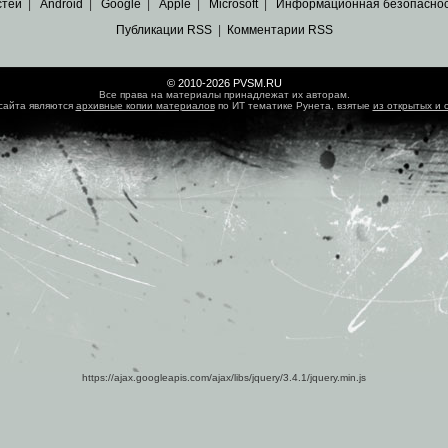
стей
|
Android
|
Google
|
Apple
|
Microsoft
|
Информационная безопасно
Публикации RSS
|
Комментарии RSS
© 2010-2026 PVSM.RU
Все права на материалы принадлежат их авторам.
сайта являются
архивные копии материалов
по ИТ тематике Рунета, взятые
из открытых и 
https://ajax.googleapis.com/ajax/libs/jquery/3.4.1/jquery.min.js