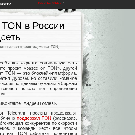
Select Language
▼
АБОТКА
 TON в России
цсеть
альные сети
,
финтех
, метки:
TON
,
себя как
«
крипто социальную сеть
что проект
«
based on TON», другой
ет. TON — это блокчейн-платформа
,
ратья Дуровы
,
но оставили команде
миссия по ценным бумагам и биржам
токенов попала под определение
ом.
ВКонтакте“ Андрей Гоглев».
т Telegram
,
проекты продолжают
публично
поддержал TON
(
рассказав
,
обгоняющая конкурентов по скорости
нков. У команды
«
есть всё
,
чтобы
то над TON работают победители