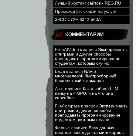
Лучший хостинг сайтов - REG.RU
Промокод 5% скидки на услуги
39CC-C72F-6342-560A
КОММЕНТАРИИ
FreeAIVideo
к записи
Эксперименты
с тиграми и другие способы
преподавать программирование
студентам, которым скучно
Влад
к записи
NAVIS —
многоцелевой быстросборный
беспилотный катамаран
Азат
к записи
Как я собрал LLM-
печку на 4 GPU, и на что она
способна
FileCompare
к записи
Эксперименты
с тиграми и другие способы
преподавать программирование
студентам, которым скучно
Феликс
к записи
База данных
простых чисел до ста миллиардов