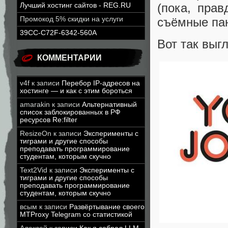
(пока, прав
Лучший хостинг сайтов - REG.RU
Промокод 5% скидки на услуги
съёмные пан
39CC-C72F-6342-560A
Вот так выг
КОММЕНТАРИИ
v4f
к записи
Перебор IP-адресов на
хостинге — и как с этим бороться
amarakin
к записи
Альтернативный
список заблокированных в РФ
ресурсов Re:filter
ResizeOn
к записи
Эксперименты с
тиграми и другие способы
преподавать программирование
студентам, которым скучно
Text2Vid
к записи
Эксперименты с
тиграми и другие способы
преподавать программирование
студентам, которым скучно
всым
к записи
Развёртывание своего
MTProxy Telegram со статистикой