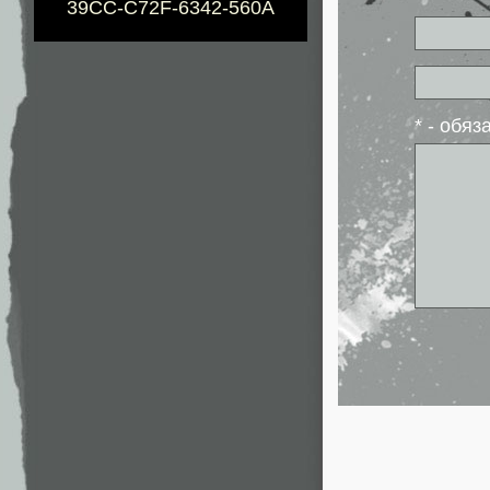
39CC-C72F-6342-560A
* - обя