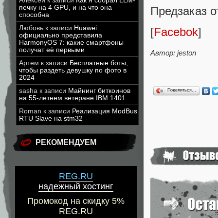
Алексей
к записи
Как я собрал LLM-
печку на 4 GPU, и на что она
Предзаказ о
способна
Любовь
к записи
Huawei
[
Facebok
]
официально представила
HarmonyOS 7: какие смартфоны
получат её первыми
Автор: jeston
Артем
к записи
Бесплатные боты,
чтобы раздеть девушку по фото в
2024
sasha
к записи
Майнинг биткоинов
Поделиться…
на 55-летнем ветеране IBM 1401
Roman
к записи
Реализация ModBus
RTU Slave на stm32
РЕКОМЕНДУЕМ
REG.RU
надежный хостинг
Промокод на скидку 5%
REG.RU