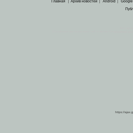
Главная
|
Архив новостей
|
Android
|
Google
Пуб
Все пра
Основными материалами сайта являются
архивные ко
https://ajax.