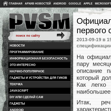
ГЛАВНАЯ
АРХИВ НОВОСТЕЙ
ANDROID
GOOGLE
APPLE
MICROSOF
Oфициал
первого 
2013-09-19
в 1
спецификаци
НОВОСТИ
ПРОГРАММИРОВАНИЕ
На официа
ИНФОРМАЦИОННАЯ БЕЗОПАСНОСТЬ
пару месяц
ЭТО ИНТЕРЕСНО
описание п
НАУЧНО-ПОПУЛЯРНОЕ
который дол
ГАДЖЕТЫ И УСТРОЙСТВА ДЛЯ ГИКОВ
Как легко 
ТЕКУЧКА
наибольшее 
JAVASCRIPT
DIY ИЛИ СДЕЛАЙ САМ
Итак, ре
ГАДЖЕТЫ
характерист
ANDROID