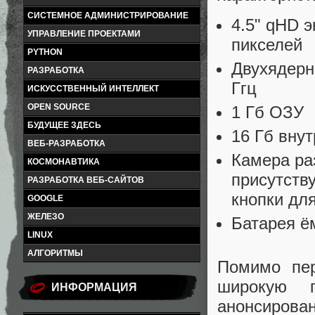
СИСТЕМНОЕ АДМИНИСТРИРОВАНИЕ
4.5" qHD э
УПРАВЛЕНИЕ ПРОЕКТАМИ
пикселей
PYTHON
Двухядерн
РАЗРАБОТКА
Ггц
ИСКУССТВЕННЫЙ ИНТЕЛЛЕКТ
OPEN SOURCE
1 Гб ОЗУ
БУДУЩЕЕ ЗДЕСЬ
16 Гб вну
ВЕБ-РАЗРАБОТКА
Камера ра
КОСМОНАВТИКА
присутств
РАЗРАБОТКА ВЕБ-САЙТОВ
кнопки дл
GOOGLE
ЖЕЛЕЗО
Батарея ё
LINUX
АЛГОРИТМЫ
Помимо пер
широкую п
ИНФОРМАЦИЯ
анонсирова