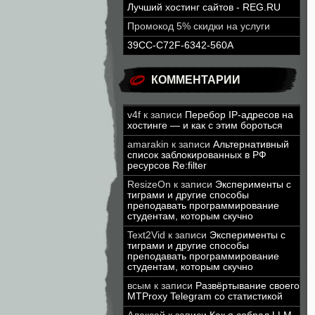
Лучший хостинг сайтов - REG.RU
Промокод 5% скидки на услуги
39CC-C72F-6342-560A
КОММЕНТАРИИ
v4f
к записи
Перебор IP-адресов на
хостинге — и как с этим бороться
amarakin
к записи
Альтернативный
список заблокированных в РФ
ресурсов Re:filter
ResizeOn
к записи
Эксперименты с
тиграми и другие способы
преподавать программирование
студентам, которым скучно
Text2Vid
к записи
Эксперименты с
тиграми и другие способы
преподавать программирование
студентам, которым скучно
всым
к записи
Развёртывание своего
MTProxy Telegram со статистикой