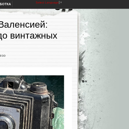
Select Language
▼
АБОТКА
 Валенсией:
 до винтажных
езо