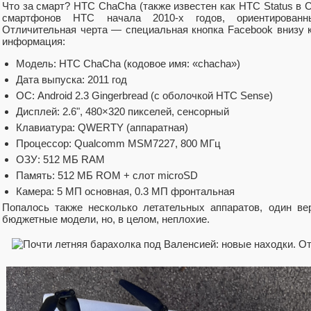
Что за смарт? HTC ChaCha (также известен как HTC Status в
смартфонов HTC начала 2010-х годов, ориентированн
Отличительная черта — специальная кнопка Facebook внизу к
информация:
Модель: HTC ChaCha (кодовое имя: «chacha»)
Дата выпуска: 2011 год
ОС: Android 2.3 Gingerbread (с оболочкой HTC Sense)
Дисплей: 2.6", 480×320 пикселей, сенсорный
Клавиатура: QWERTY (аппаратная)
Процессор: Qualcomm MSM7227, 800 МГц
ОЗУ: 512 МБ RAM
Память: 512 МБ ROM + слот microSD
Камера: 5 МП основная, 0.3 МП фронтальная
Попалось также несколько летательных аппаратов, один ве
бюджетные модели, но, в целом, неплохие.