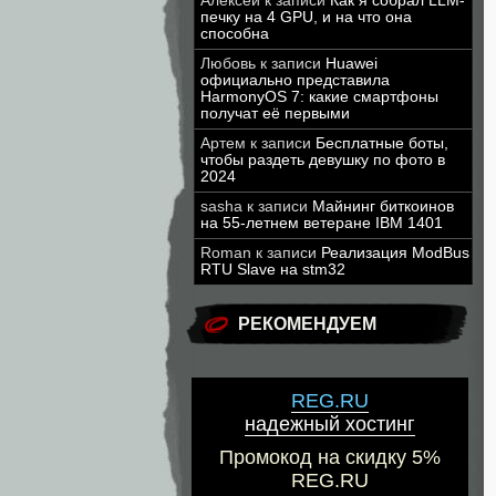
Алексей
к записи
Как я собрал LLM-
печку на 4 GPU, и на что она
способна
Любовь
к записи
Huawei
официально представила
HarmonyOS 7: какие смартфоны
получат её первыми
Артем
к записи
Бесплатные боты,
чтобы раздеть девушку по фото в
2024
sasha
к записи
Майнинг биткоинов
на 55-летнем ветеране IBM 1401
Roman
к записи
Реализация ModBus
RTU Slave на stm32
РЕКОМЕНДУЕМ
REG.RU
надежный хостинг
Промокод на скидку 5%
REG.RU