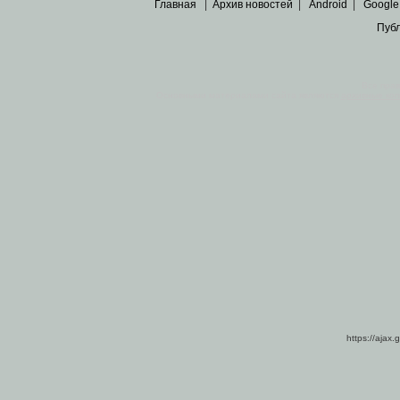
Главная
|
Архив новостей
|
Android
|
Google
Пуб
Все пра
Основными материалами сайта являются
архивные ко
https://ajax.