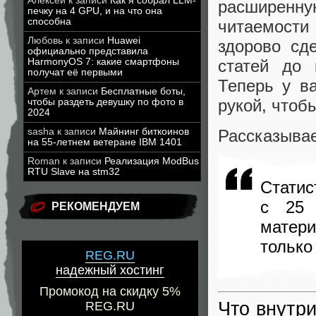
Алексей
к записи
Как я собрал LLM-
расширенну
печку на 4 GPU, и на что она
способна
читаемости
Любовь
к записи
Huawei
здорово сде
официально представила
статей до 
HarmonyOS 7: какие смартфоны
получат её первыми
Теперь у в
Артем
к записи
Бесплатные боты,
рукой, чтоб
чтобы раздеть девушку по фото в
2024
Рассказывае
sasha
к записи
Майнинг биткоинов
на 55-летнем ветеране IBM 1401
Roman
к записи
Реализация ModBus
RTU Slave на stm32
Статис
с 25 
РЕКОМЕНДУЕМ
матер
только
REG.RU
надежный хостинг
Промокод на скидку 5%
Что внутр
REG.RU