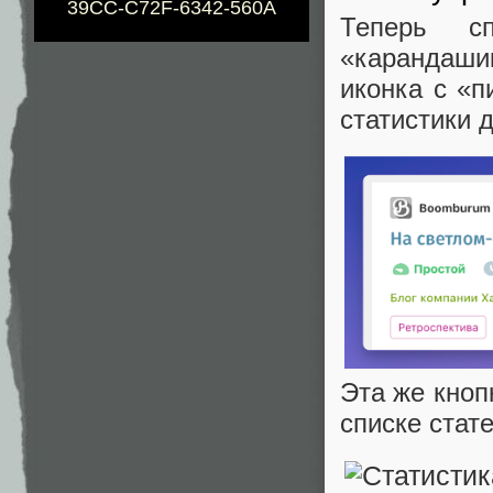
39CC-C72F-6342-560A
Теперь с
«карандашик
иконка с «п
статистики 
Эта же кноп
списке стате