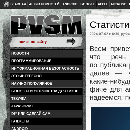
ГЛАВНАЯ
АРХИВ НОВОСТЕЙ
ANDROID
GOOGLE
APPLE
MICROSOF
Статисти
2024-07-02
в 6:30
, рубр
Всем приве
НОВОСТИ
что речь
ПРОГРАММИРОВАНИЕ
по публикац
ИНФОРМАЦИОННАЯ БЕЗОПАСНОСТЬ
далее — ч
ЭТО ИНТЕРЕСНО
какие‑нибуд
НАУЧНО-ПОПУЛЯРНОЕ
фиче для а
ГАДЖЕТЫ И УСТРОЙСТВА ДЛЯ ГИКОВ
надеемся, п
ТЕКУЧКА
JAVASCRIPT
DIY ИЛИ СДЕЛАЙ САМ
ГАДЖЕТЫ
ANDROID