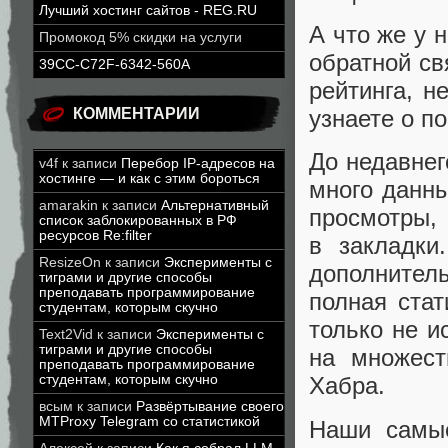
Лучший хостинг сайтов - REG.RU
А что же у 
Промокод 5% скидки на услуги
обратной св
39CC-C72F-6342-560A
рейтинга, н
КОММЕНТАРИИ
узнаете о п
До недавнег
v4f
к записи
Перебор IP-адресов на
хостинге — и как с этим бороться
много данны
amarakin
к записи
Альтернативный
просмотры, 
список заблокированных в РФ
ресурсов Re:filter
в закладки
ResizeOn
к записи
Эксперименты с
дополнител
тиграми и другие способы
преподавать программирование
полная стат
студентам, которым скучно
только не и
Text2Vid
к записи
Эксперименты с
тиграми и другие способы
на множест
преподавать программирование
студентам, которым скучно
Хабра.
всым
к записи
Развёртывание своего
MTProxy Telegram со статистикой
Наши самые