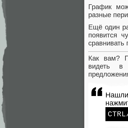
График мож
разные пер
Ещё один ра
появится ч
сравнивать 
Как вам? П
видеть в 
предложения
Нашли
нажми
CTRL