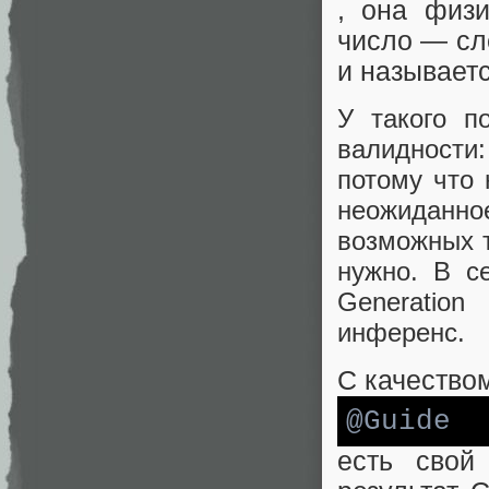
, она физ
число — сл
и называетс
У такого п
валидности
потому что 
неожиданн
возможных 
нужно. В с
Generation
инференс.
С качество
@Guide
есть свой