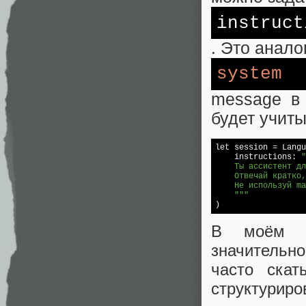
instruct
. Это анало
system
message в
будет учиты
let session = Langu
    instructions: 
"
    Ты ассистент дл
    Отвечай кратко,
    Не используй ma
    """
В моём пр
значительн
часто ска
структуриро