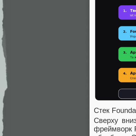
Стек Founda
Сверху вни
фреймворк F