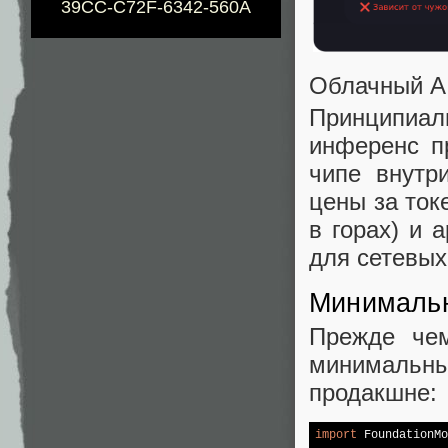
39CC-C72F-6342-560A
Облачный AI
Принципиал
инференс п
чипе внутр
цены за ток
в горах) и 
для сетевых
Минималь
Прежде чем
минимальны
продакшне:
import
 FoundationMo