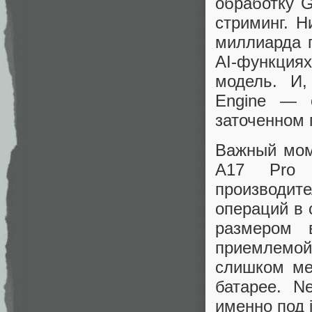
обработку G
стриминг. 
миллиарда 
AI-функциях
модель. И,
Engine — о
заточенном 
Важный мом
A17 Pro 
производи
операций в 
размером 
приемлемой
слишком м
батарее. N
именно под 