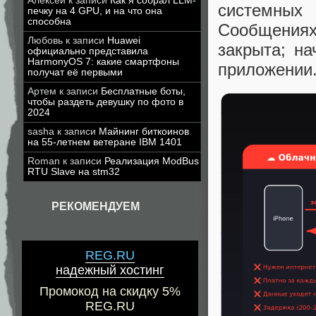
Алексей
к записи
Как я собрал LLM-
системных
печку на 4 GPU, и на что она
способна
Сообщениях
Любовь
к записи
Huawei
закрыта; н
официально представила
HarmonyOS 7: какие смартфоны
приложении
получат её первыми
Артем
к записи
Бесплатные боты,
чтобы раздеть девушку по фото в
2024
sasha
к записи
Майнинг биткоинов
на 55-летнем ветеране IBM 1401
Roman
к записи
Реализация ModBus
RTU Slave на stm32
РЕКОМЕНДУЕМ
REG.RU
надежный хостинг
Промокод на скидку 5%
REG.RU