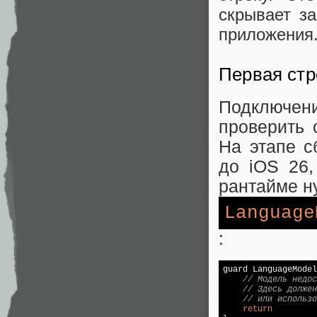
скрывает за
приложения
Первая стр
Подключен
проверить 
На этапе с
до iOS 26,
рантайме н
Language
:
guard LanguageModel
// Модель недос
// Здесь должен
// или использо
return