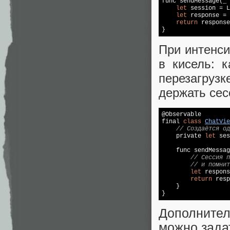

func sendMessage(_
let
 session = L
let
 response = 
return
 response
При интенс
в кисель: 
перезагру
держать сес
@Observable

final 
class
ChatVie
// Создаётся од
    private 
let
 ses
    func sendMessag
// Сессия п
// и помнит
let
 respons
return
 resp
    }

Дополнител
можно зада