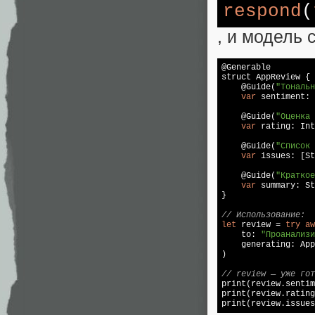
respond
(
, и модель 
@Generable

struct AppReview {

    @Guide(
"Тональн
var
 sentiment: 
    @Guide(
"Оценка 
var
 rating: Int

    @Guide(
"Список 
var
 issues: [
St
    @Guide(
"Краткое
var
 summary: 
St
}

// Использование:
let
 review = 
try
aw
    to: 
"Проанализи
    generating: App
)

// review — уже гот

print(review.senti
print(review.rating
print(review.issues