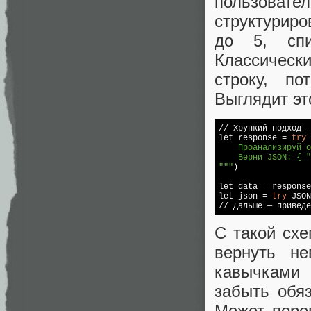
пользоват
структуриро
до 5, спи
Классическ
строку, п
Выглядит эт
// Хрупкий подход —
let response = 
try
    Проанализируй о
    Верни JSON: { "
"""
)

let data = response
let json = 
try
 JSON
С такой сх
вернуть н
кавычками 
забыть обяз
Может переп