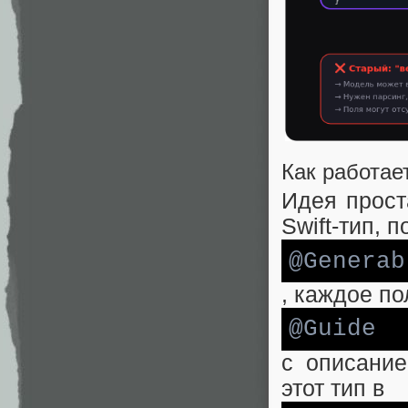
Как работае
Идея прост
Swift-тип, 
@Generab
, каждое п
@Guide
с описани
этот тип в