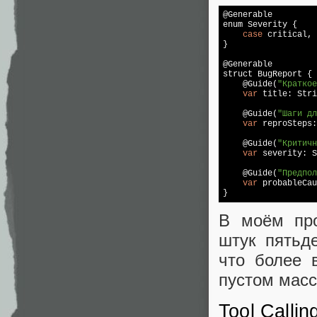
@Generable

enum Severity {

case
 critical, 
}

@Generable

struct BugReport {

    @Guide(
"Краткое
var
 title: 
Stri
    @Guide(
"Шаги дл
var
 reproSteps:
    @Guide(
"Критичн
var
 severity: S
    @Guide(
"Предпол
var
 probableCau
В моём про
штук пятьде
что более 
пустом масс
Tool Call