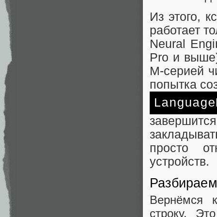
Из этого, 
работает т
Neural Engi
Pro и выше)
M-серией ч
попытка со
Language
завершит
закладыват
просто от
устройств.
Разбираем
Вернёмся 
строку. Эт