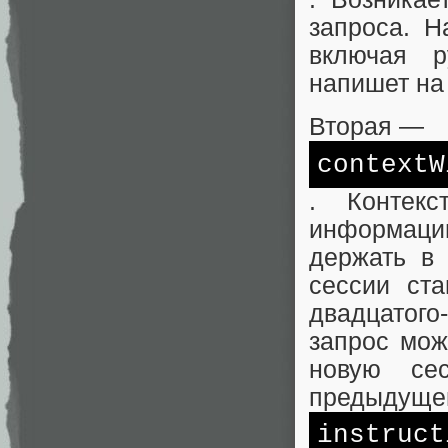
запроса. Н
включая р
напишет на
Вторая —
contextW
. Контек
информац
держать в 
сессии ст
двадцатог
запрос мож
новую се
предыдущег
instruct