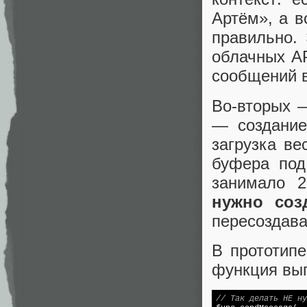
Артём», а в
правильно. 
облачных AP
сообщений в
Во-вторых —
— создание
загрузка ве
буфера под
занимало 2
нужно соз
пересоздава
В прототипе
функция выг
// Так делать НЕ ну