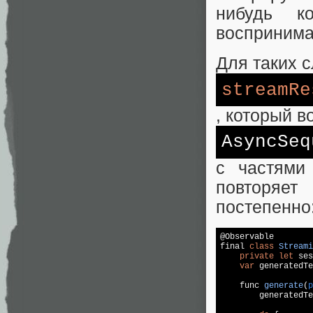
нибудь к
воспринима
Для таких с
streamRe
, который 
AsyncSeq
с частями
повторяет
постепенно
@Observable

final 
class
Streami
private
let
 ses
var
 generatedTe
func 
generate
(
p
        generatedTe