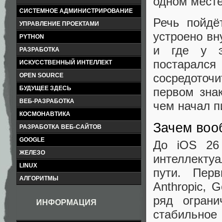
одном месте
СИСТЕМНОЕ АДМИНИСТРИРОВАНИЕ
Речь пойдё
УПРАВЛЕНИЕ ПРОЕКТАМИ
устроено вн
PYTHON
и где у э
РАЗРАБОТКА
постаралс
ИСКУССТВЕННЫЙ ИНТЕЛЛЕКТ
сосредоточи
OPEN SOURCE
БУДУЩЕЕ ЗДЕСЬ
первом зна
ВЕБ-РАЗРАБОТКА
чем начал п
КОСМОНАВТИКА
Зачем воо
РАЗРАБОТКА ВЕБ-САЙТОВ
GOOGLE
До iOS 26 
ЖЕЛЕЗО
интеллекту
LINUX
пути. Пер
АЛГОРИТМЫ
Anthropic, 
ряд ограни
ИНФОРМАЦИЯ
стабильное