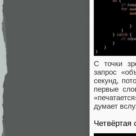
do
 {

// Кажд
for
awa
awa
                   
                }

            }

        } 
catch
 {

// обра
        }

    }

С точки зр
запрос «об
секунд, пот
первые сло
«печатаетс
думает вслу
Четвёртая 