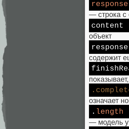
response
— строка с
content
объект
response
содержит е
finishRe
показывает
.complet
означает н
.
length
— модель уп