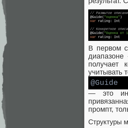
результат. 
// Размытое описани

@Guide(
"оценка"
var
 rating: Int

// Конкретное описа

@Guide(
"Оценка от 1
var
В первом с
диапазоне 
получает 
учитывать т
@Guide
— это инс
привязанна
промпт, тол
Структуры м