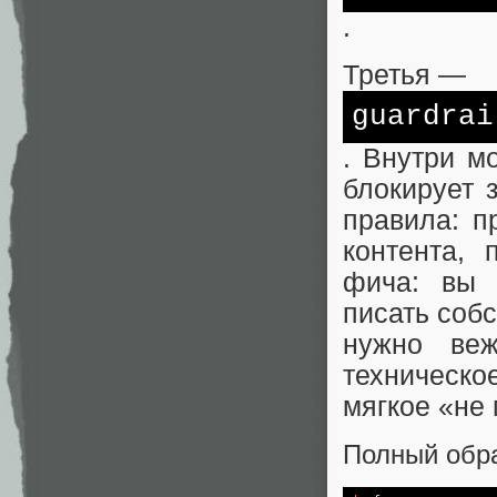
.
Третья —
guardrai
. Внутри м
блокирует 
правила: п
контента, 
фича: вы п
писать соб
нужно ве
техническо
мягкое «не 
Полный обра