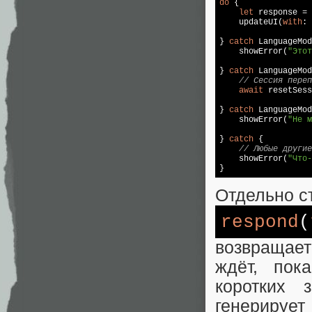
do
 {

let
 response = 
    updateUI(
with
: 
} 
catch
 LanguageMod
    showError(
"Этот
} 
catch
 LanguageMod
// Сессия переп
await
 resetSess
} 
catch
 LanguageMod
    showError(
"Не м
} 
catch
 {

// Любые другие
    showError(
"Что-
Отдельно ст
respond
(
возвращае
ждёт, пок
коротких 
генерирует