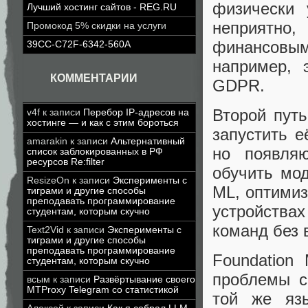
физически 
Лучший хостинг сайтов - REG.RU
неприятно
Промокод 5% скидки на услуги
финансовы
39CC-C72F-6342-560A
например, 
КОММЕНТАРИИ
GDPR.
Второй пут
v4f
к записи
Перебор IP-адресов на
хостинге — и как с этим бороться
запустить е
amarakin
к записи
Альтернативный
но появляю
список заблокированных в РФ
ресурсов Re:filter
обучить мод
ResizeOn
к записи
Эксперименты с
ML, оптимиз
тиграми и другие способы
преподавать программирование
устройствах
студентам, которым скучно
команд без 
Text2Vid
к записи
Эксперименты с
тиграми и другие способы
преподавать программирование
Foundation
студентам, которым скучно
проблемы с
всым
к записи
Развёртывание своего
MTProxy Telegram со статистикой
той же язы