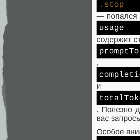
.stop
— попался 
usage
содержит ст
promptTo
,
completi
и
totalTok
. Полезно 
вас запрос
Особое вни