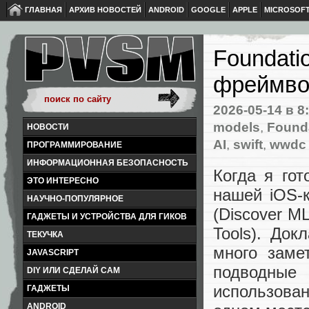
ГЛАВНАЯ
АРХИВ НОВОСТЕЙ
ANDROID
GOOGLE
APPLE
MICROSOF
Foundati
фреймвор
2026-05-14
в 8
models
,
Found
НОВОСТИ
AI
,
swift
,
wwdc 
ПРОГРАММИРОВАНИЕ
ИНФОРМАЦИОННАЯ БЕЗОПАСНОСТЬ
Когда я го
ЭТО ИНТЕРЕСНО
нашей iOS-
НАУЧНО-ПОПУЛЯРНОЕ
(Discover ML
ГАДЖЕТЫ И УСТРОЙСТВА ДЛЯ ГИКОВ
Tools). Док
ТЕКУЧКА
много заме
JAVASCRIPT
подводные
DIY ИЛИ СДЕЛАЙ САМ
использова
ГАДЖЕТЫ
ANDROID