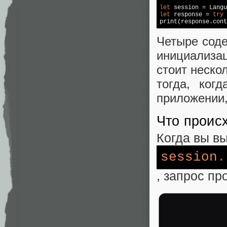
let
let
 response = 
try
Четыре соде
инициализац
стоит неско
тогда, ког
приложении,
Что проис
Когда вы в
session
.
, запрос пр