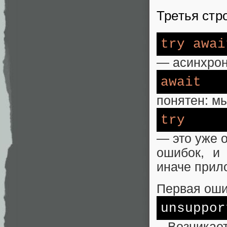
Третья стр
try
awai
— асинхрон
await
понятен: мы
try
— это уже о
ошибок, и
иначе прил
Первая ош
unsuppor
. Возникае