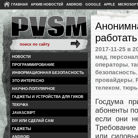
ГЛАВНАЯ
АРХИВ НОВОСТЕЙ
ANDROID
GOOGLE
APPLE
MICROSOF
Анонимна
работать
2017-11-25
в 2
мвд
,
персона
НОВОСТИ
операторы
,
т
ПРОГРАММИРОВАНИЕ
безопасность
ИНФОРМАЦИОННАЯ БЕЗОПАСНОСТЬ
провайдеры
,
ЭТО ИНТЕРЕСНО
телеком
,
тюрь
НАУЧНО-ПОПУЛЯРНОЕ
ГАДЖЕТЫ И УСТРОЙСТВА ДЛЯ ГИКОВ
Госдума п
ТЕКУЧКА
абоненты по
JAVASCRIPT
если они н
DIY ИЛИ СДЕЛАЙ САМ
Требование
ГАДЖЕТЫ
или силовы
ANDROID