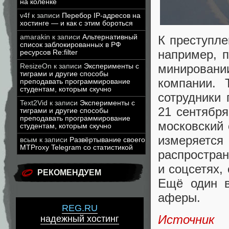
на коленке
v4f
к записи
Перебор IP-адресов на
хостинге — и как с этим бороться
К преступле
amarakin
к записи
Альтернативный
список заблокированных в РФ
например
,
ресурсов Re:filter
минировани
ResizeOn
к записи
Эксперименты с
тиграми и другие способы
компании.
преподавать программирование
студентам, которым скучно
сотрудники 
Text2Vid
к записи
Эксперименты с
21 сентябр
тиграми и другие способы
преподавать программирование
московский
студентам, которым скучно
измеряется
всым
к записи
Развёртывание своего
MTProxy Telegram со статистикой
распростра
и соцсетях
,
РЕКОМЕНДУЕМ
Ещё один в
аферы.
REG.RU
Источник
надежный хостинг