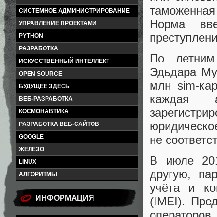
таможенная
СИСТЕМНОЕ АДМИНИСТРИРОВАНИЕ
Норма вв
УПРАВЛЕНИЕ ПРОЕКТАМИ
преступлени
PYTHON
РАЗРАБОТКА
По летним
ИСКУССТВЕННЫЙ ИНТЕЛЛЕКТ
Эдьдара Му
OPEN SOURCE
млн sim-кар
БУДУЩЕЕ ЗДЕСЬ
каждая а
ВЕБ-РАЗРАБОТКА
зарегист
КОСМОНАВТИКА
юридическ
РАЗРАБОТКА ВЕБ-САЙТОВ
не соответс
GOOGLE
ЖЕЛЕЗО
В июле 20
LINUX
другую
,
па
АЛГОРИТМЫ
учёта и ко
ИНФОРМАЦИЯ
(
IMEI). Пре
операторов
,