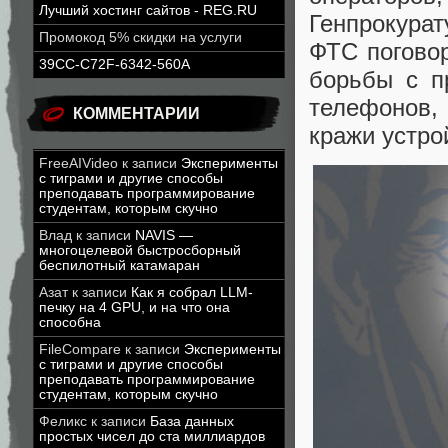
Лучший хостинг сайтов - REG.RU
Генпрокура
Промокод 5% скидки на услуги
ФТС погово
39CC-C72F-6342-560A
борьбы с п
телефонов
,
КОММЕНТАРИИ
кражи устро
FreeAIVideo
к записи
Эксперименты
с тиграми и другие способы
преподавать программирование
студентам, которым скучно
Влад
к записи
NAVIS —
многоцелевой быстросборный
беспилотный катамаран
Азат
к записи
Как я собрал LLM-
печку на 4 GPU, и на что она
способна
FileCompare
к записи
Эксперименты
с тиграми и другие способы
преподавать программирование
студентам, которым скучно
Феликс
к записи
База данных
простых чисел до ста миллиардов