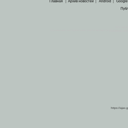
Главная
|
Архив новостей
|
Android
|
Google
Пуб
Все пра
Основными материалами сайта являются
архивные ко
https://ajax.