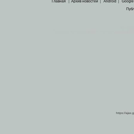
Главная
|
Архив новостей
|
Android
|
Google
Пуб
Все пра
Основными материалами сайта являются
архивные ко
https://ajax.