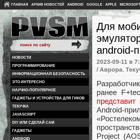
ГЛАВНАЯ
АРХИВ НОВОСТЕЙ
ANDROID
GOOGLE
APPLE
MICROSOF
Для моб
эмулято
android-
НОВОСТИ
2023-09-11
в 7
ПРОГРАММИРОВАНИЕ
/ Аврора
,
Теку
ИНФОРМАЦИОННАЯ БЕЗОПАСНОСТЬ
Разработчик
ЭТО ИНТЕРЕСНО
НАУЧНО-ПОПУЛЯРНОЕ
ранее F+te
ГАДЖЕТЫ И УСТРОЙСТВА ДЛЯ ГИКОВ
представит
п
ТЕКУЧКА
Android-п
JAVASCRIPT
«Ростелек
DIY ИЛИ СДЕЛАЙ САМ
пространств
ГАДЖЕТЫ
Project (AO
ANDROID