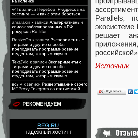
проигрыва
на коленке
ассортиме
v4f
к записи
Перебор IP-адресов на
хостинге — и как с этим бороться
Parallels,
amarakin
к записи
Альтернативный
экосистеме 
список заблокированных в РФ
ресурсов Re:filter
решает ан
ResizeOn
к записи
Эксперименты с
приложени
тиграми и другие способы
преподавать программирование
российской»
студентам, которым скучно
Text2Vid
к записи
Эксперименты с
Источник
тиграми и другие способы
преподавать программирование
студентам, которым скучно
всым
к записи
Развёртывание своего
MTProxy Telegram со статистикой
Поделиться…
РЕКОМЕНДУЕМ
REG.RU
надежный хостинг