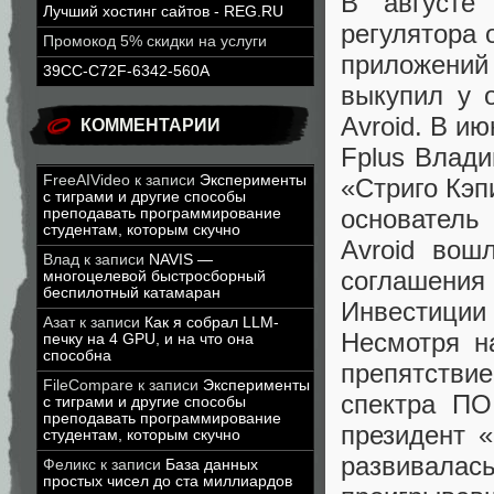
В августе
Лучший хостинг сайтов - REG.RU
регулятора 
Промокод 5% скидки на услуги
приложений 
39CC-C72F-6342-560A
выкупил у 
Avroid. В и
КОММЕНТАРИИ
Fplus Влад
FreeAIVideo
к записи
Эксперименты
«Стриго Кэп
с тиграми и другие способы
основатель
преподавать программирование
студентам, которым скучно
Avroid вош
Влад
к записи
NAVIS —
соглашения
многоцелевой быстросборный
беспилотный катамаран
Инвестиции
Азат
к записи
Как я собрал LLM-
Несмотря н
печку на 4 GPU, и на что она
способна
препятстви
FileCompare
к записи
Эксперименты
спектра ПО
с тиграми и другие способы
преподавать программирование
президент 
студентам, которым скучно
развивал
Феликс
к записи
База данных
простых чисел до ста миллиардов