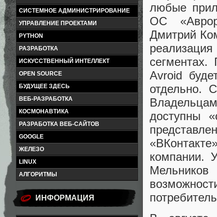
любые прил
СИСТЕМНОЕ АДМИНИСТРИРОВАНИЕ
ОС «Аврор
УПРАВЛЕНИЕ ПРОЕКТАМИ
Дмитрий Ком
PYTHON
реализация
РАЗРАБОТКА
сегментах.
ИСКУССТВЕННЫЙ ИНТЕЛЛЕКТ
Avroid буд
OPEN SOURCE
отдельно. 
БУДУЩЕЕ ЗДЕСЬ
ВЕБ-РАЗРАБОТКА
Владельца
КОСМОНАВТИКА
доступны «
РАЗРАБОТКА ВЕБ-САЙТОВ
представле
GOOGLE
«ВКонтакте
ЖЕЛЕЗО
компании. 
LINUX
Мельников 
АЛГОРИТМЫ
возможност
потребитель
ИНФОРМАЦИЯ