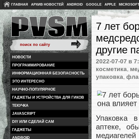
ГЛАВНАЯ
АРХИВ НОВОСТЕЙ
ANDROID
GOOGLE
APPLE
MICROSOF
7 лет бо
медсредс
другие 
НОВОСТИ
2022-07-07
в 7
ПРОГРАММИРОВАНИЕ
косметика
,
ме
ИНФОРМАЦИОННАЯ БЕЗОПАСНОСТЬ
упаковка
,
фла
ЭТО ИНТЕРЕСНО
НАУЧНО-ПОПУЛЯРНОЕ
ГАДЖЕТЫ И УСТРОЙСТВА ДЛЯ ГИКОВ
ТЕКУЧКА
JAVASCRIPT
Упаковка в
DIY ИЛИ СДЕЛАЙ САМ
аптеке, об
ГАДЖЕТЫ
медиагелей
ANDROID