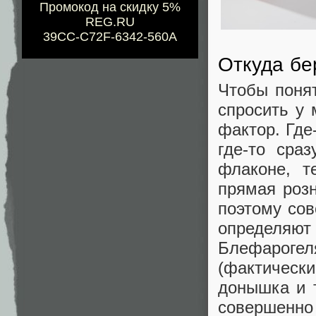
Промокод на скидку 5%
REG.RU
39CC-C72F-6342-560A
Откуда бе
Чтобы понят
спросить у 
фактор. Где
где-то сра
флаконе, 
прямая роз
поэтому сов
определяю
Блефароге
(фактическ
донышка и т
совершенно 