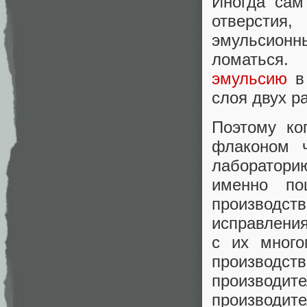
Иногда сам
отверстия
эмульсионны
ломаться
эмульсию
в 
слоя двух р
Поэтому ко
флаконом ч
лабораторию
именно по
производс
исправления
с их много
производст
производите
производите