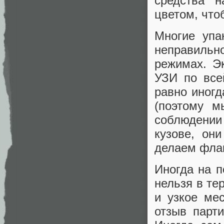
средства н
цветом, что
Многие упа
неправиль
режимах. Э
УЗИ по все
равно иногд
(поэтому м
соблюдении
кузове, он
делаем фла
Иногда на п
нельзя в те
и узкое мес
отзыв парти