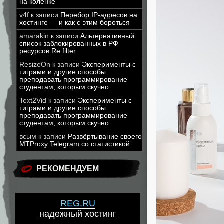
на коленке
v4f
к записи
Перебор IP-адресов на
хостинге — и как с этим бороться
amarakin
к записи
Альтернативный
список заблокированных в РФ
ресурсов Re:filter
ResizeOn
к записи
Эксперименты с
тиграми и другие способы
преподавать программирование
студентам, которым скучно
Text2Vid
к записи
Эксперименты с
тиграми и другие способы
преподавать программирование
студентам, которым скучно
всым
к записи
Развёртывание своего
MTProxy Telegram со статистикой
РЕКОМЕНДУЕМ
REG.RU
надежный хостинг