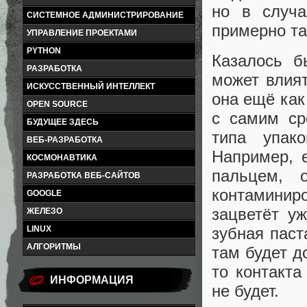
но в случа
СИСТЕМНОЕ АДМИНИСТРИРОВАНИЕ
примерно та
УПРАВЛЕНИЕ ПРОЕКТАМИ
PYTHON
Казалось б
РАЗРАБОТКА
может влият
ИСКУССТВЕННЫЙ ИНТЕЛЛЕКТ
она ещё как
OPEN SOURCE
с самим ср
БУДУЩЕЕ ЗДЕСЬ
типа упако
ВЕБ-РАЗРАБОТКА
Например, е
КОСМОНАВТИКА
пальцем, 
РАЗРАБОТКА ВЕБ-САЙТОВ
контаминиро
GOOGLE
зацветёт у
ЖЕЛЕЗО
зубная паст
LINUX
АЛГОРИТМЫ
там будет д
то контакт
ИНФОРМАЦИЯ
не будет.