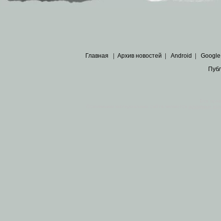
Главная
|
Архив новостей
|
Android
|
Google
Пуб
Все пра
Основными материалами сайта являются
архивные ко