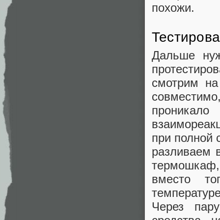
похожи.
Тестиров
Дальше нуж
протестиро
смотрим на
совместимо
проникал
взаимореакц
при полной
разливаем 
термошкаф
вместо то
температур
Через пар