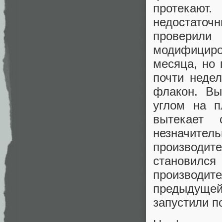
протекают
недостато
проверил
модифициро
месяца, но 
почти неде
флакон. Вы
углом на п
вытекает 
незначитель
производите
становился
производит
предыдущей
запустили п