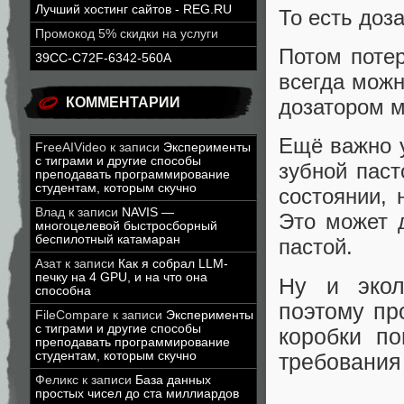
Лучший хостинг сайтов - REG.RU
То есть доз
Промокод 5% скидки на услуги
Потом потер
39CC-C72F-6342-560A
всегда можн
КОММЕНТАРИИ
дозатором м
Ещё важно у
FreeAIVideo
к записи
Эксперименты
с тиграми и другие способы
зубной паст
преподавать программирование
студентам, которым скучно
состоянии,
Влад
к записи
NAVIS —
Это может д
многоцелевой быстросборный
беспилотный катамаран
пастой.
Азат
к записи
Как я собрал LLM-
печку на 4 GPU, и на что она
Ну и экол
способна
поэтому пр
FileCompare
к записи
Эксперименты
с тиграми и другие способы
коробки п
преподавать программирование
студентам, которым скучно
требования
Феликс
к записи
База данных
простых чисел до ста миллиардов