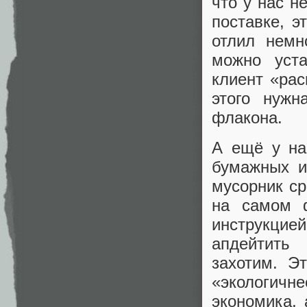
что у нас н
поставке, э
отлил немн
можно уста
клиент «ра
этого нужн
флакона.
А ещё у на
бумажных и
мусорник ср
на самом 
инструкцие
апдейтить
захотим. Э
«экологич
экономика,