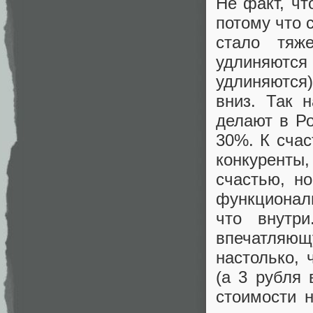
Не факт, чт
потому что 
стало тяж
удлиняются
удлиняются)
вниз. Так 
делают в Ро
30%. К сча
конкуренты
счастью, н
функциональ
что внутр
впечатляющу
настолько, 
(а 3 рубля 
стоимости 