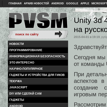
ГЛАВНАЯ
АРХИВ НОВОСТЕЙ
ANDROID
GOOGLE
APPLE
MICROSOF
Unity 3d 
на русск
2015-04-01
в 19:19
, руб
НОВОСТИ
Здравствуйт
ПРОГРАММИРОВАНИЕ
Сегодня мы 
ИНФОРМАЦИОННАЯ БЕЗОПАСНОСТЬ
от команды U
ЭТО ИНТЕРЕСНО
НАУЧНО-ПОПУЛЯРНОЕ
При детальн
ГАДЖЕТЫ И УСТРОЙСТВА ДЛЯ ГИКОВ
аспектов в 
ТЕКУЧКА
создание 
JAVASCRIPT
игровым пер
DIY ИЛИ СДЕЛАЙ САМ
ГАДЖЕТЫ
Рассмотрим
ANDROID