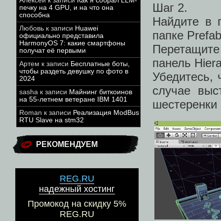
Алексей
к записи
Как я собрал LLM-
Шаг 2.
печку на 4 GPU, и на что она
способна
Найдите в п
Любовь
к записи
Huawei
папке Prefab
официально представила
HarmonyOS 7: какие смартфоны
Перетащит
получат её первыми
панель Hiera
Артем
к записи
Бесплатные боты,
чтобы раздеть девушку по фото в
Убедитесь, ч
2024
случае выс
sasha
к записи
Майнинг биткоинов
на 55-летнем ветеране IBM 1401
шестеренки 
Roman
к записи
Реализация ModBus
RTU Slave на stm32
РЕКОМЕНДУЕМ
REG.RU
надежный хостинг
Промокод на скидку 5%
REG.RU