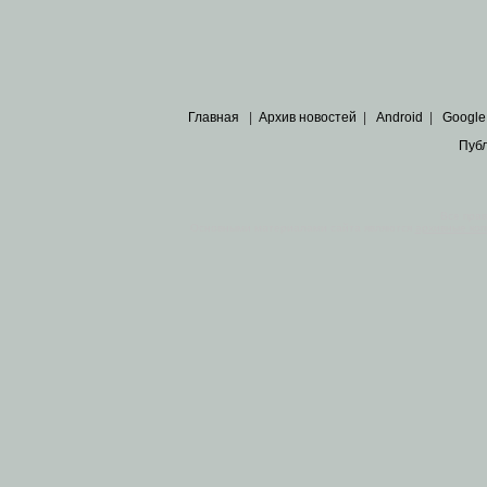
Главная
|
Архив новостей
|
Android
|
Google
Пуб
Все пра
Основными материалами сайта являются
архивные ко