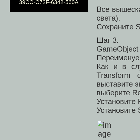
39CC-C72F-6342-560A
Все вышеска
света).
Сохраните S
Шаг 3.
GameObject 
Переименуем
Как и в сл
Transform 
выставите з
выберите Res
Установите R
Установите S