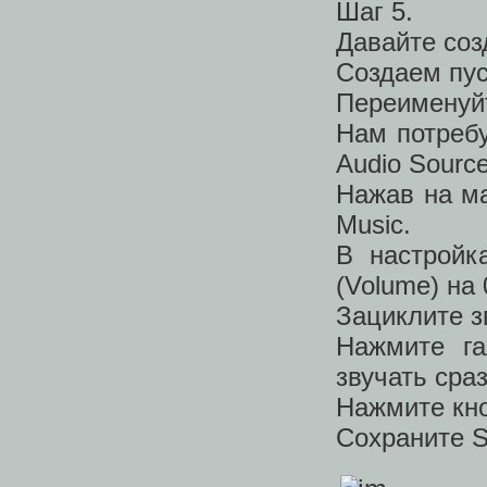
Шаг 5.
Давайте соз
Создаем пус
Переименуйт
Нам потребу
Audio Source
Нажав на м
Music.
В настройк
(Volume) на 
Зациклите з
Нажмите га
звучать сраз
Нажмите кно
Сохраните S