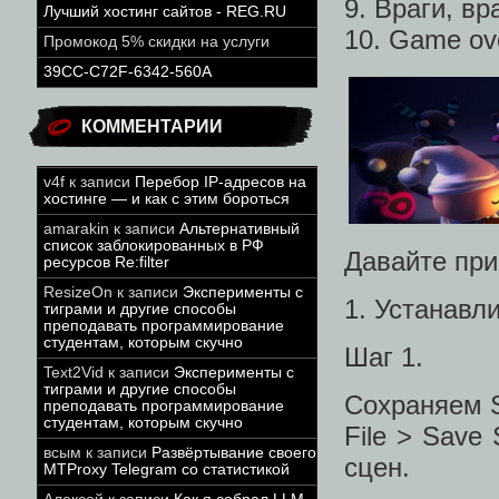
9. Враги, вр
Лучший хостинг сайтов - REG.RU
10. Game ov
Промокод 5% скидки на услуги
39CC-C72F-6342-560A
КОММЕНТАРИИ
v4f
к записи
Перебор IP-адресов на
хостинге — и как с этим бороться
amarakin
к записи
Альтернативный
список заблокированных в РФ
Давайте при
ресурсов Re:filter
ResizeOn
к записи
Эксперименты с
1. Устанавл
тиграми и другие способы
преподавать программирование
студентам, которым скучно
Шаг 1.
Text2Vid
к записи
Эксперименты с
тиграми и другие способы
Сохраняем 
преподавать программирование
студентам, которым скучно
File > Save
всым
к записи
Развёртывание своего
сцен.
MTProxy Telegram со статистикой