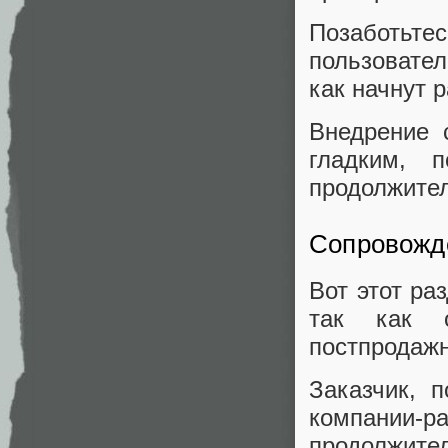
Позаботьте
пользовате
как начнут 
Внедрение 
гладким, 
продолжител
Сопровожд
Вот этот ра
так как 
постпродажн
Заказчик, 
компании-
продолжител