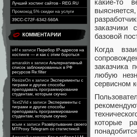
какие-то 
Лучший хостинг сайтов - REG.RU
выясняется
Промокод 5% скидки на услуги
разработчи
39CC-C72F-6342-560A
заказчики 
базовой пос
КОММЕНТАРИИ
Когда вза
v4f
к записи
Перебор IP-адресов на
хостинге — и как с этим бороться
сопровожден
amarakin
к записи
Альтернативный
заказчика п
список заблокированных в РФ
ресурсов Re:filter
любую незн
ResizeOn
к записи
Эксперименты с
сервисном к
тиграми и другие способы
преподавать программирование
студентам, которым скучно
Пользовате
Text2Vid
к записи
Эксперименты с
рекомендую
тиграми и другие способы
преподавать программирование
техническо
студентам, которым скучно
которые р
всым
к записи
Развёртывание своего
MTProxy Telegram со статистикой
понадобится