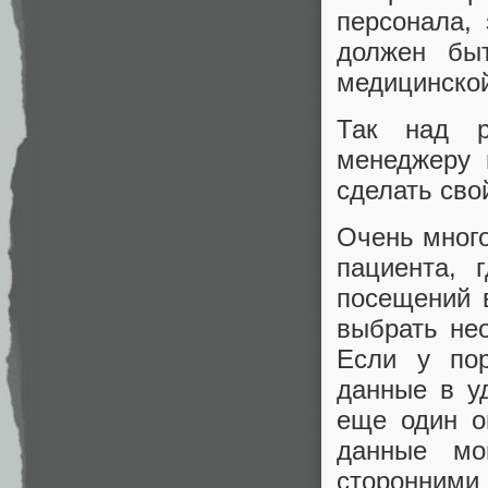
персонала, 
должен быт
медицинско
Так над р
менеджеру 
сделать сво
Очень много
пациента, 
посещений 
выбрать нео
Если у пор
данные в у
еще один о
данные мог
сторонним