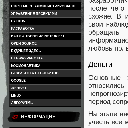
разработчи
после чего
СИСТЕМНОЕ АДМИНИСТРИРОВАНИЕ
УПРАВЛЕНИЕ ПРОЕКТАМИ
схожие. В и
PYTHON
свои наблю
РАЗРАБОТКА
обращать
ИСКУССТВЕННЫЙ ИНТЕЛЛЕКТ
информаци
OPEN SOURCE
любовь поль
БУДУЩЕЕ ЗДЕСЬ
ВЕБ-РАЗРАБОТКА
Деньги
КОСМОНАВТИКА
РАЗРАБОТКА ВЕБ-САЙТОВ
Основные 
GOOGLE
относили
ЖЕЛЕЗО
непрогнози
LINUX
период сопр
АЛГОРИТМЫ
На этапе вн
ИНФОРМАЦИЯ
учесть все 