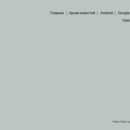
Главная
|
Архив новостей
|
Android
|
Google
Пуб
Все пра
Основными материалами сайта являются
архивные ко
https://ajax.