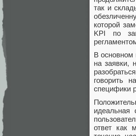
так и склад
обезличенн
которой за
KPI по за
регламентом
В основном 
на заявки, 
разобратьс
говорить н
специфики р
Положительн
идеальная 
пользовате
ответ как 