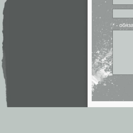
* - обя