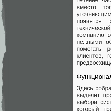
течение ча
вместо то
уточняющими
появятся 
технической
компанию о
нежными об
помогать 
клиентов, 
предвосхища
Функциона
Здесь собра
выделит пр
выбора сис
который тр