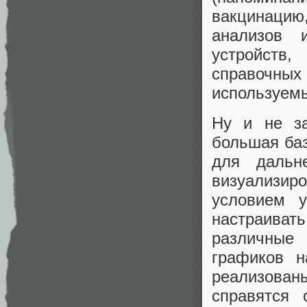
вакцинацию
анализов 
устройств,
справочных
используемы
Ну и не з
большая баз
для дальн
визуализир
условием у
настраива
различные
графиков н
реализован
справятся