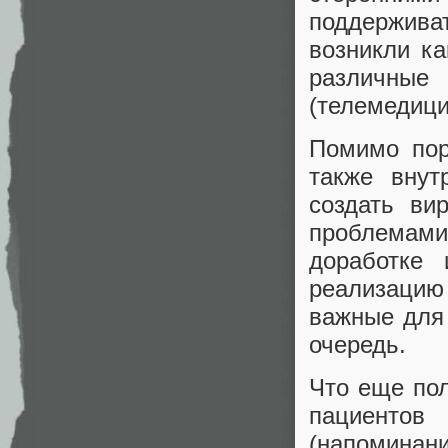
поддержива
возникли ка
различны
(телемедици
Помимо пор
также внут
создать ви
проблемам
доработке 
реализацию
важные для
очередь.
Что еще пол
пациентов
(напоминан