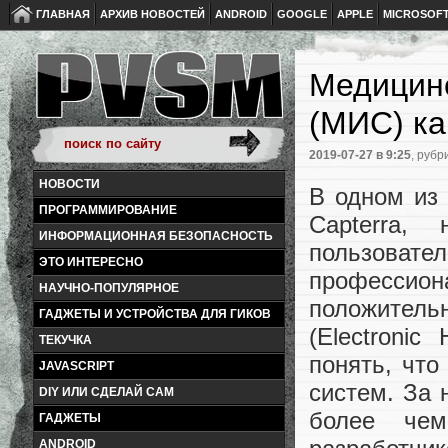
ГЛАВНАЯ
АРХИВ НОВОСТЕЙ
ANDROID
GOOGLE
APPLE
MICROSOF
Медицин
(МИС) ка
2019-07-27
в 9:25
, рубр
НОВОСТИ
В одном из
ПРОГРАММИРОВАНИЕ
Capterra,
ИНФОРМАЦИОННАЯ БЕЗОПАСНОСТЬ
пользоват
ЭТО ИНТЕРЕСНО
профессион
НАУЧНО-ПОПУЛЯРНОЕ
положитель
ГАДЖЕТЫ И УСТРОЙСТВА ДЛЯ ГИКОВ
(Electronic
ТЕКУЧКА
понять, что
JAVASCRIPT
систем. За 
DIY ИЛИ СДЕЛАЙ САМ
более че
ГАДЖЕТЫ
ANDROID