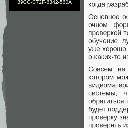
39CC-C72F-6342-560A
когда разра
Основное о
очном форм
проверкой т
обучение л
уже хорошо 
о каких-то 
Совсем не 
котором мо
видеоматер
системы, 
обратиться 
будет подде
проверку зн
проверять их