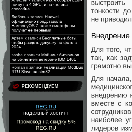
Алексей
к записи
Как я собрал LLM-
выстроить 
печку на 4 GPU, и на что она
способна
тонкости д
Любовь
к записи
Huawei
не приводил
официально представила
HarmonyOS 7: какие смартфоны
получат её первыми
Внедрение
Артем
к записи
Бесплатные боты,
чтобы раздеть девушку по фото в
2024
Для того, 
sasha
к записи
Майнинг биткоинов
так, как за
на 55-летнем ветеране IBM 1401
грамотно вы
Roman
к записи
Реализация ModBus
RTU Slave на stm32
Для начала,
медицинско
РЕКОМЕНДУЕМ
внедрению н
вместе с к
REG.RU
сотрудник
надежный хостинг
наиболее у
Промокод на скидку 5%
лидеров изм
REG.RU