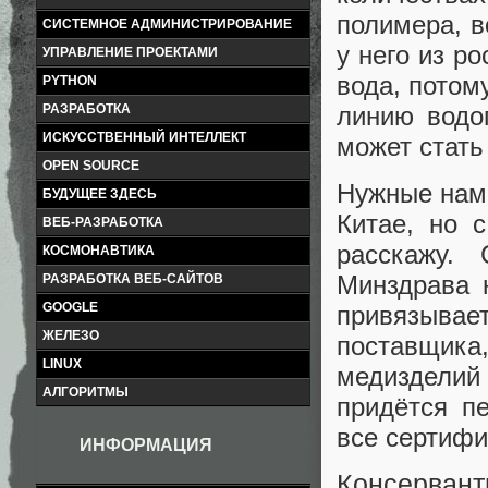
полимера, в
СИСТЕМНОЕ АДМИНИСТРИРОВАНИЕ
у него из р
УПРАВЛЕНИЕ ПРОЕКТАМИ
вода, потом
PYTHON
линию водо
РАЗРАБОТКА
ИСКУССТВЕННЫЙ ИНТЕЛЛЕКТ
может стать
OPEN SOURCE
Нужные нам 
БУДУЩЕЕ ЗДЕСЬ
Китае, но 
ВЕБ-РАЗРАБОТКА
расскажу.
КОСМОНАВТИКА
Минздрава 
РАЗРАБОТКА ВЕБ-САЙТОВ
GOOGLE
привязыва
ЖЕЛЕЗО
поставщик
LINUX
медизделий
АЛГОРИТМЫ
придётся п
все сертифи
ИНФОРМАЦИЯ
Консерва