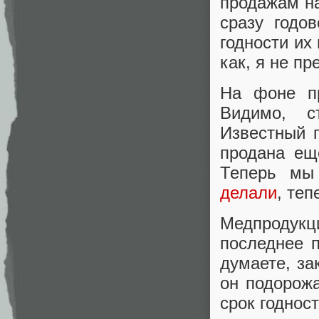
продажам на
сразу годо
годности их
как, я не п
На фоне пр
Видимо, с
Известный 
продана ещ
Теперь мы
делали
, те
Медпродукц
последнее 
думаете, за
он подорож
срок годност