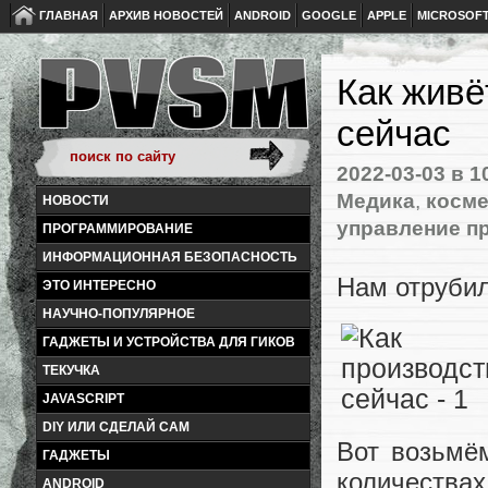
ГЛАВНАЯ
АРХИВ НОВОСТЕЙ
ANDROID
GOOGLE
APPLE
MICROSOF
Как живё
сейчас
2022-03-03
в 1
Медика
,
косме
НОВОСТИ
управление п
ПРОГРАММИРОВАНИЕ
ИНФОРМАЦИОННАЯ БЕЗОПАСНОСТЬ
Нам отрубил
ЭТО ИНТЕРЕСНО
НАУЧНО-ПОПУЛЯРНОЕ
ГАДЖЕТЫ И УСТРОЙСТВА ДЛЯ ГИКОВ
ТЕКУЧКА
JAVASCRIPT
DIY ИЛИ СДЕЛАЙ САМ
Вот возьмё
ГАДЖЕТЫ
количества
ANDROID