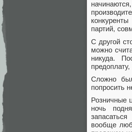
начинаются
производит
конкуренты
партий, сов
С другой с
можно счита
никуда. По
предоплату,
Сложно был
попросить н
Розничные ц
ночь подн
запасаться
вообще люб