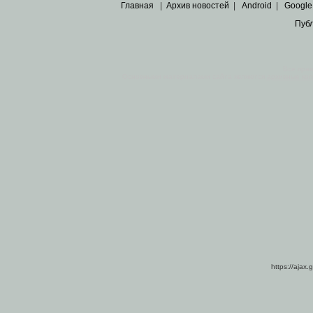
Главная
|
Архив новостей
|
Android
|
Google
Пуб
Все пра
Основными материалами сайта являются
архивные ко
https://ajax.