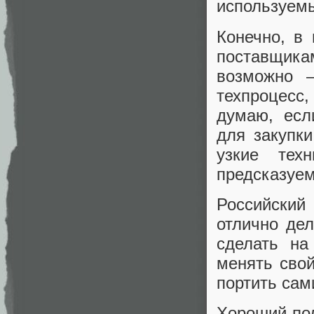
используем
Конечно, в
поставщик
возможно 
техпроцесс
думаю, есл
для закупк
узкие тех
предсказуем
Российский
отлично де
сделать на
менять свой
портить сам
Хороший пол