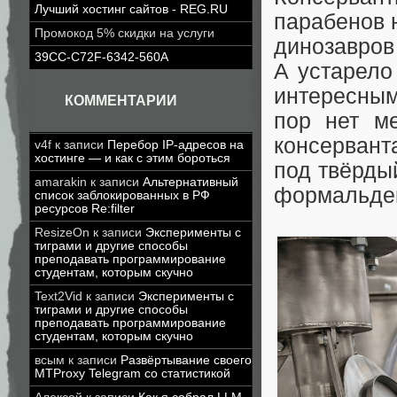
Лучший хостинг сайтов - REG.RU
парабенов н
Промокод 5% скидки на услуги
динозавров
39CC-C72F-6342-560A
А устарело
интересны
КОММЕНТАРИИ
пор нет м
консервант
v4f
к записи
Перебор IP-адресов на
хостинге — и как с этим бороться
под твёрдый
amarakin
к записи
Альтернативный
формальдег
список заблокированных в РФ
ресурсов Re:filter
ResizeOn
к записи
Эксперименты с
тиграми и другие способы
преподавать программирование
студентам, которым скучно
Text2Vid
к записи
Эксперименты с
тиграми и другие способы
преподавать программирование
студентам, которым скучно
всым
к записи
Развёртывание своего
MTProxy Telegram со статистикой