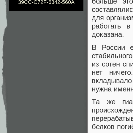
больше это
39CC-C72F-6342-560A
составляли
для организ
работать в
доказана.
В России е
стабильного
из сотен сп
нет ничег
вкладывало 
нужна именн
Та же гиа
происхожде
перерабаты
белков поги