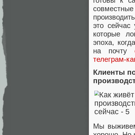
готовы к с
совместны
производить
это сейчас
которые ло
эпоха, ког
на почту
телеграм-ка
Клиенты по
производс
Мы выживем
хорошо. Но 