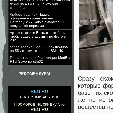
Алексей
к записи
Как я собрал LLM-
печку на 4 GPU, и на что она
способна
Любовь
к записи
Huawei
официально представила
HarmonyOS 7: какие смартфоны
получат её первыми
Артем
к записи
Бесплатные боты,
чтобы раздеть девушку по фото в
2024
sasha
к записи
Майнинг биткоинов
на 55-летнем ветеране IBM 1401
Roman
к записи
Реализация ModBus
RTU Slave на stm32
РЕКОМЕНДУЕМ
Сразу скаж
которые фор
REG.RU
базе них ск
надежный хостинг
же не испо
Промокод на скидку 5%
вещества не
REG.RU