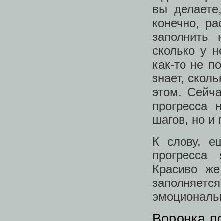
вы делаете
конечно, ра
заполнить 
сколько у н
как-то не п
знает, скол
этом. Сейч
прогресса 
шагов, но и 
К слову, е
прогресса 
Красиво же
заполняет
эмоциональ
Воронка п