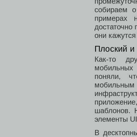
промежуточ
собираем о
примерах 
достаточно 
они кажутся
Плоский и
Как-то др
мобильных 
поняли, чт
мобильным
инфраструкт
приложени
шаблонов. 
элементы UI
В десктопн