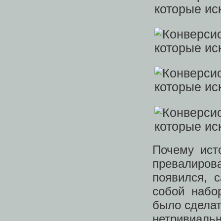
Почему ист
превалирова
появился, 
собой набо
было сделат
нетривиаль