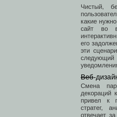
Чистый, б
пользовате
какие нужно
сайт во 
интерактив
его задолже
эти сценар
следующий
уведомлени
Веб
-дизай
Смена пар
декораций 
привел к 
стратег, а
отвечает за