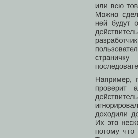
или всю то
Можно сдел
ней будут 
действитель
разработч
пользоват
страничк
последовате
Например, 
проверит 
действител
игнорирова
доходили д
Их это неск
потому что