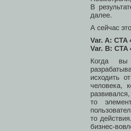
В результа
далее.
А сейчас эт
Var. A: CTA
Var. B: CTA
Когда вы
разрабатыв
исходить от
человека, 
развивался,
то элемен
пользовател
то действия
бизнес-вов