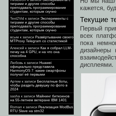
Но мы нашл
тиграми и другие способы
кажется, бу
преподавать программирование
студентам, которым скучно
Текущие т
Text2Vid
к записи
Эксперименты с
тиграми и другие способы
преподавать программирование
Первый при
студентам, которым скучно
всех платф
всым
к записи
Развёртывание своего
MTProxy Telegram со статистикой
пока немно
Алексей
к записи
Как я собрал LLM-
дизайнеры 
печку на 4 GPU, и на что она
способна
взаимодейс
Любовь
к записи
Huawei
дисплеями.
официально представила
HarmonyOS 7: какие смартфоны
получат её первыми
Артем
к записи
Бесплатные боты,
чтобы раздеть девушку по фото в
2024
sasha
к записи
Майнинг биткоинов
на 55-летнем ветеране IBM 1401
Roman
к записи
Реализация ModBus
RTU Slave на stm32