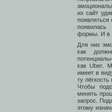
эмоциональ
их сайт уд
появляться 
появилась
формы. И в 
Для них эм
как долж
потенциальн
как Uber. М
имеет в вид
ту лёгкость
Чтобы подо
менять про
запрос. Под
этому изнач