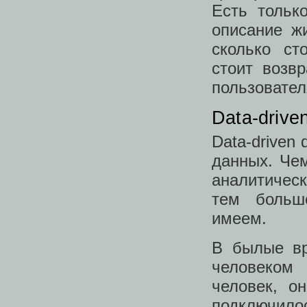
Есть тольк
описание ж
сколько ст
стоит возв
пользователя
Data-drive
Data-driven
данных. Че
аналитичес
тем больш
имеем.
В былые вр
человеком
человек, о
подключи