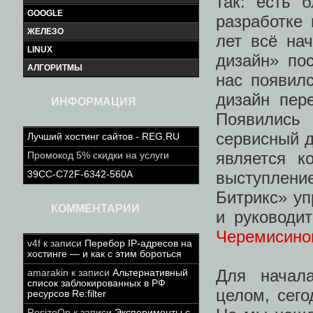
так: есть 
GOOGLE
разработке 
ЖЕЛЕЗО
лет всё на
LINUX
дизайн» по
АЛГОРИТМЫ
нас появил
дизайн пер
ИНФОРМАЦИЯ
Появились
сервисный д
Лучший хостинг сайтов - REG.RU
является к
Промокод 5% скидки на услуги
выступлен
39CC-C72F-6342-560A
Битрикс» у
КОММЕНТАРИИ
и руководи
Черемисино
v4f
к записи
Перебор IP-адресов на
хостинге — и как с этим бороться
Для начал
amarakin
к записи
Альтернативный
список заблокированных в РФ
целом, сего
ресурсов Re:filter
ResizeOn
к записи
Эксперименты с