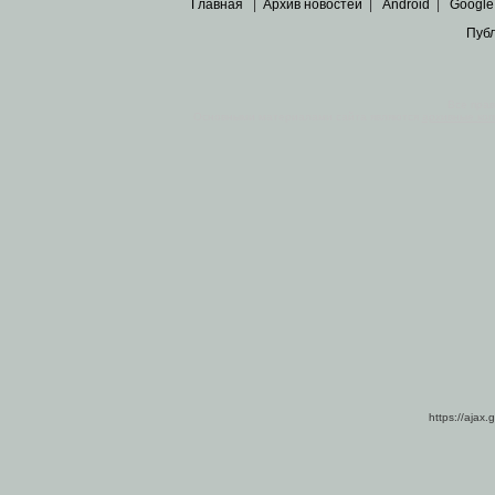
Главная
|
Архив новостей
|
Android
|
Google
Пуб
Все пра
Основными материалами сайта являются
архивные ко
https://ajax.