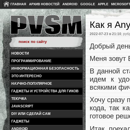
ГЛАВНАЯ
АРХИВ НОВОСТЕЙ
ANDROID
GOOGLE
APPLE
MICROSOF
Как я An
2022-07-23
в 21:10
, руб
Добрый ден
НОВОСТИ
Меня зовут 
ПРОГРАММИРОВАНИЕ
ИНФОРМАЦИОННАЯ БЕЗОПАСНОСТЬ
В данной ст
ЭТО ИНТЕРЕСНО
идем к удо
НАУЧНО-ПОПУЛЯРНОЕ
всякими фич
ГАДЖЕТЫ И УСТРОЙСТВА ДЛЯ ГИКОВ
Хочу сразу 
ТЕКУЧКА
кода, так к
JAVASCRIPT
DIY ИЛИ СДЕЛАЙ САМ
готовое реш
ГАДЖЕТЫ
Итак, поеха
ANDROID