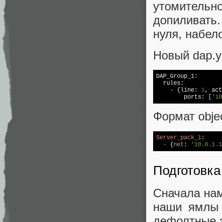
утомитель
допиливать.
нуля, набело
Новый dap.y
DAP_Group_1:

  rules:

    - {line: 
1
, act
    	ports: [
'10
Формат objec
Server_pack_1
:

-
 {
net
: 
'10.0.1.1
Подготовка
Сначала нам
наши ямлы 
дефолтные з