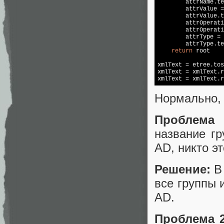
        attrName.te
        attrValue =
        attrValue.t
        attrOperati
        attrOperati
        attrType = 
        attrType.te
return
 root

xmlText = etree.tos
xmlText = xmlText.r
xmlText = xmlText.r
Нормально, 
Проблема 
название гр
AD, никто эт
Решение:
В 
все группы 
AD.
Проблема 2