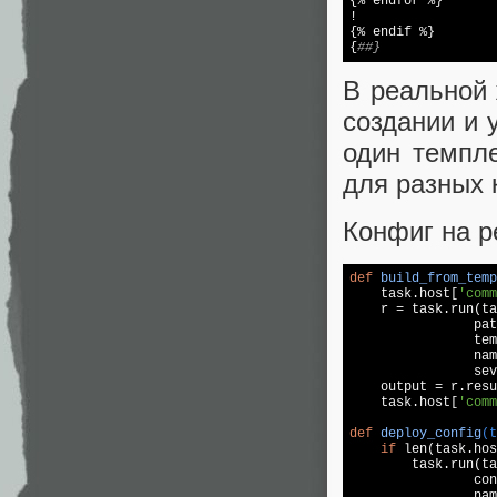
{% endfor %}

!

{% endif %}

{
##}
В реальной 
создании и 
один темпле
для разных 
Конфиг на р
def
build_from_temp

    task.host[
'comm
    r = task.run(ta
                pat
                tem
                nam
                sev
    output = r.resu
    task.host[
'comm
def
deploy_config
(t
if
 len(task.hos
        task.run(ta
                con
                nam