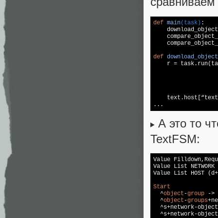
сравниваем 
def
main
(task)
:

    download_object
    compare_object_
    compare_object_
def
download_objec

    r = task.run(t
                   
                   
                   
                   
    text.host[“text
...
А это то ч
TextFSM:
Value Filldown,Requ
Value List NETWORK 
Value List HOST (d+
Start

  ^
object
-
group
 -> 
  ^
object
-
groups
+ne
  ^s+network-object
  ^s+network-object