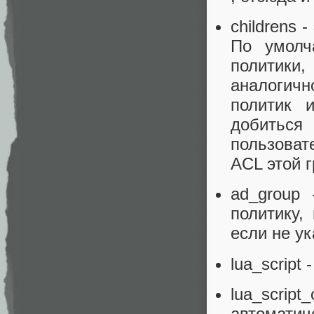
childrens 
По умолч
политики
аналогич
политик 
добитьс
пользовате
ACL этой г
ad_group
политику,
если не ук
lua_script
lua_scrip
автоматиче