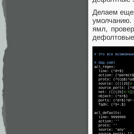
Делаем еще 
умолчанию.
ямл, провер
дефолтовые 
# Это все возможные
# dap.yaml

acl_regex:

  line: (^d+$)

  action: (^permit$
  proto: (^tcp$|^ud
  source: ((((25[
0-
  source_ports: (^d
  net: ((((25[
0-5
]|
  object: (^S+$)

  ports: (^d+$|^d+-
  fqdn: (^S+.$)

acl_defaults:

  line: 9999999

  action: ''

  proto: ''

  source: 'any'

  source_ports: []
