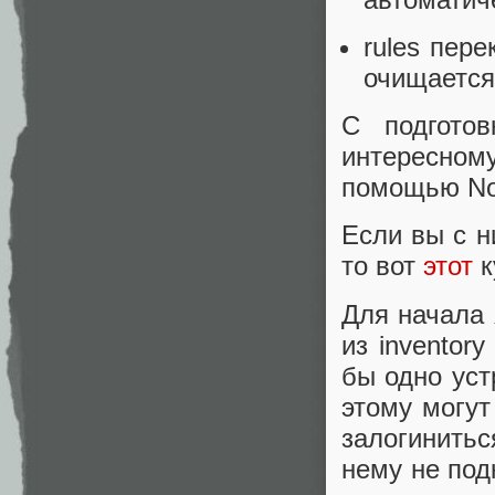
rules пер
очищается,
С подгото
интересному
помощью Nor
Если вы с н
то вот
этот
к
Для начала 
из inventor
бы одно уст
этому могут
залогинитьс
нему не под