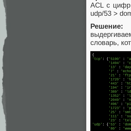
ACL с цифр 
udp/53 > dom
Решение:
С
выдергивае
словарь, ко
'tcp'
: {
'5190'
 : 
'a
'1494'
 : 
'c
'13'
 : 
'day
'7'
 : 
'echo
'21'
 : 
'ftp
'1720'
 : 
'h
'443'
 : 
'ht
'194'
 : 
'ir
'389'
 : 
'ld
'1352'
 : 
'l
'2049'
 : 
'n
'496'
 : 
'pi
'1723'
 : 
'p
'25'
 : 
'smt
'111'
 : 
'su
'23'
 : 
'tel
'udp'
: {
'53'
 : 
'dom
'80'
 : 
'www