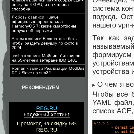
Алексей
к записи
Как я собрал LLM-
печку на 4 GPU, и на что она
система кон
способна
подход. Ост
Любовь
к записи
Huawei
официально представила
нашего vpn-
HarmonyOS 7: какие смартфоны
получат её первыми
Так как за
Артем
к записи
Бесплатные боты,
чтобы раздеть девушку по фото в
называемы
2024
формируем 
sasha
к записи
Майнинг биткоинов
на 55-летнем ветеране IBM 1401
устройствам
Roman
к записи
Реализация ModBus
устройства 
RTU Slave на stm32
О чем я в
РЕКОМЕНДУЕМ
Чтобы всё 
YAML файл,
REG.RU
список ACE,
надежный хостинг
Промокод на скидку 5%
Group_1
:

-
permit
ip
REG.RU
-
permit
tc