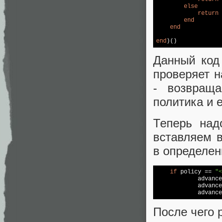
else
return
end
end
end
)()
Данный код
проверяет н
- возвраща
политика и 
Теперь над
вставляем 
в определен
if
 policy == 
"<
            advance
            advance
            advance
После чего 