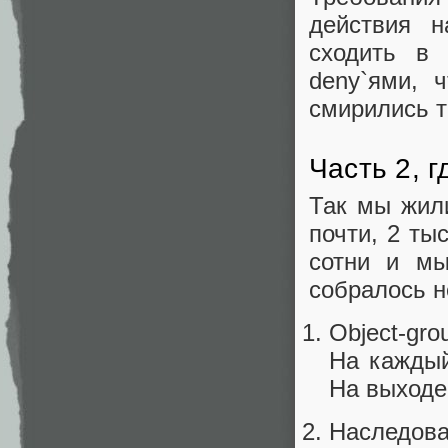
действия н
сходить в 
deny`ями, 
смирились т
Часть 2, 
Так мы жили
почти, 2 ты
сотни и мы
собралось н
Object-gr
На каждый
На выходе 
Наследова