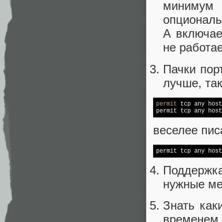
минимум 
опциональ
А включае
не работае
Пачки пор
лучше, так
permit
 tcp any host
permit tcp any host
веселее пис
permit tcp any host
Поддержка
нужные ме
Знать как
временем