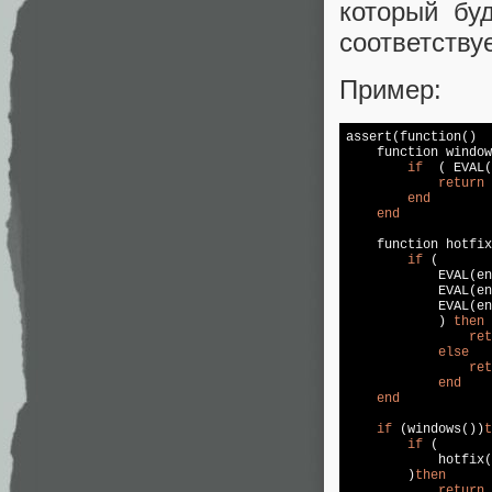
который бу
соответствуе
Пример:
assert(function()

    function window
if
  ( EVAL(
return
end
end
    function hotfix
if
 (

            EVAL(en
            EVAL(en
            EVAL(en
            ) 
then
ret
else
ret
end
end
if
 (windows())
t
if
 (

            hotfix(
        )
then
return