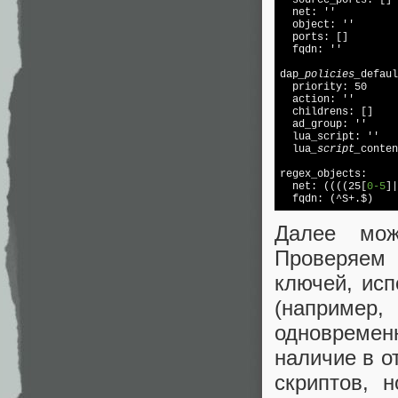
  net: ''

  object: ''

  ports: []

  fqdn: ''

dap
_policies_
defaul
  priority: 50

  action: ''

  childrens: []

  ad_group: ''

  lua_script: ''

  lua
_script_
conten
regex_objects:

  net: ((((25[
0-5
]|
  fqdn: (^S+.$)
Далее мож
Проверяем 
ключей, ис
(например
одновременн
наличие в о
скриптов, 