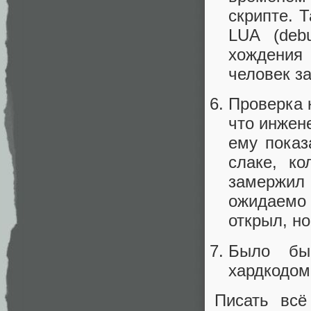
скрипте. 
LUA (debu
хождения 
человек з
Проверка к
что инжен
ему показ
слаке, ко
замержил 
ожидаемо 
открыл, но
Было бы 
хардкодом,
Писать всё