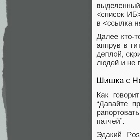
выделенный
<список ИБ
в <ссылка н
Далее кто-т
аппрув в ги
деплой, скр
людей и не 
Шишка с H
Как говори
“Давайте п
рапортоват
патчей”.
Эдакий Pos