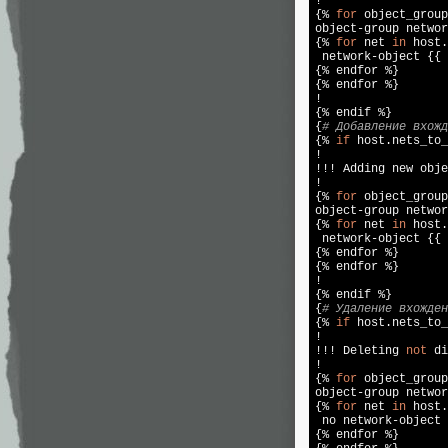
!

{% 
for
 object_group
object-group networ
{% 
for
 net 
in
 host.
 network-object {{ 
{% endfor %}

{% endfor %}

!

{% endif %}

{
# Добавление вхожд
{% 
if
 host.nets_to_
!

!!! Adding new obje
!

{% 
for
 object_group
object-group networ
{% 
for
 net 
in
 host.
 network-object {{ 
{% endfor %}

{% endfor %}

!

{% endif %}

{
# Удаление вхожден
{% 
if
 host.nets_to_
!

!!! Deleting 
not
 di
!

{% 
for
 object_group
object-group networ
{% 
for
 net 
in
 host.
 no network-object 
{% endfor %}
