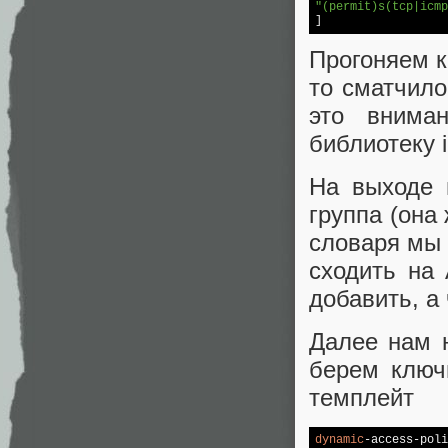
"(permit)s(tcp|icmp
]
Прогоняем к
то сматчило
это вниман
библиотеку i
На выходе 
группа (она
словаря мы
сходить на 
добавить, а 
Далее нам 
берем ключ
темплейт
dynamic
-access-poli