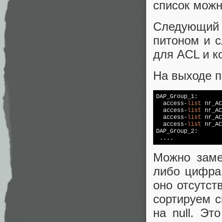
список можн
Следующий ш
питоном и 
для ACL и к
На выходе п
DAP_Group_1:

  access-
list
 nr_AC
  access-
list
 nr_AC
  access-
list
 nr_AC
  access-
list
 nr_AC
DAP_Group_2:

 ....
Можно заме
либо цифра,
оно отсутст
сортируем с
на null. Э