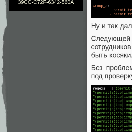
39CC-C72F-6342-560A
Group_2
:

-
permit
tc
-
permit
tc
Ну и так дал
Следующей
сотруднико
быть косяки
Без проблем
под проверк
regexs = [
"(permit)
"(permit)s(tcp|icmp
"(permit)s(tcp|icmp
"(permit)s(tcp|icmp
"(permit)s(tcp|icmp
"(permit)s(tcp|icmp
"(permit)s(tcp|icmp
"(permit)s(tcp|icmp
"(permit)s(tcp|icmp
"(permit)s(tcp|icmp
"(permit)s(tcp|icmp