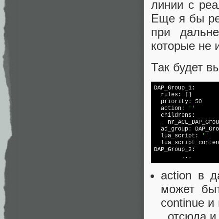
линии с реа
Еще я бы р
при дальне
которые не 
Так будет в
DAP_Group_1:

  rules: []

  priority: 50

  action: 
''
  childrens:

  - nr_ACL_DAP_Grou
  ad_group: DAP_Gro
  lua_script: 
''
  lua_script_conten
DAP_Group_2:

	...
action в 
может быт
continue и
, отсюда и