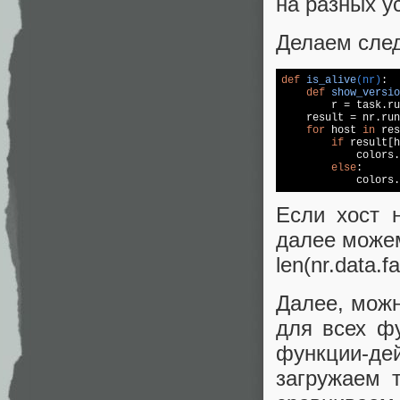
на разных у
Делаем сле
def
is_alive
(nr)
:
def
show_versio
        r = task.ru
    result = nr.run
for
 host 
in
 res
if
 result[h
            colors.
else
:

            colors.
Если хост н
далее можем
len(nr.data.
Далее, можн
для всех ф
функции-де
загружаем 