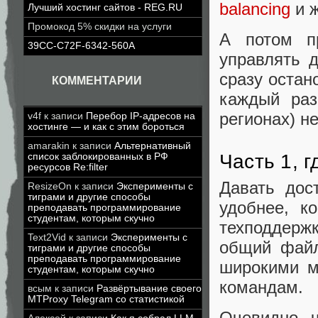
balancing
и
ж
Лучший хостинг сайтов - REG.RU
Промокод 5% скидки на услуги
А потом п
39CC-C72F-6342-560A
управлять 
сразу остан
КОММЕНТАРИИ
каждый раз
регионах) н
v4f
к записи
Перебор IP-адресов на
хостинге — и как с этим бороться
amarakin
к записи
Альтернативный
Часть 1, 
список заблокированных в РФ
ресурсов Re:filter
Давать дос
ResizeOn
к записи
Эксперименты с
тиграми и другие способы
удобнее, к
преподавать программирование
студентам, которым скучно
техподдерж
Text2Vid
к записи
Эксперименты с
общий файл
тиграми и другие способы
преподавать программирование
широкими м
студентам, которым скучно
командам.
всым
к записи
Развёртывание своего
MTProxy Telegram со статистикой
Очевидно, ч