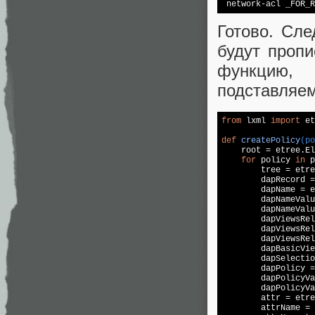
 network-acl _FOR_R
Готово. Сле
будут проп
функцию,
подставляем
from
 lxml 
import
 et
def
createPolicy
(po

    root = etree.E
for
 policy 
in
 p
        tree = etre
        dapRecord =
        dapName = e
        dapNameValu
        dapNameValu
        dapViewsRel
        dapViewsRel
        dapViewsRel
        dapBasicVie
        dapSelectio
        dapPolicy =
        dapPolicyVa
        dapPolicyVa
        attr = etre
        attrName = 