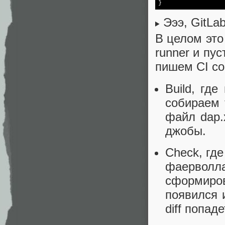
}
Эээ, GitLa
В целом это
runner и пус
пишем CI со
Build, гд
собираем 
файл dap.
джобы.
Check, гд
фаерволл
сформиро
появился 
diff попад