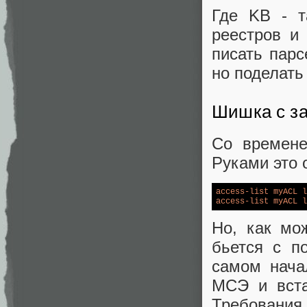
Где KB - т
реестров и
писать парс
но поделать
Шишка с з
Со времене
Руками это 
access-list
myACL
l
access-list
myACL
l
Но, как мо
бьется с п
самом нача
МСЭ и вста
Требования