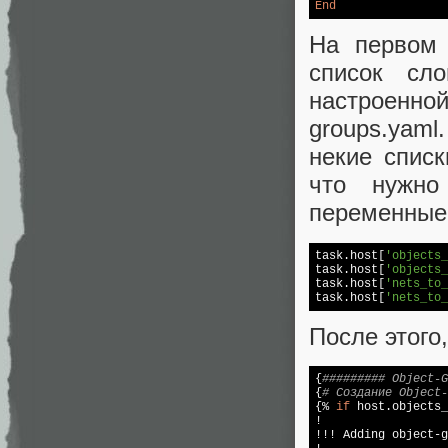
End
На первом 
список сл
настроенной
groups.yam
некие списк
что нужно
переменные
task.host[
'objects_
task.host[
'objects_
task.host[
'nets_to_
task.host[
'nets_to_
После этого
{
######### Object-G
{
# Создание Object-
{% 
if
 host.objects_
!

!!! Adding object-g