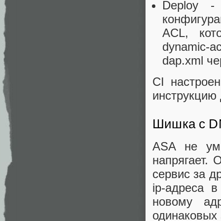
Deploy -
конфигур
ACL, кот
dynamic-a
dap.xml че
CI настрое
инструкцию 
Шишка с 
ASA не ум
напрягает. 
сервис за др
ip-адреса 
новому ад
одинаковых 