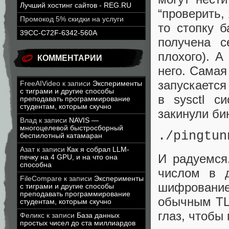
Лучший хостинг сайтов - REG.RU
“проверить,
Промокод 5% скидки на услуги
то стопку б
39CC-C72F-6342-560A
получена с
плохого). А
КОММЕНТАРИИ
него. Самая
запускается
FreeAIVideo
к записи
Эксперименты
с тиграми и другие способы
в sysctl с
преподавать программирование
студентам, которым скучно
закинули би
Влад
к записи
NAVIS —
многоцелевой быстросборный
./pingtun
беспилотный катамаран
Азат
к записи
Как я собрал LLM-
И радуемся
печку на 4 GPU, и на что она
способна
числом в д
FileCompare
к записи
Эксперименты
шифрование
с тиграми и другие способы
преподавать программирование
обычным TL
студентам, которым скучно
глаз, чтобы
Феликс
к записи
База данных
простых чисел до ста миллиардов