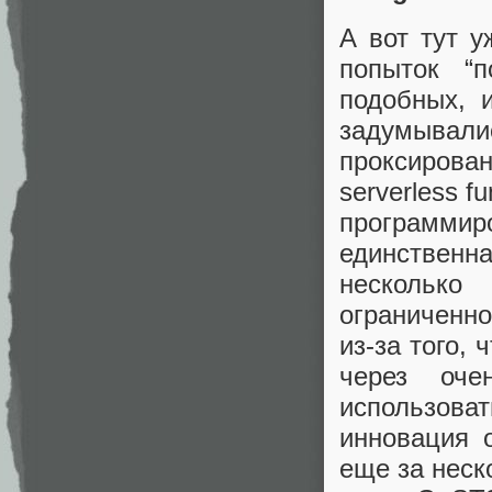
А вот тут у
попыток “
подобных, 
задумывали
проксирова
serverless f
программи
единственна
нескольк
ограниченно
из-за того,
через оче
использова
инновация 
еще за неск