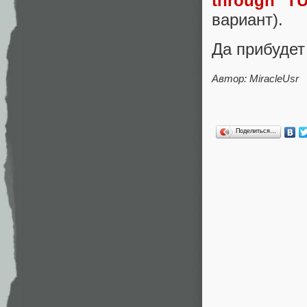
through T
вариант).
Да прибудет
Автор:
MiracleUsr
Поделиться…