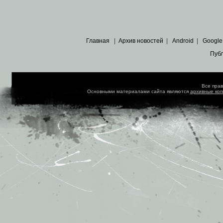
Главная
|
Архив новостей
|
Android
|
Google
Пуб
Все пра
Основными материалами сайта являются
архивные ко