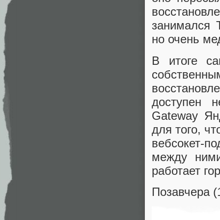
восстанов
занимался 
но очень ме
В итоге с
собствен
восстановл
доступен н
Gateway Ян
для того, чт
вебсокет-по
между ними
работает го
Позавчера (