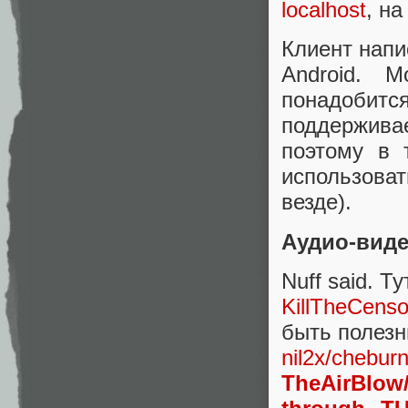
localhost
, н
Клиент напи
Android. 
понадобитс
поддерживае
поэтому в 
использова
везде).
Аудио-виде
Nuff said. Т
KillTheCenso
быть полезн
nil2x/chebu
TheAirBlow