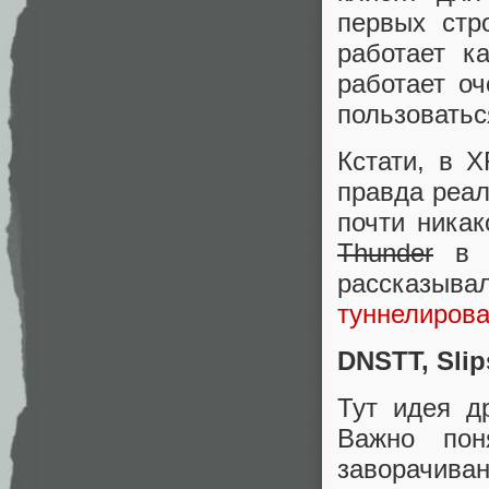
первых стр
работает к
работает о
пользоватьс
Кстати, в 
правда реал
почти никак
Thunder
в G
рассказывал
туннелирова
DNSTT, Sli
Тут идея д
Важно пон
заворачива