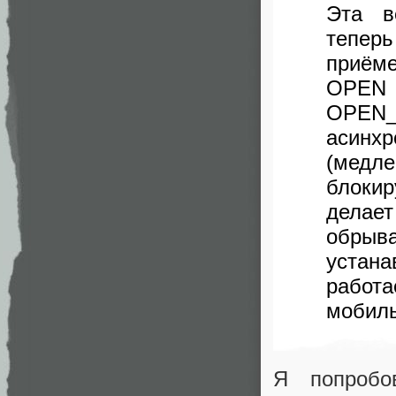
Эта в
тепер
приём
OPEN 
OPEN_
асинх
(медл
блокир
делает
обрыв
устан
работ
мобиль
Я попробо