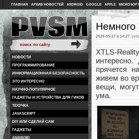
ГЛАВНАЯ
АРХИВ НОВОСТЕЙ
ANDROID
GOOGLE
APPLE
MICROSOF
Немного 
2026-05-17
в 14:27
, руб
XTLS-Realit
НОВОСТИ
интересно.
ПРОГРАММИРОВАНИЕ
прячется н
ИНФОРМАЦИОННАЯ БЕЗОПАСНОСТЬ
живем во вр
ЭТО ИНТЕРЕСНО
вещи, могу
НАУЧНО-ПОПУЛЯРНОЕ
ума.
ГАДЖЕТЫ И УСТРОЙСТВА ДЛЯ ГИКОВ
ТЕКУЧКА
JAVASCRIPT
DIY ИЛИ СДЕЛАЙ САМ
ГАДЖЕТЫ
ANDROID