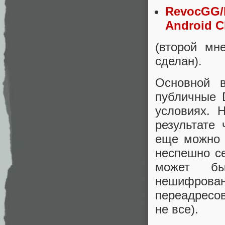
RevocGG
Android C
(второй мн
сделан).
Основной в
публичные 
условиях. Н
результате 
еще можно б
неспешно с
может бы
нешифро
переадресов
не все).