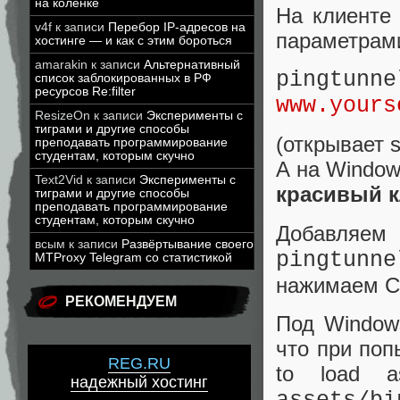
на коленке
На клиенте 
v4f
к записи
Перебор IP-адресов на
параметрам
хостинге — и как с этим бороться
amarakin
к записи
Альтернативный
pingtu
список заблокированных в РФ
ресурсов Re:filter
www.yours
ResizeOn
к записи
Эксперименты с
тиграми и другие способы
(открывает s
преподавать программирование
студентам, которым скучно
А на Windows
Text2Vid
к записи
Эксперименты с
красивый 
тиграми и другие способы
преподавать программирование
студентам, которым скучно
Добавляе
всым
к записи
Развёртывание своего
pingtunne
MTProxy Telegram со статистикой
нажимаем Co
РЕКОМЕНДУЕМ
Под Windows
что при поп
REG.RU
to load a
надежный хостинг