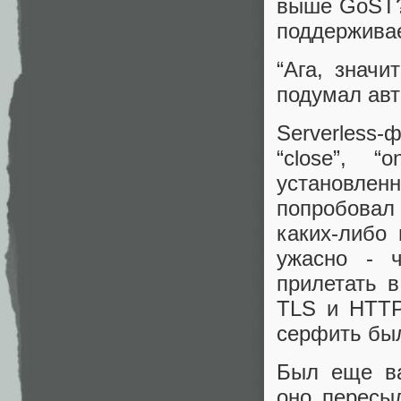
выше GoST?)
поддерживае
“Ага, значи
подумал ав
Serverless
“close”, 
установлен
попробовал
каких-либо
ужасно - 
прилетать 
TLS и HTTP
серфить был
Был еще ва
оно пересы