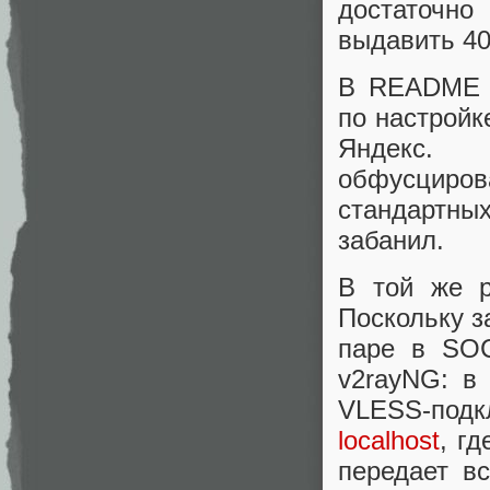
достаточн
выдавить 40
В README е
по настройк
Яндекс.
обфусциров
стандартны
забанил.
В той же р
Поскольку з
паре в SOC
v2rayNG: в
VLESS-подк
localhost
, г
передает в