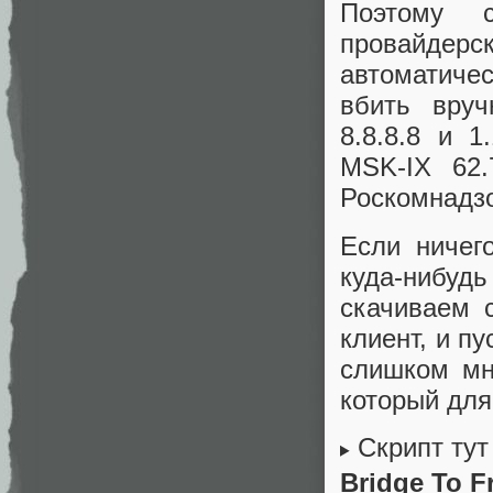
Поэтому с
провайдерс
автоматичес
вбить вруч
8.8.8.8 и 1
MSK-IX 62.
Роскомнадзо
Если ничег
куда-нибу
скачиваем 
клиент, и п
слишком мно
который для
Скрипт тут
Bridge To 