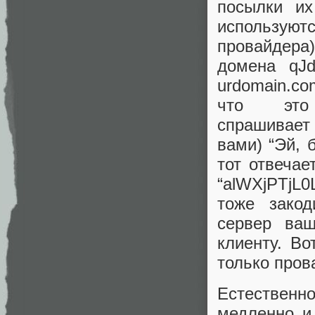
посылки их
используют
провайдер
домена qJd
urdomain.c
что эт
спрашивает
вами) “Эй, 
тот отвечае
“alWXjPTj
тоже зако
сервер ваш
клиенту. Во
только пров
Естественн
медленно и