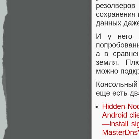
резолверо
сохранения 
данных даже
И у него 
попробованн
а в сравне
земля. Плю
можно подкр
Консольный 
еще есть дв
Hidden-No
Android cl
—install s
MasterDnsV