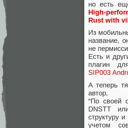
но есть ещ
High-perfo
Rust with v
Из мобильн
название, о
не пермисси
Есть и друг
плагин дл
SIP003 Andro
А теперь т
автор,
“По своей 
DNSTT или
структуру и
учетом со