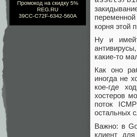
assets/bi
Промокод на скидку 5%
закидыван
REG.RU
39CC-C72F-6342-560A
переменно
корня этой п
Ну и имейт
антивирусы,
какие-то ма
Как оно ра
иногда не х
кое-где хо
хостеров мо
поток ICMP
остальных с
Важно: в Go
клиент для