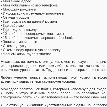
• Мой e-mail адрес
• Мой мобильный номер телефона
• Мою дату рождения
• Информацию о семейном положении
• Откуда я родом
• Где проживаю на данный момент
• Где работаю
• Где я ходил в школу
• 10 наиболее посещаемых мною мест
• 15 наиболее искомых запросов в facebook
• Записи в моей ленте
• С кем я дружу
• С кем я веду приватную переписку
• Членом каких групп я являюсь
Некоторые, возможно, столкнулись с чем-то похуже — наприм
их вероисповедании или чем-либо столь же личном; вс
различного уровня атакам. Трудно оценить потери, количествен
Любая учетная запись, использующая мой номер телефон
аутентификации, теперь скомпрометирована.
Мой адрес электронной почты, который я использую для входа 
Я могу быстро изменить любой пароль, но переключение
электронной почты или местоположения — это более сложный 
Я не отношусь к излишне чувствительным людям, но на faceboo