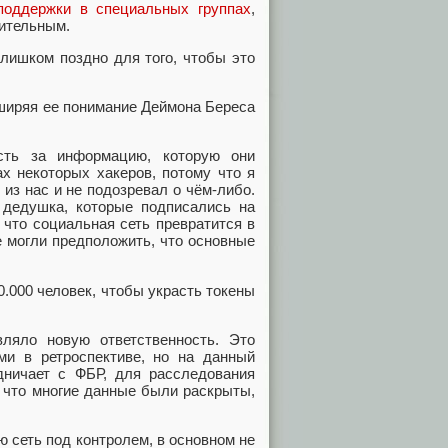
поддержки в специальных группах
,
ительным.
слишком поздно для того, чтобы это
сширяя ее понимание Деймона Береса
ость за информацию, которую они
х некоторых хакеров, потому что я
 из нас и не подозревал о чём-либо.
и дедушка, которые подписались на
 что социальная сеть превратится в
 могли предположить, что основные
.000 человек, чтобы украсть токены
ляло новую ответственность. Это
ми в ретроспективе, но на данный
удничает с ФБР, для расследования
, что многие данные были раскрыты,
 сеть под контролем, в основном не