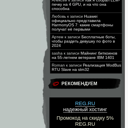
Алексей
к записи
Как я собрал LLM-
печку на 4 GPU, и на что она
способна
Любовь
к записи
Huawei
официально представила
HarmonyOS 7: какие смартфоны
получат её первыми
Артем
к записи
Бесплатные боты,
чтобы раздеть девушку по фото в
2024
sasha
к записи
Майнинг биткоинов
на 55-летнем ветеране IBM 1401
Roman
к записи
Реализация ModBus
RTU Slave на stm32
РЕКОМЕНДУЕМ
REG.RU
надежный хостинг
Промокод на скидку 5%
REG.RU