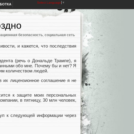
Select Language
▼
АБОТКА
оздно
ационная безопасность
,
социальная сеть
вости, и кажется, что последствия
идента (речь о Дональде Трампе), я
нными обо мне. Почему бы и нет? Я
им количеством людей.
яв их лицензионное соглашение я не
сится к защите моих персональных
мпании, в пятницу, 30 млн человек,
ступ к следующей информации через