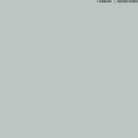
Главная
|
Архив ново
Основными материалами 