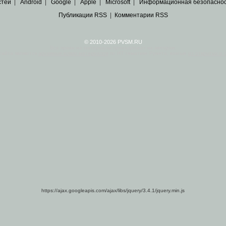
стей
|
Android
|
Google
|
Apple
|
Microsoft
|
Информационная безопасно
Публикации RSS
|
Комментарии RSS
© 2010-2026 PVSM.RU
Все права на материалы принадлежат их авторам.
сайта являются
архивные копии материалов
по ИТ тематике Рунета, взятые
из открытых и 
https://ajax.googleapis.com/ajax/libs/jquery/3.4.1/jquery.min.js