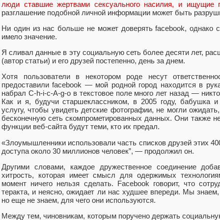
люди ставшие жертвами сексуального насилия, и ищущие 
разглашение подобной личной информации может быть разруш
Ни один из нас больше не может доверять facebook, однако 
имело значение.
Я сливал данные в эту социальную сеть более десяти лет, ра
(автор статьи) и его друзей постепенно, день за днем.
Хотя пользователи в некотором роде несут ответственн
предоставили facebook — мой родной город находится в рука
набрал C-h-i-c-A-g-o в текстовое поле много лет назад — никто
Как и я, будучи старшеклассником, в 2005 году, бабушка 
услугу, чтобы увидеть детские фотографии, не могли ожидать,
бесконечную сеть скомпрометированных данных. Они также не
функции веб-сайта будут теми, кто их предал.
«Злоумышленники использовали часть списков друзей этих 400
доступа около 30 миллионов человек”, — продолжил он.
Другими словами, каждое дружественное соединение добав
хитрость, которая имеет смысл для одержимых технология
момент ничего нельзя сделать. Facebook говорит, что сотр
теракта, и неясно, ожидает ли нас худшее впереди. Мы знаем
но еще не знаем, для чего они используются.
Между тем, чиновникам, которым поручено держать социальную