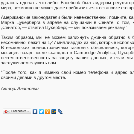
удалось сделать что-либо. Facebook был лидером регулятор
мира, возможно не может даже приблизиться к остановке его п
Американские законодатели были невежественны: помните, к
Марка Цукерберга в апреле на слушании в Сенате, о том, 
„Сенатор, — ответил Цукерберг, — мы показываем рекламу.”
Таким образом, мы не можем запихнуть джинна обратно в б
несомненно, лежит на 1,47 миллиардах из нас, которые исполь
В нескольких полностраничных газетных объявлениях, котор
месяцев назад после скандала в Cambridge Analytica, Цукер
несем ответственность за защиту ваших данных, и если мы
заслуживаем служить вам.
“После того, как я изменю свой номер телефона и адрес э
своими делами в другом месте.
Автор: Анатолий
Поделиться…