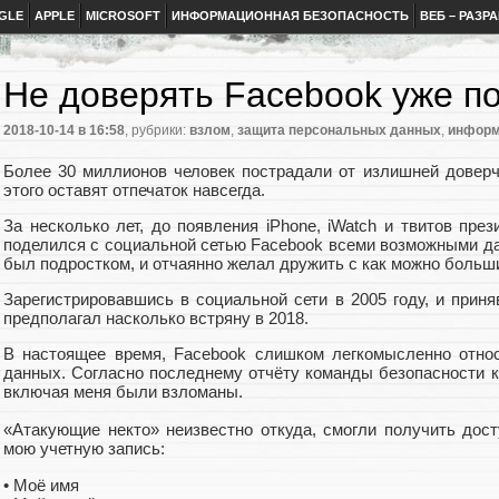
GLE
APPLE
MICROSOFT
ИНФОРМАЦИОННАЯ БЕЗОПАСНОСТЬ
ВЕБ – РАЗР
Не доверять Facebook уже п
2018-10-14
в 16:58
, рубрики:
взлом
,
защита персональных данных
,
информ
Более 30 миллионов человек пострадали от излишней доверчи
этого оставят отпечаток навсегда.
За несколько лет, до появления iPhone, iWatch и твитов през
поделился с социальной сетью Facebook всеми возможными да
был подростком, и отчаянно желал дружить с как можно больш
Зарегистрировавшись в социальной сети в 2005 году, и прин
предполагал насколько встряну в 2018.
В настоящее время, Facebook слишком легкомысленно отно
данных. Согласно последнему отчёту команды безопасности ко
включая меня были взломаны.
«Атакующие некто» неизвестно откуда, смогли получить до
мою учетную запись:
• Моё имя