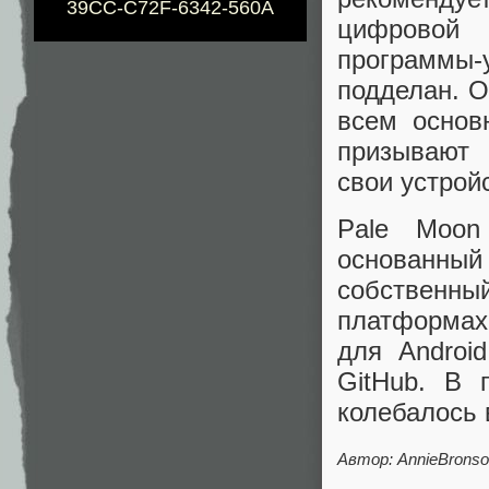
39CC-C72F-6342-560A
цифровой
программы-
подделан. О
всем основ
призывают 
свои устрой
Pale Moon
основанны
собственн
платформах 
для Androi
GitHub. В 
колебалось 
Автор: AnnieBrons