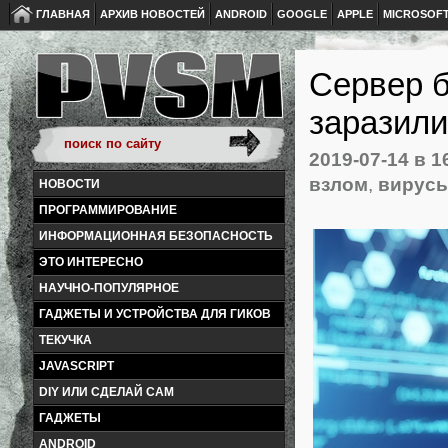
ГЛАВНАЯ
АРХИВ НОВОСТЕЙ
ANDROID
GOOGLE
APPLE
MICROSOF
Сервер б
заразили
2019-07-14
в 1
взлом
,
вирус
НОВОСТИ
ПРОГРАММИРОВАНИЕ
ИНФОРМАЦИОННАЯ БЕЗОПАСНОСТЬ
ЭТО ИНТЕРЕСНО
НАУЧНО-ПОПУЛЯРНОЕ
ГАДЖЕТЫ И УСТРОЙСТВА ДЛЯ ГИКОВ
ТЕКУЧКА
JAVASCRIPT
DIY ИЛИ СДЕЛАЙ САМ
ГАДЖЕТЫ
ANDROID