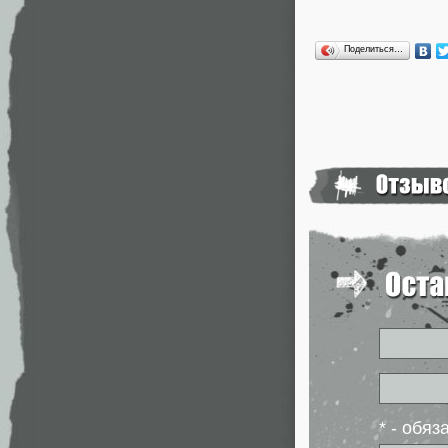
Поделиться…
* - обя