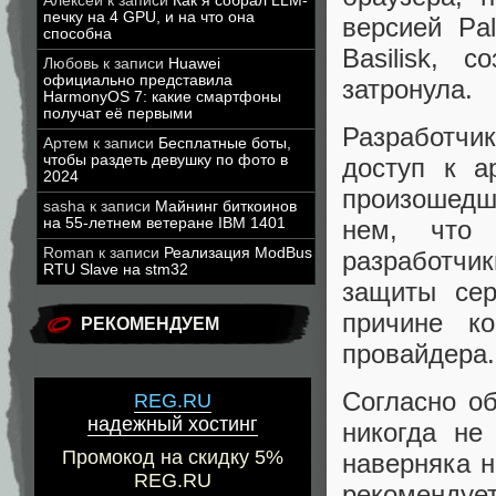
Алексей
к записи
Как я собрал LLM-
печку на 4 GPU, и на что она
версией Pa
способна
Basilisk, 
Любовь
к записи
Huawei
официально представила
затронула.
HarmonyOS 7: какие смартфоны
получат её первыми
Разработчи
Артем
к записи
Бесплатные боты,
чтобы раздеть девушку по фото в
доступ к а
2024
произошедш
sasha
к записи
Майнинг биткоинов
нем, что 
на 55-летнем ветеране IBM 1401
Roman
к записи
Реализация ModBus
разработчи
RTU Slave на stm32
защиты се
причине к
РЕКОМЕНДУЕМ
провайдера.
Согласно об
REG.RU
надежный хостинг
никогда не 
Промокод на скидку 5%
наверняка н
REG.RU
рекоменду