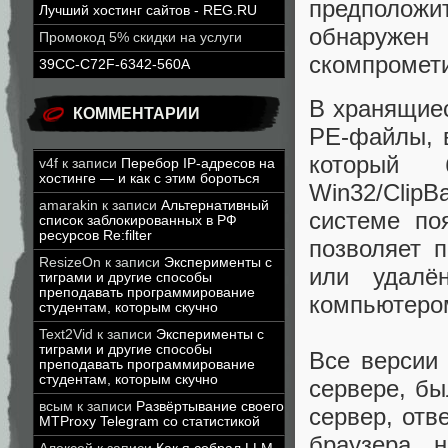
предполож
Лучший хостинг сайтов - REG.RU
обнаруже
Промокод 5% скидки на услуги
скомпромет
39CC-C72F-6342-560A
В хранящиес
КОММЕНТАРИИ
PE-файлы, 
который
v4f
к записи
Перебор IP-адресов на
хостинге — и как с этим бороться
Win32/ClipB
amarakin
к записи
Альтернативный
системе по
список заблокированных в РФ
ресурсов Re:filter
позволяет 
ResizeOn
к записи
Эксперименты с
или удалё
тиграми и другие способы
преподавать программирование
компьютеро
студентам, которым скучно
Text2Vid
к записи
Эксперименты с
тиграми и другие способы
Все версии
преподавать программирование
студентам, которым скучно
сервере, бы
всым
к записи
Развёртывание своего
сервер, отв
MTProxy Telegram со статистикой
браузера, 