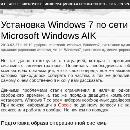
GLE
APPLE
MICROSOFT
ИНФОРМАЦИОННАЯ БЕЗОПАСНОСТЬ
ВЕБ – РАЗР
Установка Windows 7 по сет
Microsoft Windows AIK
2013-02-27
в 19:19
, рубрики:
microsoft
,
windows
,
Windows7
,
системное адми
администрирование windows
, метки:
Windows7
,
системное администриров
Не так давно столкнулся с ситуацией, которая в принци
системных администраторов. Появилась необходимость о
компьютерах организации, что в свою очередь все же вызва
которых приходилось собирать по частям, а так же допили
самому о чем собственно я и хочу вам рассказать.
Данными проблемами стали ограничения в наличии одно
свободного времени, а так же порядка двадцати компьют
установить Windows 7 со всем набором необходимых драйверов
При поиске информации в
Google
по данному вопросу не на
косяков или работало вообще. Но начнем по порядку.
Подготовка образа операционной системы