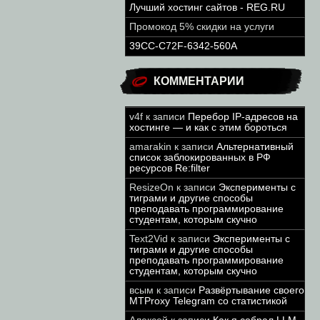
Лучший хостинг сайтов - REG.RU
Промокод 5% скидки на услуги
39CC-C72F-6342-560A
КОММЕНТАРИИ
v4f
к записи
Перебор IP-адресов на
хостинге — и как с этим бороться
amarakin
к записи
Альтернативный
список заблокированных в РФ
ресурсов Re:filter
ResizeOn
к записи
Эксперименты с
тиграми и другие способы
преподавать программирование
студентам, которым скучно
Text2Vid
к записи
Эксперименты с
тиграми и другие способы
преподавать программирование
студентам, которым скучно
всым
к записи
Развёртывание своего
MTProxy Telegram со статистикой