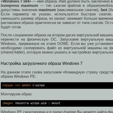
«Windows 7 x64»
— имя образа. Имя должно быть заключено в
/compress maximum
— тип сжатия файлов в образе(необяз
допустимы значения
maximum
(максимальное сжатие),
fast
(б
Если параметр не указан, используется быстрое сжатие
уменьшить размер образа, но захват занимает больше времени
распаковки образа практически не зависит от типа сжатия. Ост
будет готов.
После сохранения образа на втором диске виртуальной машин
перенести на физическую ОС. Запускаем виртуальную маш
Windows, прерванную на этапе OOBE. Если вы уже установили V
необходимо скопировать файл из виртуальной машины на ф
(shared folder), которую можно указать в настройках виртуальн
Настройка загрузочного образа Windows 7
На данном этапе снова запускаем «Командную строку средст
образа Windows PE:
copype
.cmd
amd64
d
:winpe
Монтируем образ
imagex
 /mountrw winpe.wim 
1
Windows PE смонтирован и в папке d:winpe Вы можете найти фа