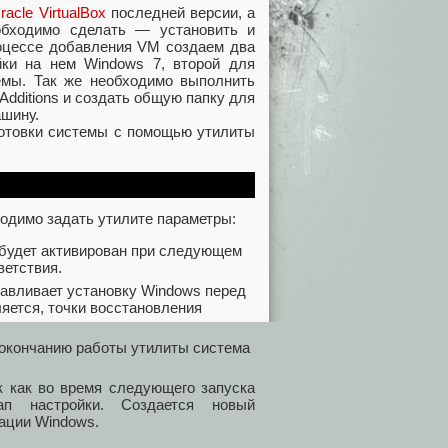
racle VirtualBox
последней версии, а
обходимо сделать — установить и
роцессе добавления VM создаем два
йки на нем Windows 7, второй для
емы. Так же необходимо выполнить
 Additions и создать общую папку для
ашину.
готовки системы с помощью утилиты
ходимо задать утилите параметры:
 будет активирован при следующем
ветствия.
тавливает установку Windows перед
яется, точки восстановления
окончанию работы утилиты система
к как во время следующего запуска
ап настройки. Создается новый
ации Windows.