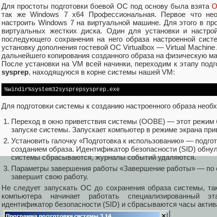
Для простоты подготовки боевой ОС под основу была взята
O
так же Windows 7 x64 Профессиональная. Первое что не
настроить Windows 7 на виртуальной машине. Для этого в п
виртуальных жестких диска. Один для установки и настро
последующего сохранения на него образа настроенной сист
установку дополнения гостевой ОС Virtualbox — Virtual Machine
дальнейшего копирования созданного образа на физическую м
После установки на VM всей начинки, переходим к этапу под
sysprep
, находящуюся в корне системы нашей VM:
%windir%system32sysprepsysprep.exe 
Для подготовки системы к созданию настроенного образа необ
Переход в окно приветствия системы (OOBE) — этот режим
запуске системы. Запускает компьютер в режиме экрана при
Установить галочку «Подготовка к использованию» — подго
созданием образа. Идентификатор безопасности (SID) обнул
системы сбрасываются, журналы событий удаляются.
Параметры завершения работы «Завершение работы» — по 
завершит свою работу.
Не следует запускать ОС до сохранения образа системы, та
компьютера начинает работать специализированный эт
идентификатор безопасности (SID) и сбрасываются часы актив