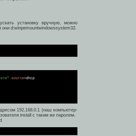
ускать установку вручную, можно
ся они d:winpemountwindowssystem32.
сети"
source
=dhcp

дресом 192.168.0.1 (наш компьютер-
ователя install c таким же паролем.
d