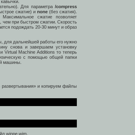
 кавычки.
ательно). Для параметра
/compress
ыстрое сжатие) и
none
(без сжатия).
. Максимальное сжатие позволяет
, чем при быстром сжатии. Скорость
ается подождать 20-30 минут и образ
ы, для дальнейшей работы его нужно
ину снова и завершаем установку
irtual Machine Additions то теперь
изическую с помощью общей папки
ой машины.
в развертывания» и копируем файлы
йл winpe.wim.