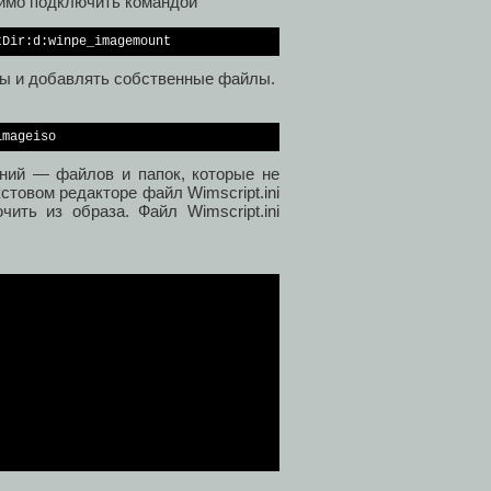
димо подключить командой
ты и добавлять собственные файлы.
ений — файлов и папок, которые не
товом редакторе файл Wimscript.ini
ить из образа. Файл Wimscript.ini