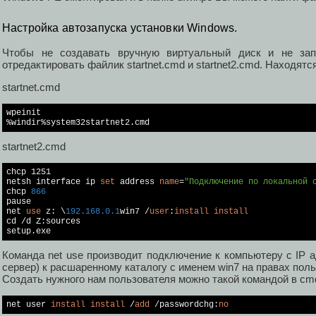
Настройка автозапуска установки Windows.
Чтобы не создавать вручную виртуальный диск и не зап
отредактировать файлик startnet.cmd и startnet2.cmd. Находят
startnet.cmd
wpeinit

startnet2.cmd
chcp 1251

netsh interface ip 
set
 address 
name
=
"Подключение по локальной 
chcp 
866
pause

net 
use
 z: \
192.168
.0
.1
win7 /
user
:
install
install
cd /d Z:sources

Команда net use производит подключение к компьютеру с IP а
сервер) к расшаренному каталогу c именем win7 на правах польз
Создать нужного нам пользователя можно такой командой в cm
net user 
install
install
 /
add
 /passwordchg:
no