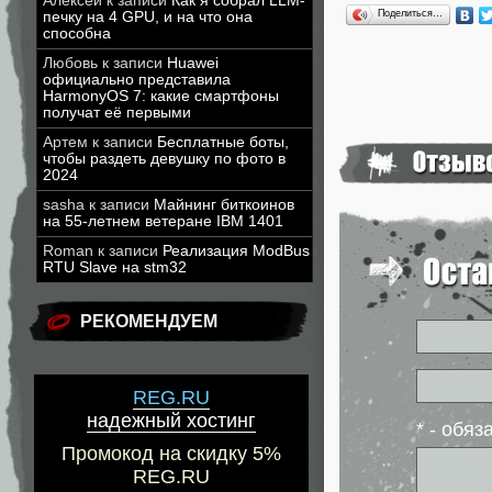
Алексей
к записи
Как я собрал LLM-
Поделиться…
печку на 4 GPU, и на что она
способна
Любовь
к записи
Huawei
официально представила
HarmonyOS 7: какие смартфоны
получат её первыми
Артем
к записи
Бесплатные боты,
чтобы раздеть девушку по фото в
2024
sasha
к записи
Майнинг биткоинов
на 55-летнем ветеране IBM 1401
Roman
к записи
Реализация ModBus
RTU Slave на stm32
РЕКОМЕНДУЕМ
REG.RU
надежный хостинг
* - обя
Промокод на скидку 5%
REG.RU