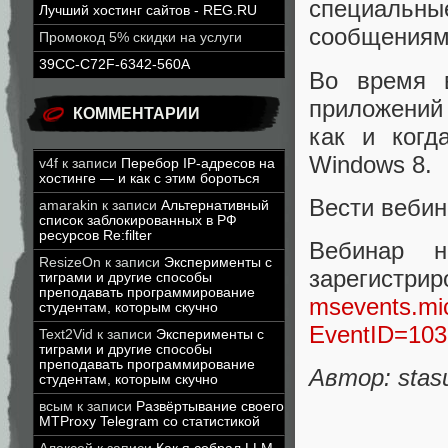
специаль
Лучший хостинг сайтов - REG.RU
сообщениям
Промокод 5% скидки на услуги
39CC-C72F-6342-560A
Во время 
приложений 
КОММЕНТАРИИ
как и когд
Windows 8.
v4f
к записи
Перебор IP-адресов на
хостинге — и как с этим бороться
Вести вебин
amarakin
к записи
Альтернативный
список заблокированных в РФ
ресурсов Re:filter
Вебинар 
ResizeOn
к записи
Эксперименты с
зареги
тиграми и другие способы
преподавать программирование
msevents.mic
студентам, которым скучно
EventID=103
Text2Vid
к записи
Эксперименты с
тиграми и другие способы
преподавать программирование
Автор: stas
студентам, которым скучно
всым
к записи
Развёртывание своего
MTProxy Telegram со статистикой