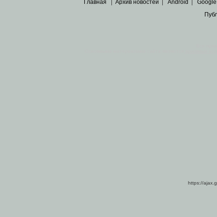
Главная
|
Архив новостей
|
Android
|
Google
Пуб
Все пра
Основными материалами сайта являются
архивные ко
https://ajax.