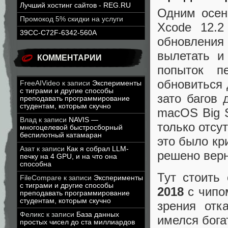
Лучший хостинг сайтов - REG.RU
Одним осен
Промокод 5% скидки на услуги
Xcode 12.
39CC-C72F-6342-560A
обновления
вылетать и
КОММЕНТАРИИ
попыток п
обновиться 
FreeAIVideo
к записи
Эксперименты
с тиграми и другие способы
зато багов 
преподавать программирование
студентам, которым скучно
macOS Big S
Влад
к записи
NAVIS —
только отсу
многоцелевой быстросборный
беспилотный катамаран
это было кр
Азат
к записи
Как я собрал LLM-
решено верн
печку на 4 GPU, и на что она
способна
Тут стоить 
FileCompare
к записи
Эксперименты
с тиграми и другие способы
2018
с чипо
преподавать программирование
студентам, которым скучно
зрения отка
Феликс
к записи
База данных
имелся бога
простых чисел до ста миллиардов