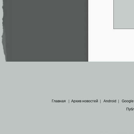
Главная
|
Архив новостей
|
Android
|
Google
Пуб
Все пра
Основными материалами сайта являются
архивные ко