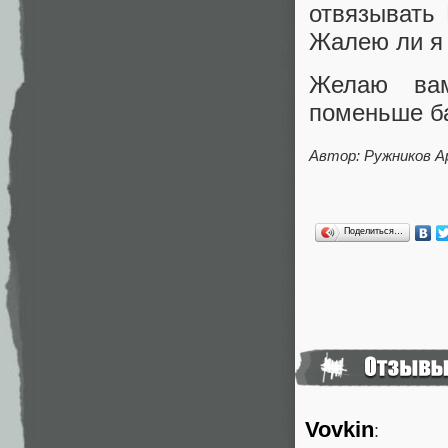
отвязывать 
Жалею ли я о
Желаю вам
поменьше ба
Автор: Ружников 
Поделиться…
Vovkin
: