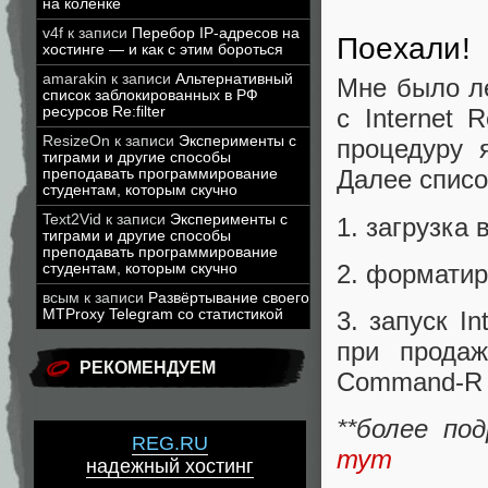
на коленке
v4f
к записи
Перебор IP-адресов на
Поехали!
хостинге — и как с этим бороться
amarakin
к записи
Альтернативный
Мне было л
список заблокированных в РФ
ресурсов Re:filter
с Internet 
ResizeOn
к записи
Эксперименты с
процедуру 
тиграми и другие способы
Далее списо
преподавать программирование
студентам, которым скучно
Text2Vid
к записи
Эксперименты с
1. загрузка 
тиграми и другие способы
преподавать программирование
2. форматир
студентам, которым скучно
всым
к записи
Развёртывание своего
MTProxy Telegram со статистикой
3. запуск I
при продаж
РЕКОМЕНДУЕМ
Command-R п
**более по
REG.RU
тут
надежный хостинг