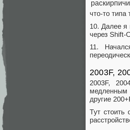
что-то типа 
10. Далее я
через Shift
11. Началс
переодическ
2003F, 20
2003F, 200
медленным и
другие 200+
Тут стоить 
расстройств