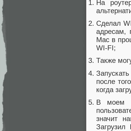
На роуте
альтернати
Сделал WI
адресам, 
Mac в про
WI-FI;
Также мог
Запускать
после тог
когда загр
В моем с
пользоват
значит на
Загрузил 