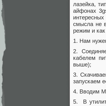
лазейка, ти
айфонах 3gs
интересных 
смысла не в
режим и как
1. Нам нуже
2. Соединя
кабелем пи
выше);
3. Скачивае
запускаем е
4. Вводим M
5. В утили