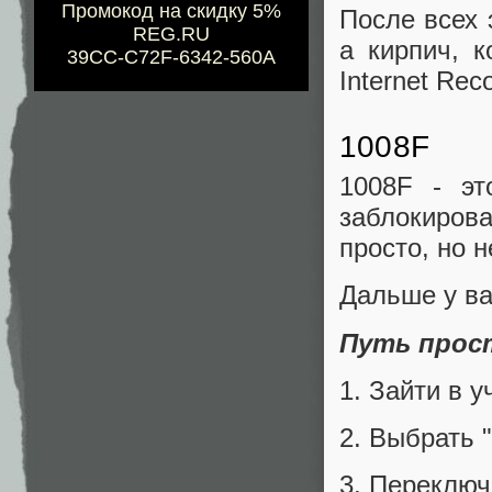
Промокод на скидку 5%
После всех 
REG.RU
а кирпич, 
39CC-C72F-6342-560A
Internet Rec
1008F
1008F - э
заблокирова
просто, но н
Дальше у ва
Путь прос
1. Зайти в 
2. Выбрать "
3. Переключ