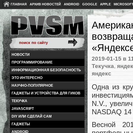
ГЛАВНАЯ
АРХИВ НОВОСТЕЙ
ANDROID
GOOGLE
APPLE
MICROSOF
Американ
возвращ
«Яндексе
НОВОСТИ
2019-01-15
в 1
ПРОГРАММИРОВАНИЕ
Текучка
,
янде
ИНФОРМАЦИОННАЯ БЕЗОПАСНОСТЬ
яндекс
ЭТО ИНТЕРЕСНО
Одна из кр
НАУЧНО-ПОПУЛЯРНОЕ
инвестиция
ГАДЖЕТЫ И УСТРОЙСТВА ДЛЯ ГИКОВ
ТЕКУЧКА
N.V., увели
JAVASCRIPT
NASDAQ 14 я
DIY ИЛИ СДЕЛАЙ САМ
Весной 20
ГАДЖЕТЫ
портфельны
ANDROID