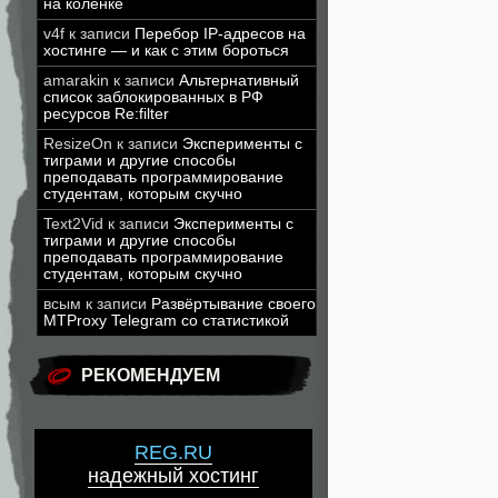
на коленке
v4f
к записи
Перебор IP-адресов на
хостинге — и как с этим бороться
amarakin
к записи
Альтернативный
список заблокированных в РФ
ресурсов Re:filter
ResizeOn
к записи
Эксперименты с
тиграми и другие способы
преподавать программирование
студентам, которым скучно
Text2Vid
к записи
Эксперименты с
тиграми и другие способы
преподавать программирование
студентам, которым скучно
всым
к записи
Развёртывание своего
MTProxy Telegram со статистикой
РЕКОМЕНДУЕМ
REG.RU
надежный хостинг