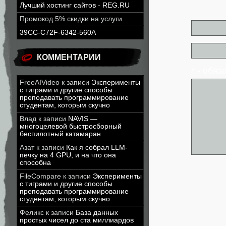
Лучший хостинг сайтов - REG.RU
Промокод 5% скидки на услуги
39CC-C72F-6342-560A
КОММЕНТАРИИ
* - обя
FreeAIVideo
к записи
Эксперименты
с тиграми и другие способы
преподавать программирование
студентам, которым скучно
Влад
к записи
NAVIS —
многоцелевой быстросборный
беспилотный катамаран
Азат
к записи
Как я собрал LLM-
печку на 4 GPU, и на что она
способна
FileCompare
к записи
Эксперименты
с тиграми и другие способы
преподавать программирование
студентам, которым скучно
Феликс
к записи
База данных
простых чисел до ста миллиардов