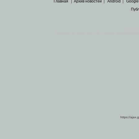
Главная
|
Архив новостей
|
Android
|
Google
Пуб
Все пра
Основными материалами сайта являются
архивные ко
https://ajax.