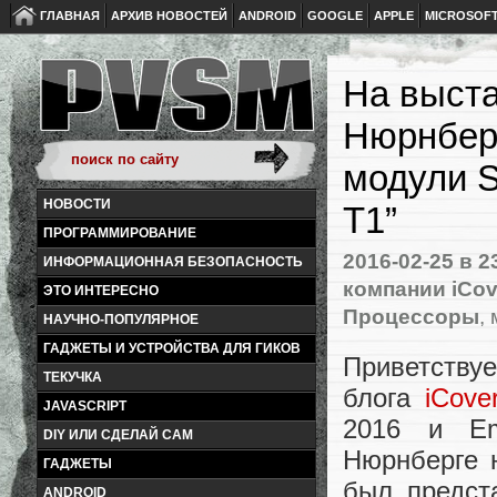
ГЛАВНАЯ
АРХИВ НОВОСТЕЙ
ANDROID
GOOGLE
APPLE
MICROSOF
На выста
Нюрнбер
модули S
НОВОСТИ
Т1”
ПРОГРАММИРОВАНИЕ
2016-02-25
в 2
ИНФОРМАЦИОННАЯ БЕЗОПАСНОСТЬ
компании iCov
ЭТО ИНТЕРЕСНО
Процессоры
,
НАУЧНО-ПОПУЛЯРНОЕ
ГАДЖЕТЫ И УСТРОЙСТВА ДЛЯ ГИКОВ
Приветству
ТЕКУЧКА
блога
iCove
JAVASCRIPT
2016 и Em
DIY ИЛИ СДЕЛАЙ САМ
Нюрнберге н
ГАДЖЕТЫ
был предст
ANDROID