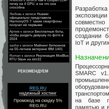
Алексей
к записи
Как я собрал LLM-
печку на 4 GPU, и на что она
Разработка
способна
экспозици
Любовь
к записи
Huawei
официально представила
совместн
HarmonyOS 7: какие смартфоны
получат её первыми
продемонс
Артем
к записи
Бесплатные боты,
создании б
чтобы раздеть девушку по фото в
2024
IoT и други
sasha
к записи
Майнинг биткоинов
на 55-летнем ветеране IBM 1401
Назначен
Roman
к записи
Реализация ModBus
RTU Slave на stm32
Процессор
РЕКОМЕНДУЕМ
SMARC v1.
промышленн
оборудова
REG.RU
транспортом
надежный хостинг
на базе п
Промокод на скидку 5%
REG.RU
памятью и 