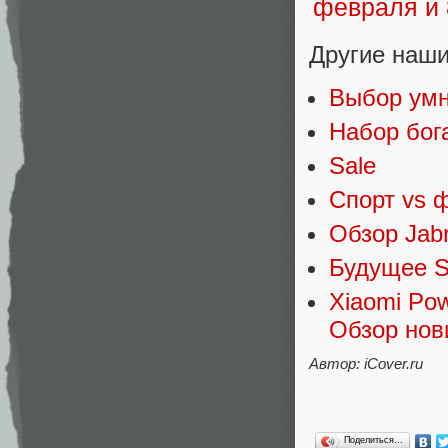
Другие наши
Выбор умн
Набор бог
Sale
Спорт vs ф
Обзор Jabr
Будущее S
Xiaomi Po
Обзор нов
Автор: iCover.ru
Поделиться…