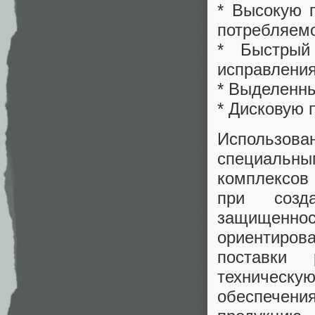
* Высокую 
потребляем
* Быстрый
исправлени
* Выделенн
* Дисковую 
Использо
специальн
комплексов
при созд
защищенн
ориентиров
поставки 
техничес
обеспечен