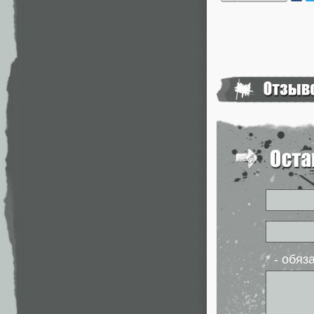
* - обя