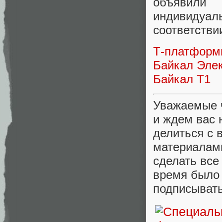
объявили
индивидуа
соответстви
Т-платфор
Байкал Эле
Байкал Т1
Уважаемые ч
и ждем вас 
делиться с 
материалами
сделать все
время было 
подписыват