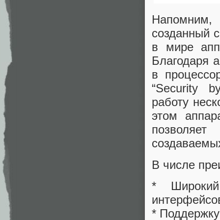
Напомним,
созданный с
в мире апп
Благодаря а
в процессо
“Security 
работу неск
этом аппар
позволяе
создаваемых
В числе пре
* Широкий
интерфейсо
* Поддержку