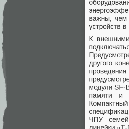
оборудо
энергоэффе
важны, чем
устройств в 
К внешними
подключать
Предусмотр
другого кон
проведения
предусмотр
модули SF-B
памяти и к
Компактн
спецификац
ЧПУ семей
линейки «Т-