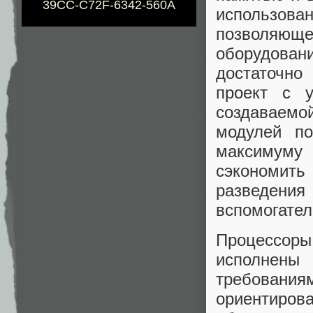
39CC-C72F-6342-560A
использова
позволяющег
оборудован
достаточно
проект с 
создаваем
модулей по
максимуму 
сэкономит
разведени
вспомогател
Процессоры
исполнены
требовани
ориентир