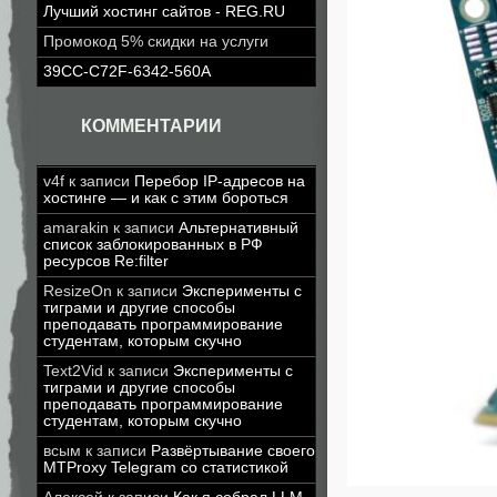
Лучший хостинг сайтов - REG.RU
Промокод 5% скидки на услуги
39CC-C72F-6342-560A
КОММЕНТАРИИ
v4f
к записи
Перебор IP-адресов на
хостинге — и как с этим бороться
amarakin
к записи
Альтернативный
список заблокированных в РФ
ресурсов Re:filter
ResizeOn
к записи
Эксперименты с
тиграми и другие способы
преподавать программирование
студентам, которым скучно
Text2Vid
к записи
Эксперименты с
тиграми и другие способы
преподавать программирование
студентам, которым скучно
всым
к записи
Развёртывание своего
MTProxy Telegram со статистикой