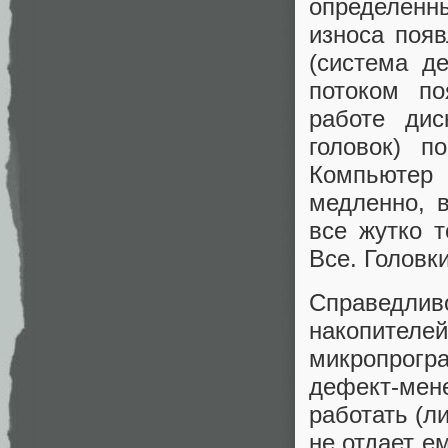
определен
износа поя
(система д
потоком по
работе дис
головок) п
Компьютер 
медленно, 
все жутко т
Все. Головк
Справедли
накопите
микропрогр
дефект-мен
работать (л
не отдает е