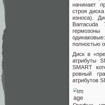
начинает п
строя диска
износа). Д
Barracuda 
гермозоны
одинаковы
полностью о
Диск в «пр
атрибуты S
SMART кото
ровный гр
атрибутов 