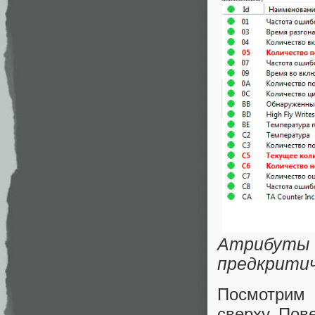
Атрибу
предкритич
Посмотрим
сверху. Пов