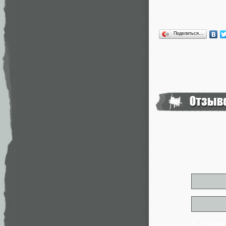
Поделиться…
* - обя