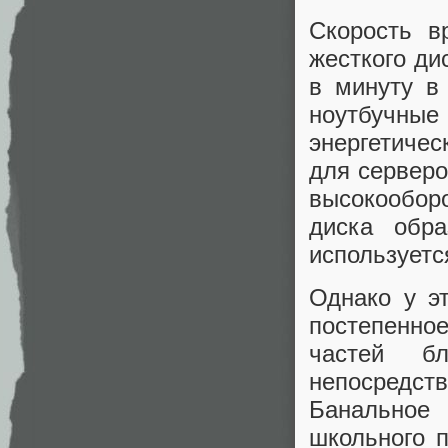
Скорость в
жесткого ди
в минуту в
ноутбучн
энергетиче
для сервер
высокообор
диска обр
используетс
Однако у э
постепенно
частей б
непосредст
Банально
школьного п