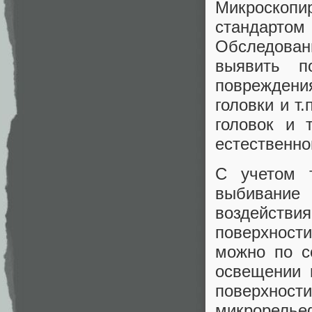
Микроскопир
стандарт
Обследован
выявить п
повреждени
головки и т
головок и 
естественног
С учетом т
выбивание 
воздействи
поверхности
можно по с
освещении 
поверхност
микрорелье