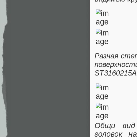
Разная сте
поверхност
ST3160215A
Общи вид
головок н