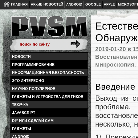
ГЛАВНАЯ
АРХИВ НОВОСТЕЙ
ANDROID
GOOGLE
APPLE
MICROSOF
Естестве
Обнаруж
2019-01-20
в 1
Восстановлен
НОВОСТИ
микроскопия
,
ПРОГРАММИРОВАНИЕ
ИНФОРМАЦИОННАЯ БЕЗОПАСНОСТЬ
ЭТО ИНТЕРЕСНО
Введение
НАУЧНО-ПОПУЛЯРНОЕ
Выход из с
ГАДЖЕТЫ И УСТРОЙСТВА ДЛЯ ГИКОВ
проблема,
ТЕКУЧКА
JAVASCRIPT
восстановл
DIY ИЛИ СДЕЛАЙ САМ
несколько, 
ГАДЖЕТЫ
1) Поврежд
ANDROID