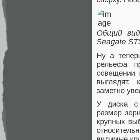
Общий вид
Seagate ST
Ну а тепер
рельефа п
освещении 
выглядят, 
заметно уве
У диска с
размер зерн
крупных вы
относитель
видимые кр