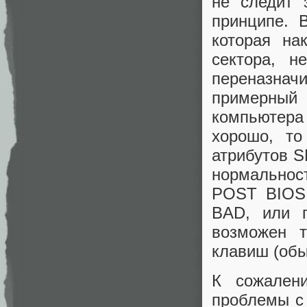
не следит 
принципе. 
которая на
сектора, н
переназначи
примерный 
компьютера
хорошо, то
атрибутов S
нормальнос
POST BIOS 
BAD, или п
возможен 
клавиш (обы
К сожален
проблемы с