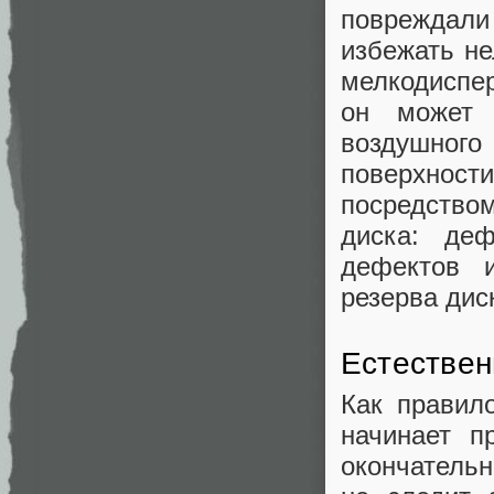
повреждали
избежать не
мелкодиспер
он может 
воздушног
поверхност
посредство
диска: де
дефектов 
резерва дис
Естествен
Как правил
начинает п
окончательн