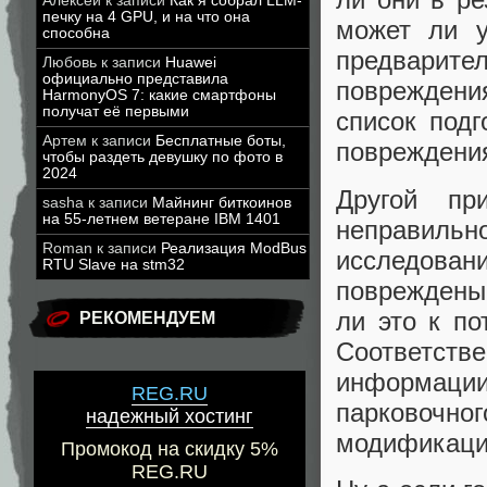
Алексей
к записи
Как я собрал LLM-
печку на 4 GPU, и на что она
может ли у
способна
предвари
Любовь
к записи
Huawei
официально представила
повреждени
HarmonyOS 7: какие смартфоны
получат её первыми
список подг
Артем
к записи
Бесплатные боты,
повреждения
чтобы раздеть девушку по фото в
2024
Другой пр
sasha
к записи
Майнинг биткоинов
на 55-летнем ветеране IBM 1401
неправильн
Roman
к записи
Реализация ModBus
исследова
RTU Slave на stm32
повреждены 
ли это к по
РЕКОМЕНДУЕМ
Соответст
информации
REG.RU
парковочно
надежный хостинг
модификаци
Промокод на скидку 5%
REG.RU