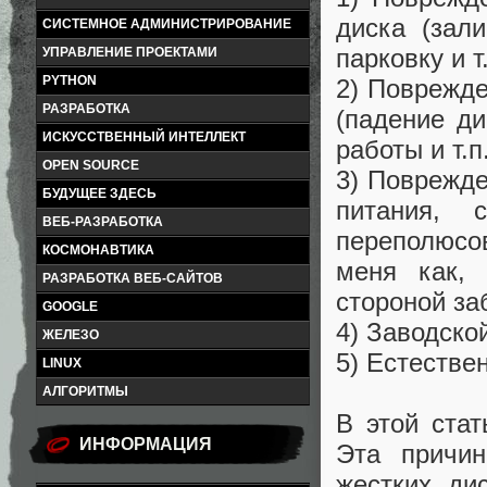
диска (зал
СИСТЕМНОЕ АДМИНИСТРИРОВАНИЕ
парковку и т.
УПРАВЛЕНИЕ ПРОЕКТАМИ
PYTHON
2) Поврежде
РАЗРАБОТКА
(падение ди
ИСКУССТВЕННЫЙ ИНТЕЛЛЕКТ
работы и т.п.
OPEN SOURCE
3) Поврежде
БУДУЩЕЕ ЗДЕСЬ
питания, 
ВЕБ-РАЗРАБОТКА
переполюсо
КОСМОНАВТИКА
меня как, 
РАЗРАБОТКА ВЕБ-САЙТОВ
стороной заб
GOOGLE
4) Заводско
ЖЕЛЕЗО
5) Естестве
LINUX
АЛГОРИТМЫ
В этой стат
ИНФОРМАЦИЯ
Эта причин
жестких дис