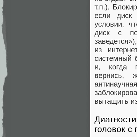
т.п.). Блок
если диск 
условии, ч
диск с по
заведется»)
из интерне
системный б
и, когда 
вернись, 
антинаучная
заблокиро
вытащить из
Диагности
головок с