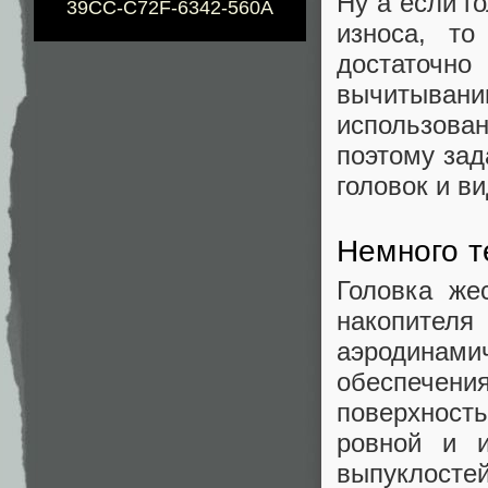
Ну а если г
39CC-C72F-6342-560A
износа, т
достаточн
вычитыван
использов
поэтому зад
головок и в
Немного т
Головка же
накопител
аэродинам
обеспечени
поверхност
ровной и и
выпуклостей