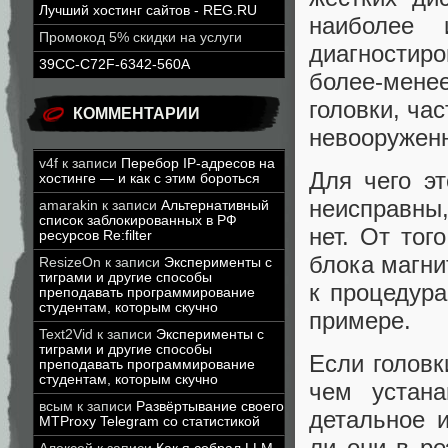
Лучший хостинг сайтов - REG.RU
наиболее 
Промокод 5% скидки на услуги
диагностир
39CC-C72F-6342-560A
более-менее
головки, ча
КОММЕНТАРИИ
невооруженн
v4f
к записи
Перебор IP-адресов на
Для чего э
хостинге — и как с этим бороться
неисправны
amarakin
к записи
Альтернативный
список заблокированных в РФ
нет. От тог
ресурсов Re:filter
блока магни
ResizeOn
к записи
Эксперименты с
тиграми и другие способы
к процедур
преподавать программирование
студентам, которым скучно
примере.
Text2Vid
к записи
Эксперименты с
тиграми и другие способы
Если головк
преподавать программирование
студентам, которым скучно
чем устана
всым
к записи
Развёртывание своего
детальное 
MTProxy Telegram со статистикой
ли они в ре