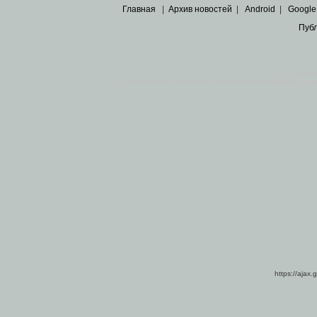
Главная
|
Архив новостей
|
Android
|
Google
Пуб
Все пра
Основными материалами сайта являются
архивные ко
https://ajax.