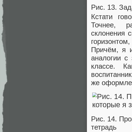
Рис. 13. За
Кстати гов
Точнее, р
склонения 
горизонтом
Причём, я 
аналогии с
классе. К
воспитанник
же оформле
Рис. 14. Пр
тетрадь