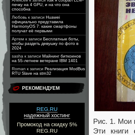
Алексей
к записи
Как я собрал LLM-
печку на 4 GPU, и на что она
способна
Любовь
к записи
Huawei
официально представила
HarmonyOS 7: какие смартфоны
получат её первыми
Артем
к записи
Бесплатные боты,
чтобы раздеть девушку по фото в
2024
sasha
к записи
Майнинг биткоинов
на 55-летнем ветеране IBM 1401
Roman
к записи
Реализация ModBus
RTU Slave на stm32
РЕКОМЕНДУЕМ
REG.RU
надежный хостинг
Рис. 1. Мои
Промокод на скидку 5%
Эти книги 
REG.RU