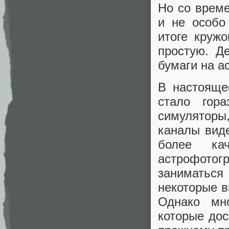
Но со време
и не особо
итоге круж
простую. Д
бумаги на а
В настояще
стало гор
симуляторы
каналы виде
более кач
астрофотогр
заниматься
некоторые в
Однако мн
которые до