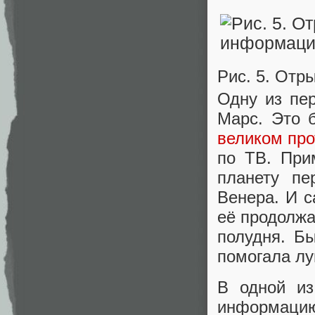
Рис. 5. Отр
Одну из пер
Марс. Это 
великом про
по ТВ. При
планету пе
Венера. И с
её продолжа
полудня. Б
помогала лу
В одной из
информацию