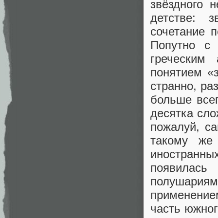
звёздного 
детстве: 
сочетание 
Попутно с 
греческим
понятием «
странно, ра
больше всег
десятка сло
пожалуй, с
такому же
иностранных
появилась
полушария
применение
часть южног