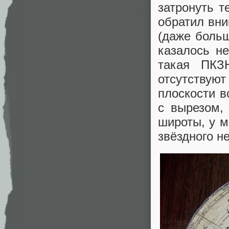
затронуть т
обратил вни
(даже больш
казалось н
такая ПКЗ
отсутствуют
плоскости в
с вырезом,
широты, у м
звёздного н