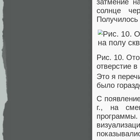
затмение н
солнце че
Получилось 
Рис. 10. От
отверстие в
Это я переч
было горазд
С появление
г., на см
программы
визуализа
показывали