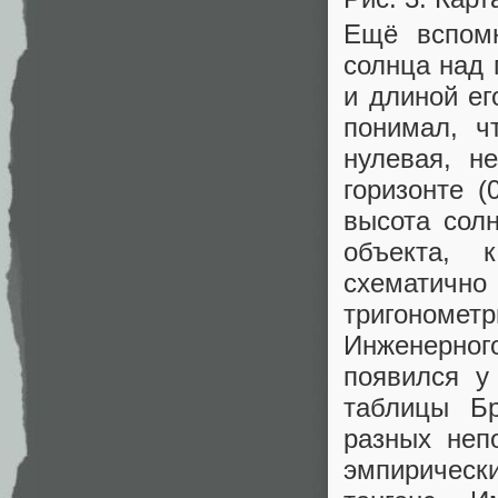
Ещё вспомн
солнца над 
и длиной ег
понимал, ч
нулевая, н
горизонте (
высота солн
объекта, 
схематично
тригонометр
Инженерно
появился у
таблицы Бр
разных неп
эмпиричес