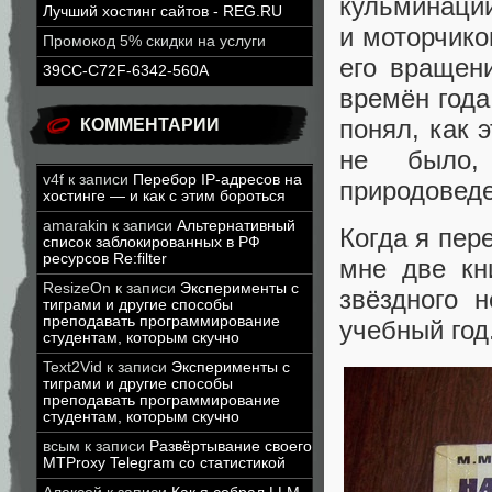
кульминации
Лучший хостинг сайтов - REG.RU
и моторчико
Промокод 5% скидки на услуги
его вращен
39CC-C72F-6342-560A
времён года
понял, как 
КОММЕНТАРИИ
не было,
v4f
к записи
Перебор IP-адресов на
природоведе
хостинге — и как с этим бороться
amarakin
к записи
Альтернативный
Когда я пер
список заблокированных в РФ
ресурсов Re:filter
мне две кн
ResizeOn
к записи
Эксперименты с
звёздного 
тиграми и другие способы
преподавать программирование
учебный год
студентам, которым скучно
Text2Vid
к записи
Эксперименты с
тиграми и другие способы
преподавать программирование
студентам, которым скучно
всым
к записи
Развёртывание своего
MTProxy Telegram со статистикой