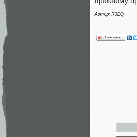
прежнему п
Автор: R3EQ
Поделиться…