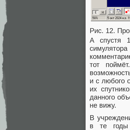
Рис. 12. Пр
А спустя 
симулятор
комментарие
тот поймёт
возможность
и с любого 
их спутник
данного объ
не вижу.
В учрежден
в те годы