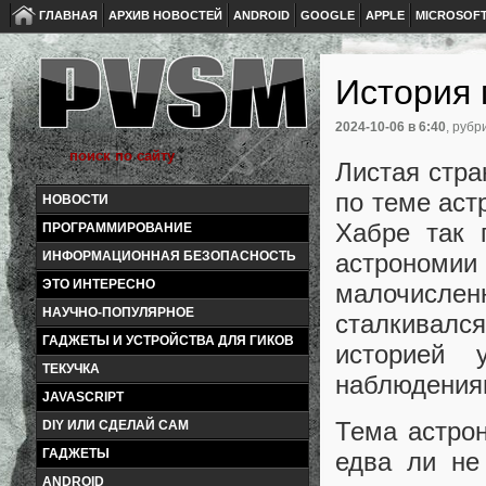
ГЛАВНАЯ
АРХИВ НОВОСТЕЙ
ANDROID
GOOGLE
APPLE
MICROSOF
История 
2024-10-06
в 6:40
, рубр
Листая стра
по теме аст
НОВОСТИ
Хабре так 
ПРОГРАММИРОВАНИЕ
астрономи
ИНФОРМАЦИОННАЯ БЕЗОПАСНОСТЬ
ЭТО ИНТЕРЕСНО
малочисленн
НАУЧНО-ПОПУЛЯРНОЕ
сталкивался
ГАДЖЕТЫ И УСТРОЙСТВА ДЛЯ ГИКОВ
историей 
ТЕКУЧКА
наблюдения
JAVASCRIPT
Тема астро
DIY ИЛИ СДЕЛАЙ САМ
ГАДЖЕТЫ
едва ли не
ANDROID