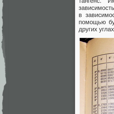
тангенс. 
зависимость
в зависимо
помощью бу
других угла