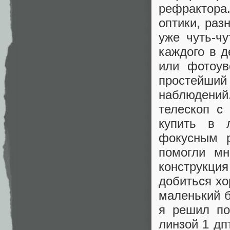
рефрактора
оптики, раз
уже чуть-чу
каждого в д
или фотоув
простейши
наблюдений.
телескоп с
купить в 
фокусным 
помогли мн
конструкция
добиться хо
маленький б
я решил по
линзой 1 дп