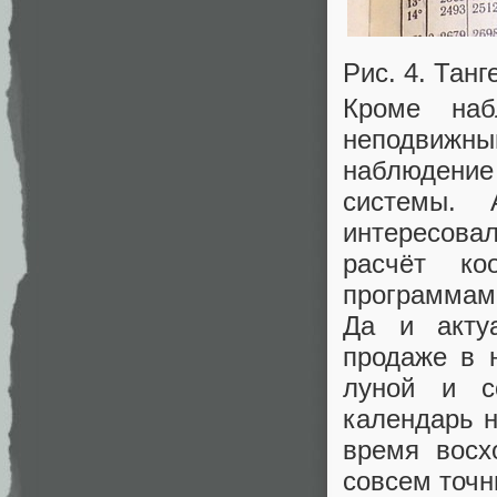
Рис. 4. Тан
Кроме наб
неподвижны
наблюдение
системы.
интересовал
расчёт ко
программами
Да и акту
продаже в 
луной и с
календарь н
время восх
совсем точн