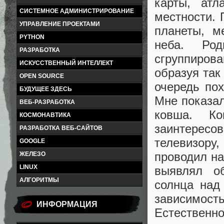
карты, ат
СИСТЕМНОЕ АДМИНИСТРИРОВАНИЕ
местности.
УПРАВЛЕНИЕ ПРОЕКТАМИ
планеты, м
PYTHON
неба. Ро
РАЗРАБОТКА
сгруппиро
ИСКУССТВЕННЫЙ ИНТЕЛЛЕКТ
образуя так
OPEN SOURCE
очередь по
БУДУЩЕЕ ЗДЕСЬ
Мне показа
ВЕБ-РАЗРАБОТКА
ковша. К
КОСМОНАВТИКА
заинтерес
РАЗРАБОТКА ВЕБ-САЙТОВ
телевизору,
GOOGLE
проводил на
ЖЕЛЕЗО
LINUX
выявлял об
АЛГОРИТМЫ
солнца над
зависимос
ИНФОРМАЦИЯ
Естествен