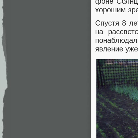
фоне Солнц
хорошим зр
Спустя 8 ле
на рассвет
понаблюдал
явление уже