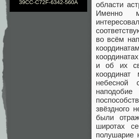
39CC-C72F-6342-560A
области аст
Именно м
интересовал
соответству
во всём на
координатам
координатах
и об их св
координат
небесной 
наподоби
поспособст
звёздного н
были отраж
широтах се
полушарие 