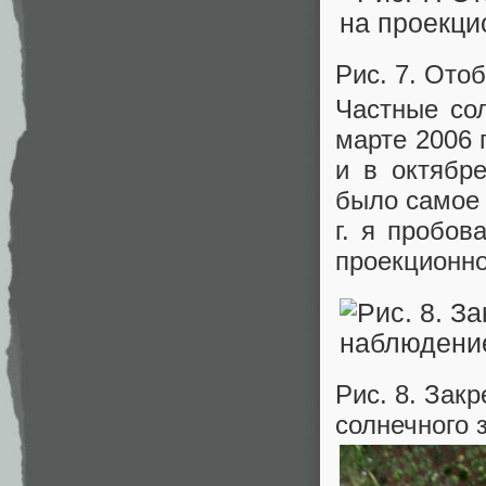
Рис. 7. Ото
Частные со
марте 2006 г
и в октябр
было самое 
г. я пробов
проекционно
Рис. 8. Зак
солнечного 