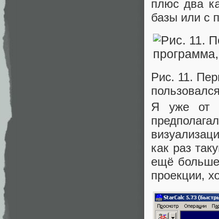
плюс два к
базы или с 
Рис. 11. Пе
пользовалс
Я уже от 
предполаг
визуализаци
как раз так
ещё больше
проекции, хо