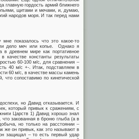
гда главную гордость армий ближнего
пьями, щитами и мечами, и, думаю,
гий народов моря. И так перед нами
 мне показалось что это какое-то
 ли дело меч или копье. Однако я
 в древнем мире как портативное
 в качестве константы результаты
ростью 60-100 м/с, для сравнения –
ть 40 м/с +-. Итак, подставляем в
сти 60 м/с, в качестве массы камень
й, что сопоставимо по кинетической
доспехи, но Давид отказывается. И
ек, который привык к сражениям, с
 книги Царств 1) Давид хорошо знал
 что закованная в броню глыба (а в
добыча, но только на расстоянии –
к же он привык, как это называют в
 он защищал – то есть первый удар