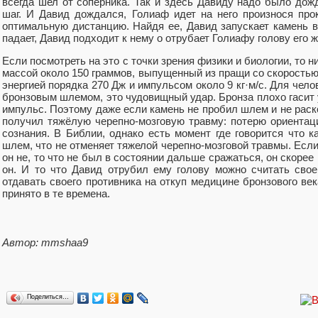
всегда шел от соперника. Так и здесь Давиду надо было дож
шаг. И Давид дождался, Голиаф идет на него произнося пр
оптимальную дистанцию. Найдя ее, Давид запускает камень в
падает, Давид подходит к нему о отрубает Голиафу голову его 
Если посмотреть на это с точки зрения физики и биологии, то н
массой около 150 граммов, выпущенный из пращи со скоростью 
энергией порядка 270 Дж и импульсом около 9 кг·м/с. Для чел
бронзовым шлемом, это чудовищный удар. Бронза плохо гасит
импульс. Поэтому даже если камень не пробил шлем и не раск
получил тяжёлую черепно-мозговую травму: потерю ориентац
сознания. В Библии, однако есть момент где говорится что 
шлем, что не отменяет тяжелой черепно-мозговой травмы. Если
он не, то что не был в состоянии дальше сражаться, он скорее в
он. И то что Давид отрубил ему голову можно считать сво
отдавать своего противника на откуп медицине бронзового век
принято в те времена.
Автор:
mmshaa9
Поделиться…