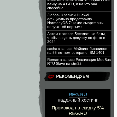
Алексей
к записи
Как я собрал LLM-
печку на 4 GPU, и на что она
способна
Любовь
к записи
Huawei
официально представила
HarmonyOS 7: какие смартфоны
получат её первыми
Артем
к записи
Бесплатные боты,
чтобы раздеть девушку по фото в
2024
sasha
к записи
Майнинг биткоинов
на 55-летнем ветеране IBM 1401
Roman
к записи
Реализация ModBus
RTU Slave на stm32
РЕКОМЕНДУЕМ
REG.RU
надежный хостинг
Промокод на скидку 5%
REG.RU