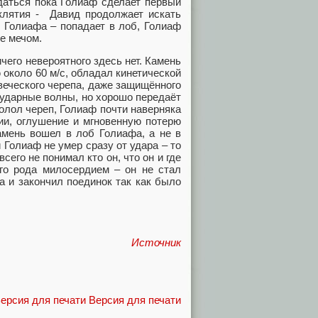
даться пока Голиаф сделает первый
оклятия - Давид продолжает искать
 Голиафа – попадает в лоб, Голиаф
же мечом.
ичего невероятного здесь нет. Камень
около 60 м/с, обладал кинетической
овеческого черепа, даже защищённого
 ударные волны, но хорошо передаёт
олол череп, Голиаф почти наверняка
ии, оглушение и мгновенную потерю
камень вошел в лоб Голиафа, а не в
 Голиаф не умер сразу от удара – то
сего не понимал кто он, что он и где
его рода милосердием – он не стал
а и закончил поединок так как было
Источник
Версия для печати