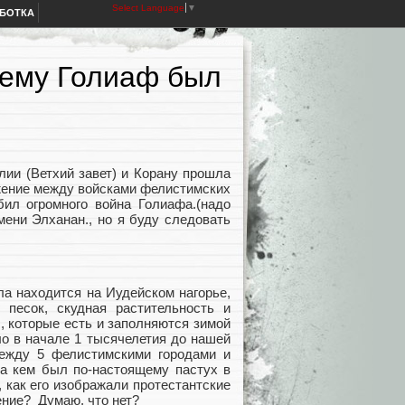
Select Language
▼
АБОТКА
чему Голиаф был
лии (Ветхий завет) и Корану прошла
ажение между войсками фелистимских
бил огромного война Голиафа.(надо
мени Элханан., но я буду следовать
ла находится на Иудейском нагорье,
песок, скудная растительность и
, которые есть и заполняются зимой
ло в начале 1 тысячелетия до нашей
между 5 фелистимскими городами и
 а кем был по-настоящему пастух в
 как его изображали протестантские
ение? Думаю, что нет?