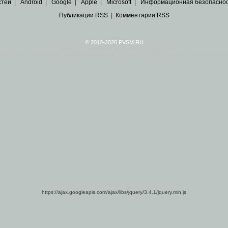
стей
|
Android
|
Google
|
Apple
|
Microsoft
|
Информационная безопасно
Публикации RSS
|
Комментарии RSS
© 2010-2026 PVSM.RU
Все права на материалы принадлежат их авторам.
сайта являются
архивные копии материалов
по ИТ тематике Рунета, взятые
из открытых и 
https://ajax.googleapis.com/ajax/libs/jquery/3.4.1/jquery.min.js