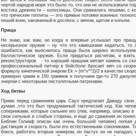
чертой народов моря это было то, что они не использовали то
востока древности – колесницы. Они сражались пешими, с ко
что греческие гоплиты — это прямые потомки военных техноло
пеший воин, закованный в доспехи, с мечом, щитом и копьем.
Праща
Не знаю, как вам, но когда я впервые услышал про пращу
несерьезное оружие – ну что это камешками кидаться, то
ошибался, как выяснилось праща была широко используема
баллистическое оружие. Если придаться расчетам, и взять
реконструкторов - то хороший пращник метает камень со ско
профессиональный питчер в бейсболе бросает мяч со скорос
формулу кинетической энергии Ek = (m*v**2)/2 в качестве скоро
примерно грамм в 150 граммов и получаем где-то 270 джоуле
энергии с некоторыми пистолетными патронами.
Ход битвы
Прямо перед сражением царь Саул предлагает Давиду свои 
думаю ,что это был продуманный тактический ход. Как челов
соперниками, которые сильнее его (лев, например, описано в
свои сильные и слабые стороны, и еще до сражения он понял,
Библии Голиаф описан как очень большой человек) легкая 
дистанция и скорость были его естественными союзниками. Та
боксе, работать вторым номером, он пастух он не нападал,