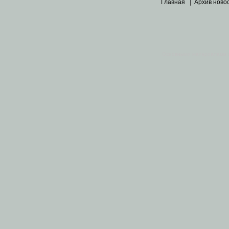
Главная
|
Архив ново
Основными материалами 