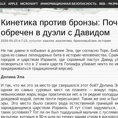
GLE
APPLE
MICROSOFT
ИНФОРМАЦИОННАЯ БЕЗОПАСНОСТЬ
ВЕБ – РАЗР
Кинетика против бронзы: По
обречен в дуэли с Давидом
2026-05-25
в 7:21
, рубрики:
анализ
,
аналитика
,
бронзовый век
,
история
Не так давно я побывал в долине Эла, где согласно Торе, Биб
одна из самых легендарных битв в истории человечества. Ср
городов и царством Израиля, где скромный пастух Давид у
оговориться что в 2 книги царств Голиафа убивает некто по и
придерживаться традиционной версии).
Долина Эла
И так, что же это за место где свершился этот бой? Долина Э
одном из самых суровых мест на планете – вокруг горы, 
невыносимая жара, воды практически нет, а те редкие колодцы
дождевой водой, летом почти пересыхают. Таким же оно и бы
эры. Это место было своего рода естественной границей 
зарождающемся царством Израиль. И тут стоит задуматься,
таких условиях? Тот ли он был тщедушный мальчик с гуслями,
мультики, которые в 90-е шли по телеку раним утром в воскрес