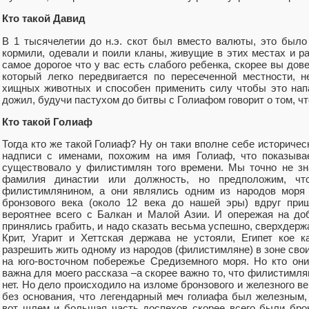
Кто такой Давид
В 1 тысячелетии до н.э. скот был вместо валюты, это было
кормили, одевали и поили кланы, живущие в этих местах и р
самое дорогое что у вас есть слабого ребенка, скорее вы дов
который легко передвигается по пересеченной местности, 
хищных животных и способен применить силу чтобы это напа
дожил, будучи пастухом до битвы с Голиафом говорит о том, чт
Кто такой Голиаф
Тогда кто же такой Голиаф? Ну он таки вполне себе историчес
надписи с именами, похожим на имя Голиаф, что показыва
существовало у филистимлян того времени. Мы точно не зн
фамилия династии или должность, но предположим, 
филистимлянином, а они являлись одним из народов моря 
бронзового века (около 12 века до нашей эры) вдруг при
вероятнее всего с Балкан и Малой Азии. И опережая на до
принялись грабить, и надо сказать весьма успешно, сверхдерж
Крит, Угарит и Хеттская держава не устояли, Египет кое 
разрешить жить одному из народов (филистимляне) в зоне свои
на юго-восточном побережье Средиземного моря. Но кто они
важна для моего рассказа –а скорее важно то, что филистимля
нет. Но дело происходило на изломе бронзового и железного в
без основания, что легендарный меч голиафа был железным,
вот шлем и большая часть доспехов скорее всего были бро