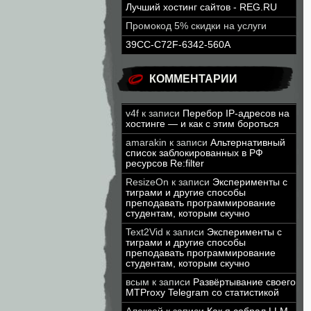
Лучший хостинг сайтов - REG.RU
Промокод 5% скидки на услуги
39CC-C72F-6342-560A
КОММЕНТАРИИ
v4f
к записи
Перебор IP-адресов на
хостинге — и как с этим бороться
amarakin
к записи
Альтернативный
список заблокированных в РФ
ресурсов Re:filter
ResizeOn
к записи
Эксперименты с
тиграми и другие способы
преподавать программирование
студентам, которым скучно
Text2Vid
к записи
Эксперименты с
тиграми и другие способы
преподавать программирование
студентам, которым скучно
всым
к записи
Развёртывание своего
MTProxy Telegram со статистикой