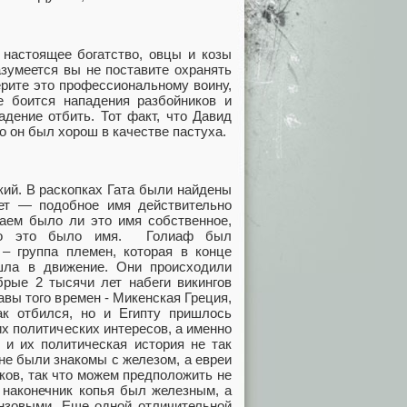
 настоящее богатство, овцы и козы
азумеется вы не поставите охранять
ерите это профессиональному воину,
не боится нападения разбойников и
дение отбить. Тот факт, что Давид
о он был хорош в качестве пастуха.
кий. В раскопках Гата были найдены
ет — подобное имя действительно
аем было ли это имя собственное,
что это было имя. Голиаф был
– группа племен, которая в конце
шла в движение. Они происходили
брые 2 тысячи лет набеги викингов
авы того времен - Микенская Греция,
как отбился, но и Египту пришлось
х политических интересов, а именно
 и их политическая история не так
не были знакомы с железом, а евреи
еков, так что можем предположить не
 наконечник копья был железным, а
нзовыми. Еще одной отличительной