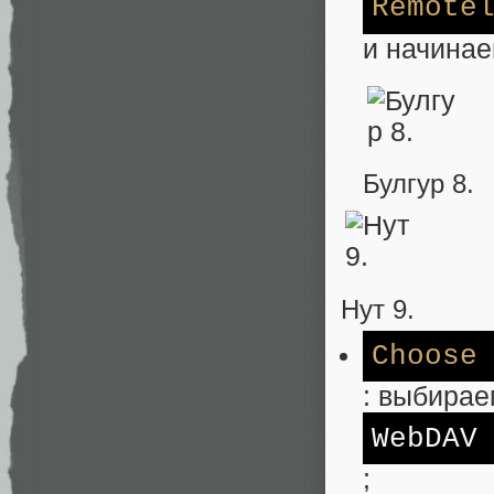
Remote
и начинае
Булгур 8.
Нут 9.
Choose
: выбирае
WebDAV
;