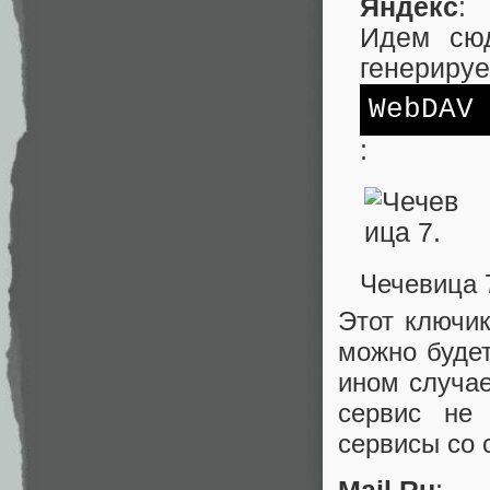
Яндекс
:
Идем с
генериру
WebDAV
:
Чечевица 
Этот ключик
можно будет
ином случае
сервис не 
сервисы со 