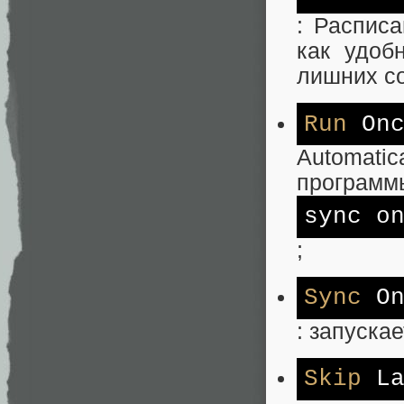
: Расписа
как удоб
лишних со
Run
On
Automati
программ
sync o
;
Sync
O
: запуска
Skip
La