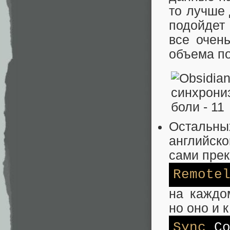
то лучше 
подойдет 
все очен
объема п
Остальны
английск
сами прек
Remote
на каждо
но оно и 
Sync
Co