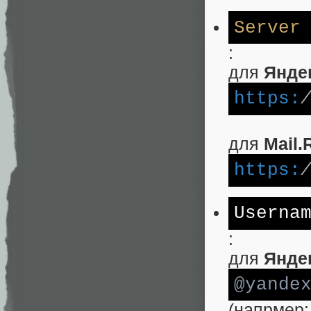
Server
:
для
Янде
https:
для
Mail.
https:
Userna
:
для
Янде
@yande
(напрмер: