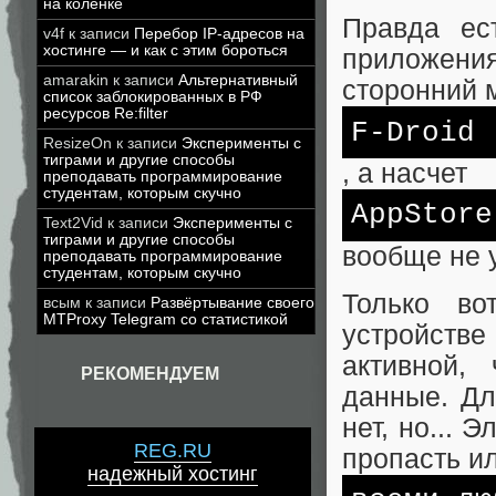
на коленке
Правда ест
v4f
к записи
Перебор IP-адресов на
хостинге — и как с этим бороться
приложени
amarakin
к записи
Альтернативный
сторонний 
список заблокированных в РФ
ресурсов Re:filter
F-Droid
ResizeOn
к записи
Эксперименты с
тиграми и другие способы
, а насчет
преподавать программирование
студентам, которым скучно
AppStore
Text2Vid
к записи
Эксперименты с
тиграми и другие способы
вообще не 
преподавать программирование
студентам, которым скучно
Только в
всым
к записи
Развёртывание своего
MTProxy Telegram со статистикой
устройстве
активной,
РЕКОМЕНДУЕМ
данные. Дл
нет, но... 
REG.RU
пропасть и
надежный хостинг