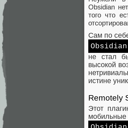
Obsidian не
того что е
отсортирова
Сам по себ
Obsidian
не стал б
высокой во
нетривиаль
истине уни
Remotely 
Этот плаги
мобильные
Obsidian