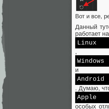
Вот и все, р
Данный тут
работает на
Linux
,
Windows
и
Android
. Думаю, чт
Apple
особых отл