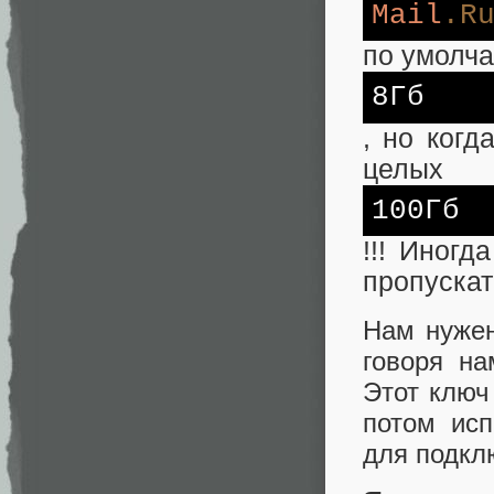
Mail
.R
по умолч
8Гб
, но когд
целых
100Гб
!!! Иног
пропускат
Нам нужен
говоря на
Этот ключ
потом исп
для подкл