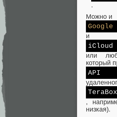
.
Можно и
Google
и
iCloud
или люб
который п
API
удаленног
TeraBo
, наприм
низкая).