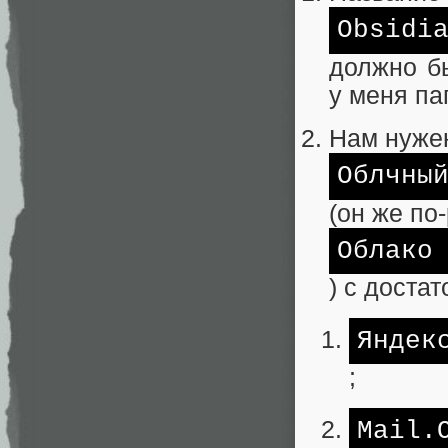
Obsidi
должно б
у меня па
Нам нуже
Облчны
(он же по-
Облако
) с доста
Яндек
;
Mail.