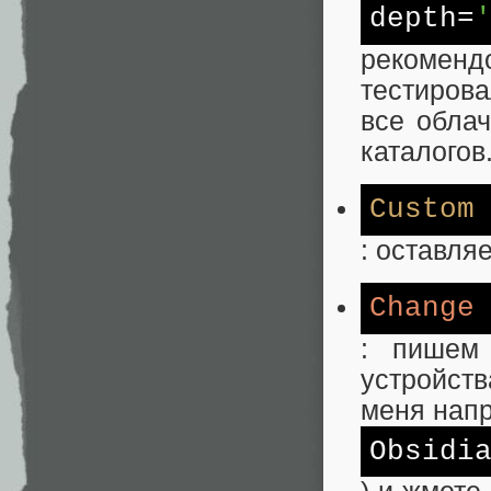
depth
=
рекомен
тестирова
все обла
каталогов
Custom
: оставляе
Change
: пишем 
устройст
меня нап
Obsidi