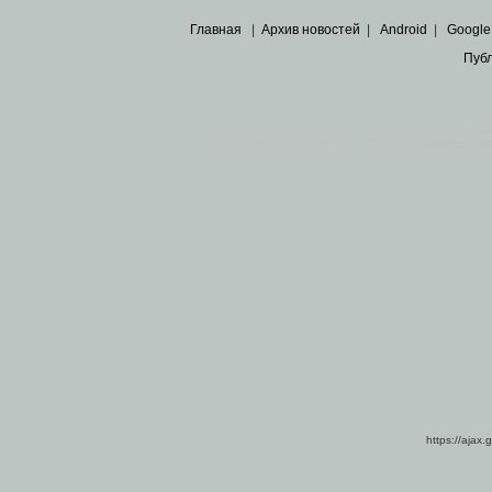
Главная
|
Архив новостей
|
Android
|
Google
Пуб
Все пра
Основными материалами сайта являются
архивные ко
https://ajax.