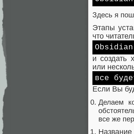
Здесь я пош
Этапы уста
что читател
Obsidian
и создать 
или несколь
все буде
Если Вы бу
Делаем к
обстоятел
все же пе
Название