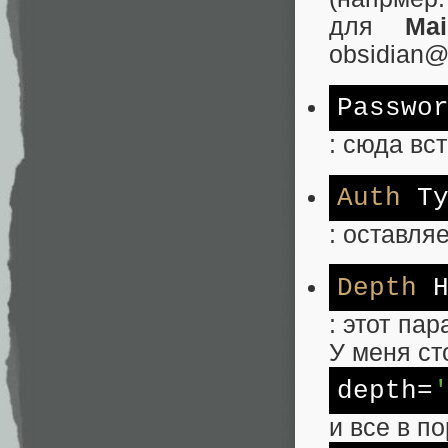
для
Mai
obsidian@
Passwo
: сюда вс
Auth
Ty
: оставляе
Depth
H
: этот па
У меня ст
depth
=
и все в п