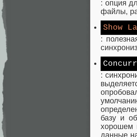
: опция д
файлы, ра
Show
L
: полезна
синхрониз
Concur
: синхрон
выделяет
опробовал
умолчан
определен
базу и об
хорошем 
данные на