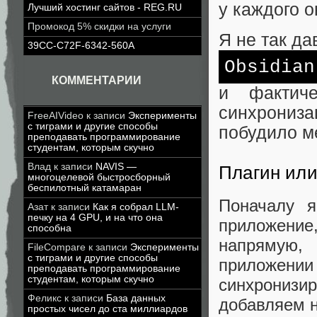
у каждого о
Лучший хостинг сайтов - REG.RU
Промокод 5% скидки на услуги
Я не так да
39CC-C72F-6342-560A
Obsidian
КОММЕНТАРИИ
и фактич
синхрони
FreeAIVideo
к записи
Эксперименты
с тиграми и другие способы
побудило ме
преподавать программирование
студентам, которым скучно
Влад
к записи
NAVIS —
Плагин или
многоцелевой быстросборный
беспилотный катамаран
Поначалу я
Азат
к записи
Как я собрал LLM-
печку на 4 GPU, и на что она
приложение
способна
напрямую,
FileCompare
к записи
Эксперименты
с тиграми и другие способы
приложении
преподавать программирование
студентам, которым скучно
синхронизи
Феликс
к записи
База данных
добавляем н
простых чисел до ста миллиардов