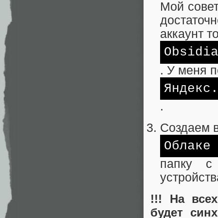
Мой совет
достаточн
аккаунт т
Obsidi
. У меня 
Яндекс
.
Создаем 
Облаке
папку с
устройств
!!! На все
будет син