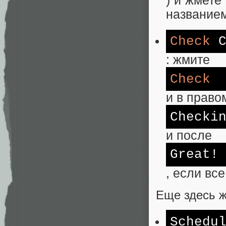
) и жмете
названием
Check
C
: жмите
Check
и в право
Checki
и после
Great!
, если вс
Еще здесь ж
Schedu