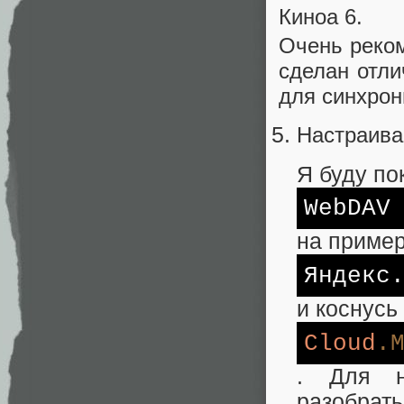
Киноа 6.
Очень реком
сделан отли
для синхрон
Настраива
Я буду по
WebDAV
на приме
Яндекс
и коснусь
Cloud
.
. Для н
разобрат