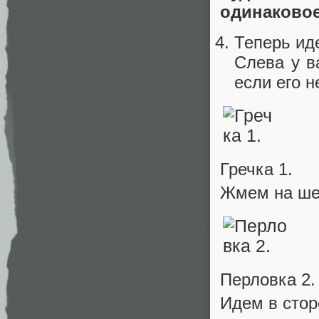
одинаковое
Теперь иде
Слева у в
если его н
Гречка 1.
Жмем на шес
Перловка 2.
Идем в стор