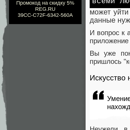
всеми лю
Промокод на скидку 5%
REG.RU
может уйти
39CC-C72F-6342-560A
данные нуж
И вопрос к 
приложение
Вы уже пон
пришлось "к
Искусство 
Умение
нахожд
Неужели в 