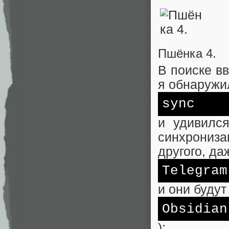
Пшёнка 4.
В поиске вв
я обнаружил
sync
и удивилс
синхрониза
другого, да
Telegram
и они будут
Obsidian
):