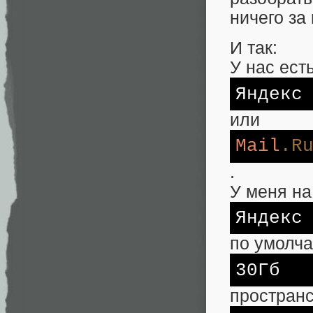
ничего за
И так:
У нас ест
Яндекс
или
Mail
.R
.
У меня на
Яндекс
по умолч
30Гб
пространс