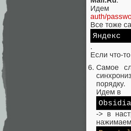
Mail.Ru
:
Идем
auth/passwo
Все тоже са
Яндекс
.
Если что-то
Самое сл
синхрониз
порядку.
Идем в
Obsidi
-> в нас
нажимае