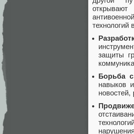
другой пу
открываю
антивоенн
технологий 
Разрабо
инструме
защиты гр
коммуника
Борьба с
навыков 
новостей,
Продвиже
отстаива
технологи
нарушения