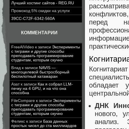
Лучший хостинг сайтов - REG.RU
рассматрив
Промокод 5% скидки на услуги
конфликтов,
39CC-C72F-6342-560A
перед на
профессион
КОММЕНТАРИИ
информаци
практически
FreeAIVideo
к записи
Эксперименты
с тиграми и другие способы
преподавать программирование
Когнитариа
студентам, которым скучно
Когнитариа
Влад
к записи
NAVIS —
многоцелевой быстросборный
специалис
беспилотный катамаран
обладает 
Азат
к записи
Как я собрал LLM-
печку на 4 GPU, и на что она
центральной
способна
FileCompare
к записи
Эксперименты
ДНК Инно
с тиграми и другие способы
преподавать программирование
нового, 
студентам, которым скучно
анализ. 
Феликс
к записи
База данных
простых чисел до ста миллиардов