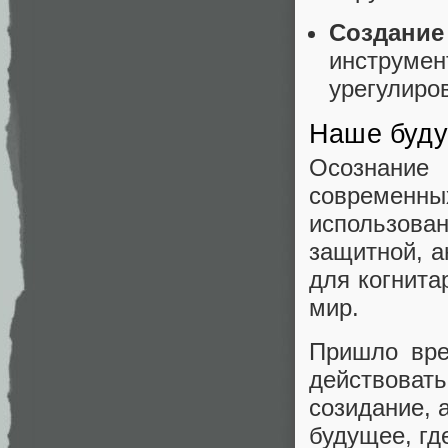
Создани
инструме
урегулиро
Наше буду
Осознание
современ
использова
защитной, а
для когнита
мир.
Пришло вре
действоват
созидание, 
будущее, гд