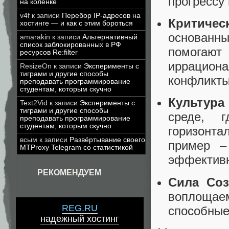
прогрессу 
на коленке
v4f
к записи
Перебор IP-адресов на
Критиче
хостинге — и как с этим бороться
основанн
amarakin
к записи
Альтернативный
список заблокированных в РФ
помогают
ресурсов Re:filter
иррацион
ResizeOn
к записи
Эксперименты с
тиграми и другие способы
конфликты
преподавать программирование
студентам, которым скучно
Культура
Text2Vid
к записи
Эксперименты с
тиграми и другие способы
среде, г
преподавать программирование
студентам, которым скучно
горизонта
всым
к записи
Развёртывание своего
пример –
MTProxy Telegram со статистикой
эффективн
РЕКОМЕНДУЕМ
Сила Соз
воплощаем
REG.RU
способные
надежный хостинг