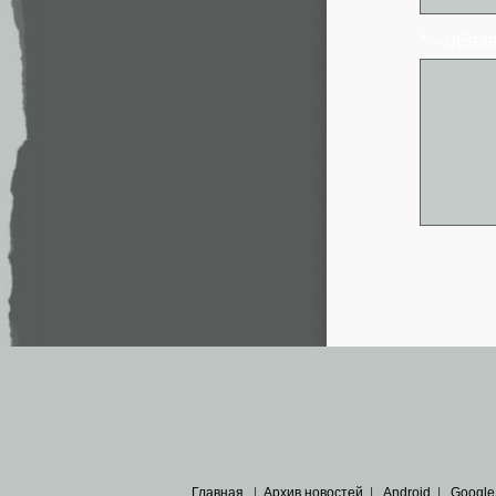
* - обя
Главная
|
Архив новостей
|
Android
|
Google