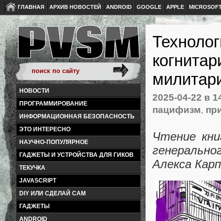
ГЛАВНАЯ
АРХИВ НОВОСТЕЙ
ANDROID
GOOGLE
APPLE
MICROSOF
Технолог
когнитар
милитар
НОВОСТИ
2025-04-22
в 1
ПРОГРАММИРОВАНИЕ
пацифизм
,
пр
ИНФОРМАЦИОННАЯ БЕЗОПАСНОСТЬ
ЭТО ИНТЕРЕСНО
Чтение кн
НАУЧНО-ПОПУЛЯРНОЕ
генерально
ГАДЖЕТЫ И УСТРОЙСТВА ДЛЯ ГИКОВ
Алекса Кар
ТЕКУЧКА
JAVASCRIPT
DIY ИЛИ СДЕЛАЙ САМ
ГАДЖЕТЫ
ANDROID