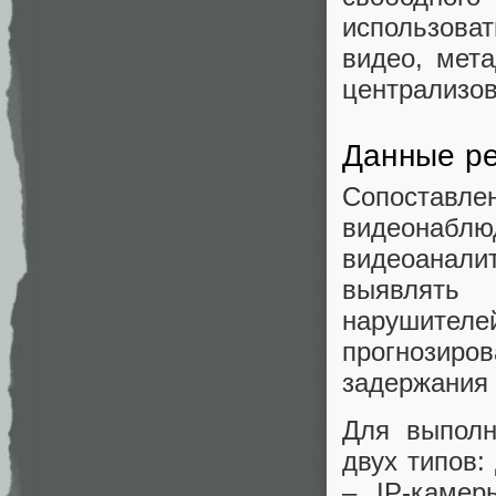
использова
видео, мет
централизов
Данные р
Сопоставл
видеонабл
видеоанал
выявлять
нарушителе
прогнозиро
задержания 
Для выполн
двух типов:
– IP-камер