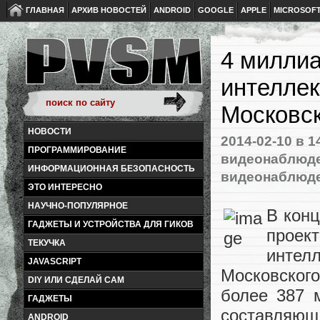
ГЛАВНАЯ
АРХИВ НОВОСТЕЙ
ANDROID
GOOGLE
APPLE
MICROSOF
4 миллиа
интеллек
Московск
НОВОСТИ
2014-02-10
в 1
ПРОГРАММИРОВАНИЕ
видеонаблюд
ИНФОРМАЦИОННАЯ БЕЗОПАСНОСТЬ
видеонаблюд
ЭТО ИНТЕРЕСНО
НАУЧНО-ПОПУЛЯРНОЕ
В конц
ГАДЖЕТЫ И УСТРОЙСТВА ДЛЯ ГИКОВ
проек
ТЕКУЧКА
интел
JAVASCRIPT
Московског
DIY ИЛИ СДЕЛАЙ САМ
более 387 
ГАДЖЕТЫ
составляющ
ANDROID