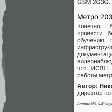
GSM 2G3G.
Метро 20
Конечно, 
провести б
обучению 
инфраструкт
документ
видеонаблю
что ИСВН н
работы метр
Автор: Ник
директор по
Автор: NikolaiPtitsy