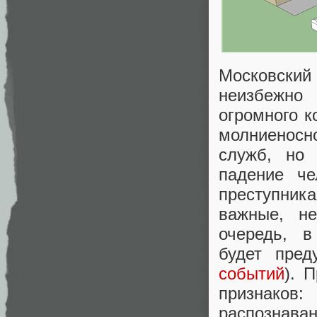
Московски
неизбежно
огромного к
молниеносн
служб, но 
падение че
преступник
важные, не
очередь, 
будет пред
событий
). 
признаков
распознава