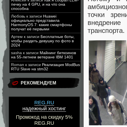
Алексей
к записи
Как я собрал LLM-
печку на 4 GPU, и на что она
амбициозно
способна
точки зрен
Любовь
к записи
Huawei
официально представила
внедрение
HarmonyOS 7: какие смартфоны
транспорта.
получат её первыми
Артем
к записи
Бесплатные боты,
чтобы раздеть девушку по фото в
2024
sasha
к записи
Майнинг биткоинов
на 55-летнем ветеране IBM 1401
Roman
к записи
Реализация ModBus
RTU Slave на stm32
РЕКОМЕНДУЕМ
REG.RU
надежный хостинг
Промокод на скидку 5%
REG.RU