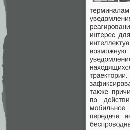
терминала
уведомлени
реагировани
интерес для
интеллект
возможную
уведомле
находящих
траектории
зафиксиров
также прич
по действ
мобильное 
передача и
беспроводны