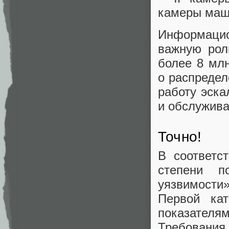
камеры маш
Информацио
важную рол
более 8 млн
о распредел
работу эска
и обслужив
Точно!
В соответс
степени п
уязвимости
Первой кат
показател
Требования 