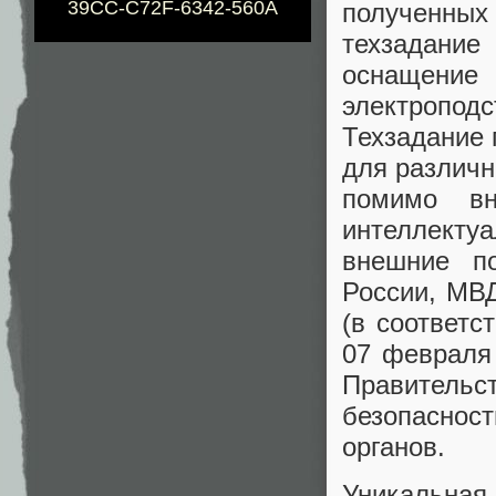
39CC-C72F-6342-560A
полученных
техзадани
оснащение
электропо
Техзадание 
для различн
помимо вн
интеллекту
внешние п
России, МВД
(в соответс
07 февраля
Правительс
безопасно
органов.
Уникальная