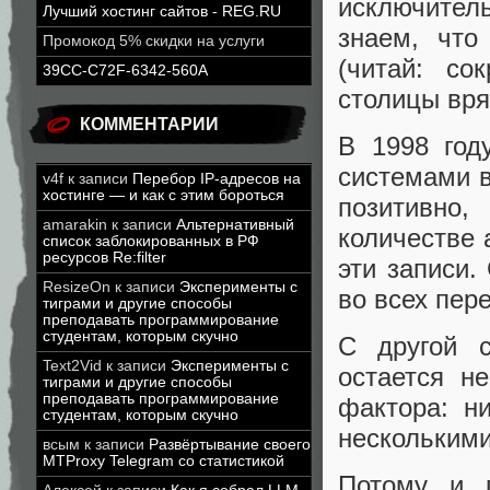
исключитель
Лучший хостинг сайтов - REG.RU
знаем, что
Промокод 5% скидки на услуги
(читай: со
39CC-C72F-6342-560A
столицы вря
КОММЕНТАРИИ
В 1998 год
системами 
v4f
к записи
Перебор IP-адресов на
хостинге — и как с этим бороться
позитивно,
amarakin
к записи
Альтернативный
количестве 
список заблокированных в РФ
ресурсов Re:filter
эти записи.
ResizeOn
к записи
Эксперименты с
во всех пер
тиграми и другие способы
преподавать программирование
студентам, которым скучно
С другой с
Text2Vid
к записи
Эксперименты с
остается н
тиграми и другие способы
преподавать программирование
фактора: н
студентам, которым скучно
несколькими
всым
к записи
Развёртывание своего
MTProxy Telegram со статистикой
Потому и п