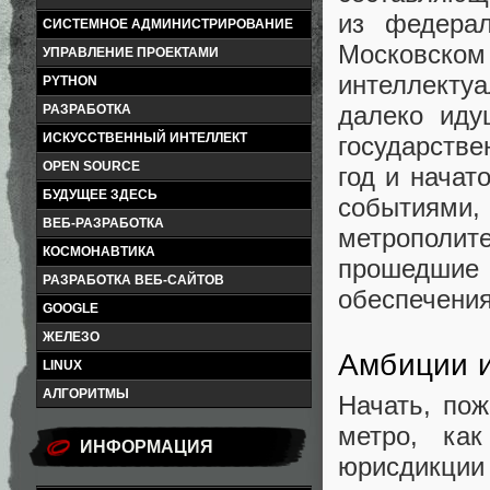
из федерал
СИСТЕМНОЕ АДМИНИСТРИРОВАНИЕ
Московско
УПРАВЛЕНИЕ ПРОЕКТАМИ
интеллект
PYTHON
далеко иду
РАЗРАБОТКА
ИСКУССТВЕННЫЙ ИНТЕЛЛЕКТ
государств
OPEN SOURCE
год и начат
БУДУЩЕЕ ЗДЕСЬ
событиями
ВЕБ-РАЗРАБОТКА
метрополит
КОСМОНАВТИКА
прошедшие 
РАЗРАБОТКА ВЕБ-САЙТОВ
обеспечения
GOOGLE
ЖЕЛЕЗО
Амбиции 
LINUX
АЛГОРИТМЫ
Начать, пож
метро, ка
ИНФОРМАЦИЯ
юрисдикции