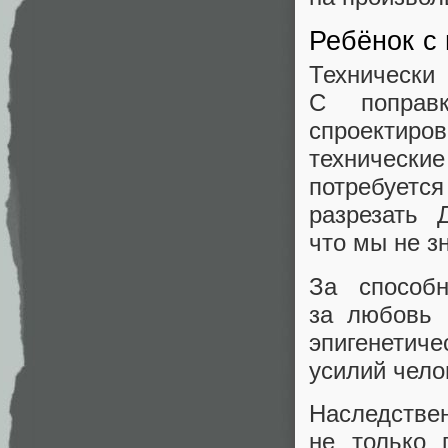
Ребёнок с
Техническ
С поправ
спроектиро
техническ
потребует
разрезать 
что мы не з
За способ
за любовь 
эпигенетич
усилий чело
Наследстве
не только 