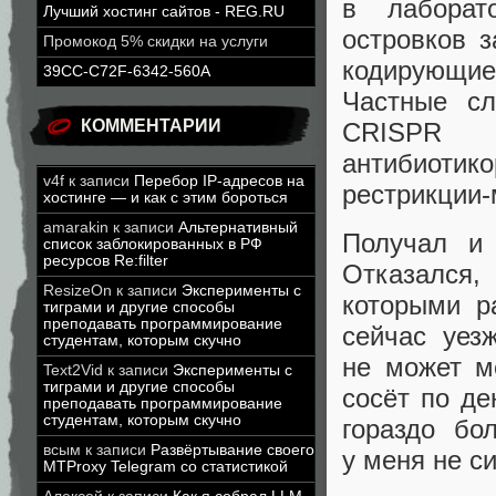
в лабора
Лучший хостинг сайтов - REG.RU
островков 
Промокод 5% скидки на услуги
кодирующие
39CC-C72F-6342-560A
Частные с
КОММЕНТАРИИ
CRISPR 
антиби
v4f
к записи
Перебор IP-адресов на
рестрикции
хостинге — и как с этим бороться
amarakin
к записи
Альтернативный
Получал и 
список заблокированных в РФ
ресурсов Re:filter
Отказался
ResizeOn
к записи
Эксперименты с
которыми р
тиграми и другие способы
преподавать программирование
сейчас уез
студентам, которым скучно
не может м
Text2Vid
к записи
Эксперименты с
тиграми и другие способы
сосёт по де
преподавать программирование
студентам, которым скучно
гораздо бо
всым
к записи
Развёртывание своего
у меня не с
MTProxy Telegram со статистикой