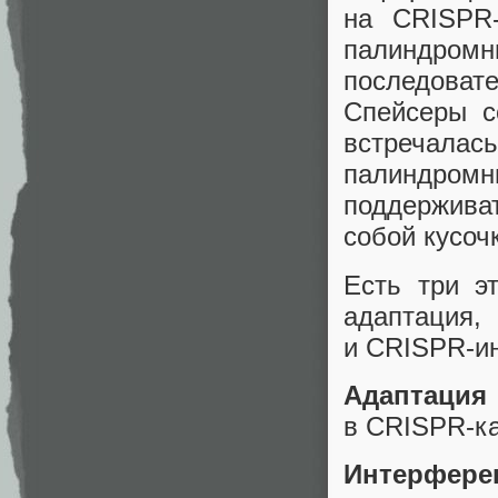
на CRISPR‑
палиндром
последова
Спейсеры с
встречала
палиндром
поддержива
собой кусоч
Есть три э
адапта
и CRISPR‑и
Адаптация
в CRISPR‑к
Интерфере