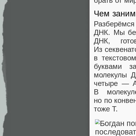
брать от ми
Чем заним
Разберёмся
ДНК. Мы бе
ДНК, гот
Из секвена
в текстово
буквами з
молекулы Д
четыре — A 
В молекул
но по конве
тоже T.