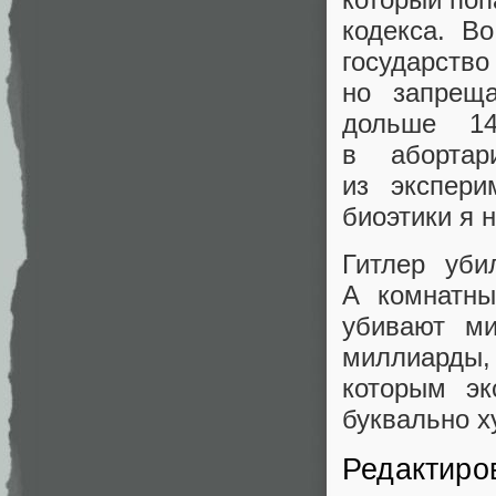
кодекса. В
государств
но запрещ
дольше 1
в абортар
из экспери
биоэтики я 
Гитлер уб
А комнатн
убивают м
миллиарды, 
которым эк
буквально х
Редактиро