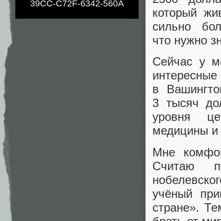
39CC-C72F-6342-560A
который жи
сильно бо
что нужно з
Сейчас у м
интересны
в Вашингто
3 тысяч до
уровня це
медицины и 
Мне комфо
Считаю п
нобелевског
учёный при
стране». Т