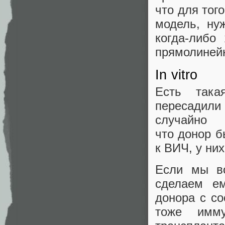
что для тог
модель, ну
когда‑либо
прямолинейн
In vitro
Есть так
пересадили
случайно
что донор 
к ВИЧ, у ни
Если мы в
сделаем е
донора с со
тоже имм