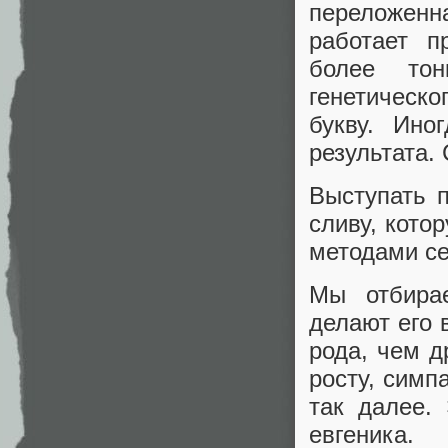
переложенн
работает п
более тон
генетическ
букву. Ино
результата.
Выступать п
сливу, кото
методами с
Мы отбира
делают его 
рода, чем д
росту, симп
так далее.
евгеника.