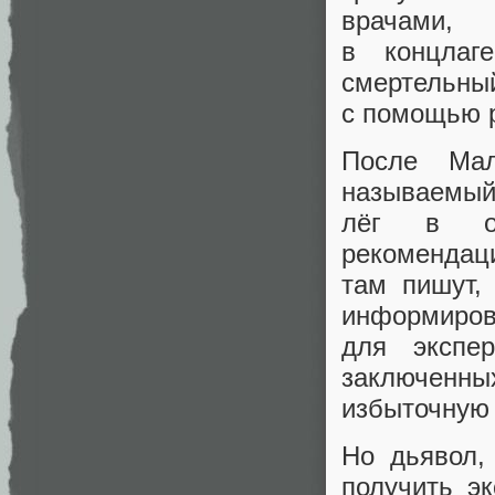
врачами,
в концлаг
смертельный
с помощью 
После Мал
называемы
лёг в ос
рекомендац
там пишут,
информиров
для экспе
заключенн
избыточную
Но дьявол,
получить э