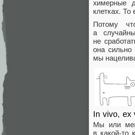
химерные д
клетках. То
Потому чт
а случайны
не сработа
она сильно 
мы нацелива
In vivo, ex 
Мы или мен
в какой‑то