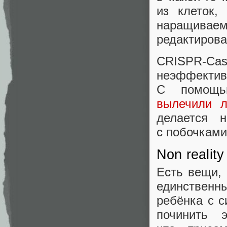
из клеток,
наращивае
редактиров
CRISPR‑Ca
неэффекти
С помощью
вылечили л
делается 
с побочками
Non reality
Есть вещи,
единствен
ребёнка с 
починить 