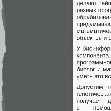
делают пайп
разных про
обрабаты
придумыва
математич
объектов и 
У биоинфор
компонента
программно
биолог и ма
уметь это в
Допустим, 
генетическа
получает 
с помощ