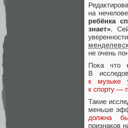
Редактиро
на нечелов
ребёнка с
знает»
. Се
уверенност
менделевс
не очень по
Пока что 
В исследо
к музыке
у
к спорту — 
Такие иссле
меньше эфф
должна бы
признаков н