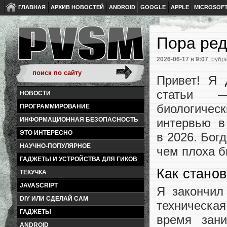
ГЛАВНАЯ
АРХИВ НОВОСТЕЙ
ANDROID
GOOGLE
APPLE
MICROSOF
Пора ред
2026-06-17
в 9:07
, рубр
Привет! Я 
статьи —
НОВОСТИ
биологичес
ПРОГРАММИРОВАНИЕ
интервью в
ИНФОРМАЦИОННАЯ БЕЗОПАСНОСТЬ
ЭТО ИНТЕРЕСНО
в 2026. Бог
НАУЧНО-ПОПУЛЯРНОЕ
чем плоха б
ГАДЖЕТЫ И УСТРОЙСТВА ДЛЯ ГИКОВ
Как стано
ТЕКУЧКА
JAVASCRIPT
Я закончил
DIY ИЛИ СДЕЛАЙ САМ
техническа
ГАДЖЕТЫ
время зан
ANDROID