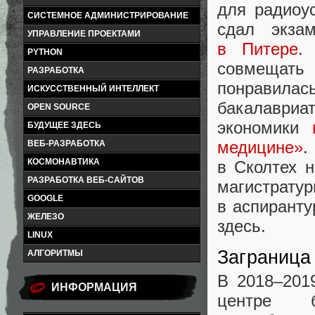
для радиоус
СИСТЕМНОЕ АДМИНИСТРИРОВАНИЕ
сдал экз
УПРАВЛЕНИЕ ПРОЕКТАМИ
в Питере
.
PYTHON
совмещать
РАЗРАБОТКА
понравилас
ИСКУССТВЕННЫЙ ИНТЕЛЛЕКТ
бакалавриа
OPEN SOURCE
экономики
БУДУЩЕЕ ЗДЕСЬ
медицине»
.
ВЕБ-РАЗРАБОТКА
КОСМОНАВТИКА
в Сколтех 
РАЗРАБОТКА ВЕБ-САЙТОВ
магистрату
GOOGLE
в аспиранту
ЖЕЛЕЗО
здесь.
LINUX
Заграница
АЛГОРИТМЫ
В 2018–201
ИНФОРМАЦИЯ
центре б