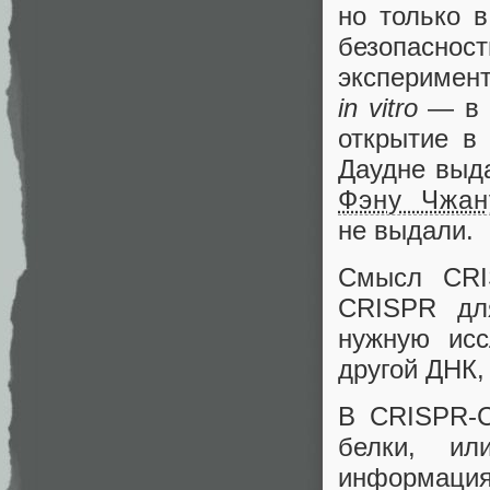
но только в
безопасно
эксперимен
in vitro
— в 
открытие в
Даудне выд
Фэну Чжан
не выдали.
Смысл CRI
CRISPR для
нужную исс
другой ДНК,
В CRISPR‑C
белки, и
информаци