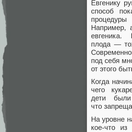
Евгенику ру
способ пок
процедуры 
Например, 
евгеника.
плода — тож
Современн
под себя мн
от этого быт
Когда начин
чего кукар
дети были
что запреща
На уровне н
кое‑что из