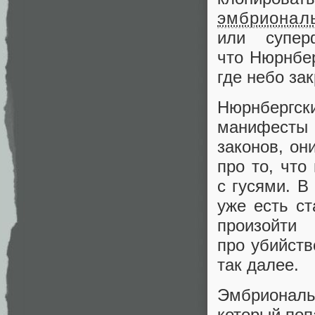
эмбрионал
или супе
что Нюрнбер
где небо з
Нюрнбергс
манифесты
законов, он
про то, что
с гусями. В
уже есть ст
произойти
про убийств
так далее.
Эмбриональ
который поп