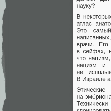
науку?
В некоторы
атлас анат
Это самый
написанных
врачи. Его
в сейфах, 
что нацизм
нацизм и 
не исполь
В Израиле а
Этические
на эмбриона
Техническ
клониро