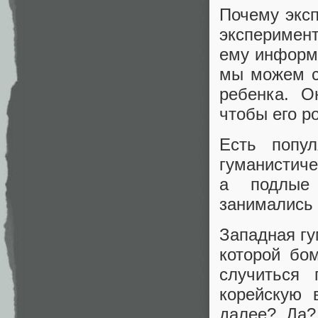
Почему экс
эксперимен
ему информи
мы можем с
ребенка. О
чтобы его р
Есть попу
гуманисти
а подлые 
занимались 
Западная гу
которой бо
случиться 
корейскую 
далее? Да?