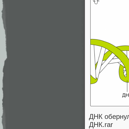
ДНК обернул
ДНК.rar