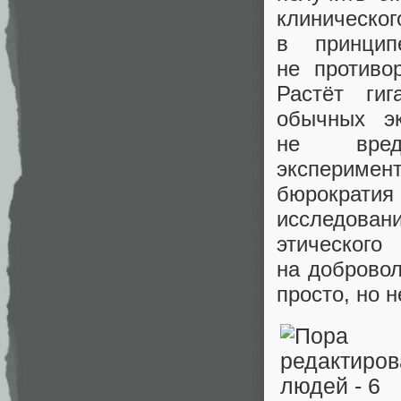
клиническ
в принцип
не противо
Растёт гиг
обычных э
не вред
эксперимен
бюрократ
исследован
этическог
на доброво
просто, но 