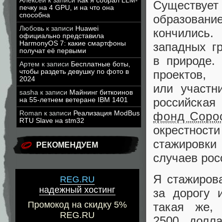
Алексей
к записи
Как я собрал LLM-
Существует
печку на 4 GPU, и на что она
способна
образован
Любовь
к записи
Huawei
кончились
официально представила
HarmonyOS 7: какие смартфоны
западных г
получат её первыми
в природе.
Артем
к записи
Бесплатные боты,
проектов
чтобы раздеть девушку по фото в
2024
или участн
sasha
к записи
Майнинг биткоинов
российская
на 55-летнем ветеране IBM 1401
фонд Соро
Roman
к записи
Реализация ModBus
RTU Slave на stm32
окрестнос
стажировк
РЕКОМЕНДУЕМ
случаев рос
Я стажиров
REG.RU
надежный хостинг
за дорогу 
Промокод на скидку 5%
такая же,
REG.RU
2500 долл