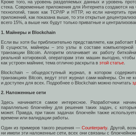
Кроме того, на уровень разделяемых данных и уровень прот
стека. Современные приложения для Интернета создаются на
технологий, таких как TCP/IP и HTTP, но если начертить пр
приложений, как показана выше, то эти открытые децентрализо
всего 15%, а выше них будут только приватные и централизова
1. Майнеры и Blockchain
Если вы хотя бы приблизительно представляете, как работает Bi
В сущности, майнеры – это узлы в составе компьютерной 
транзакции Bitcoin. Алгоритм оплачивает их работу биткой
реальной котировкой, операторам этих машин выгодно, чтобы
как устроен майнинг, тема отлично раскрыта в
этой статье
.
Blockchain – общедоступный журнал, в котором содержит
транзакциях Bitcoin, ведут этот журнал сами майнеры. Он не 
и доступен для всех. Подробнее о Blockchain можно почитать
з
2. Наложенные сети
Здесь начинается самое интересное. Разработчики начи
параллельно блокчейну для решения таких задач, с которы
может. Правда, при таких задачах блокчейн также использует
времени или валидации работы.
Один из примеров такого решения —
Counterparty
. Другой, во
ни имели эти наложенные сети, всех они связаны с блокчейном 