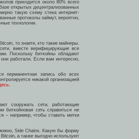
околов приходится около 80% всего
 базе открытых децентрализованных
имерно такую схему стека интернет-
ванные протоколы займут, вероятно,
нные технологии.
tcoin, то знаете, кто такие майнеры.
сети, вместе верифицирующие все
нами. Поскольку биткойны обладают
 они работали. Если вам интересно,
ся перманентная запись обо всех
контролируется никакой организацией
десь
.
нают сооружать сети, работающие
ми биткойновая сеть справиться не
ся – например, чтобы ставить метки
зможно, Side Chains. Какую бы форму
Bitcoin, а также выгодно используют