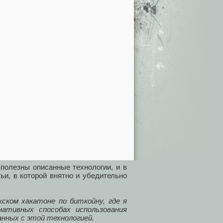
полезны описанные технологии, и в
ьи, в которой внятно и убедительно
кском хакатоне по биткойну, где я
нативных способах использования
анных с этой технологией.