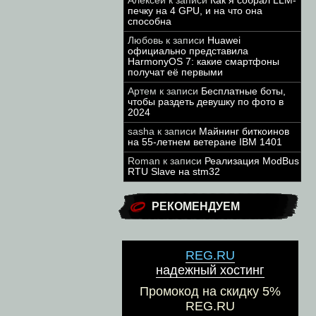
Алексей
к записи
Как я собрал LLM-
печку на 4 GPU, и на что она
способна
Любовь
к записи
Huawei
официально представила
HarmonyOS 7: какие смартфоны
получат её первыми
Артем
к записи
Бесплатные боты,
чтобы раздеть девушку по фото в
2024
sasha
к записи
Майнинг биткоинов
на 55-летнем ветеране IBM 1401
Roman
к записи
Реализация ModBus
RTU Slave на stm32
РЕКОМЕНДУЕМ
REG.RU
надежный хостинг
Промокод на скидку 5%
REG.RU