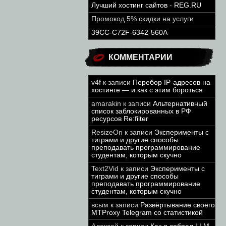
Лучший хостинг сайтов - REG.RU
Промокод 5% скидки на услуги
39CC-C72F-6342-560A
КОММЕНТАРИИ
v4f
к записи
Перебор IP-адресов на
хостинге — и как с этим бороться
amarakin
к записи
Альтернативный
список заблокированных в РФ
ресурсов Re:filter
ResizeOn
к записи
Эксперименты с
тиграми и другие способы
преподавать программирование
студентам, которым скучно
Text2Vid
к записи
Эксперименты с
тиграми и другие способы
преподавать программирование
студентам, которым скучно
всым
к записи
Развёртывание своего
MTProxy Telegram со статистикой