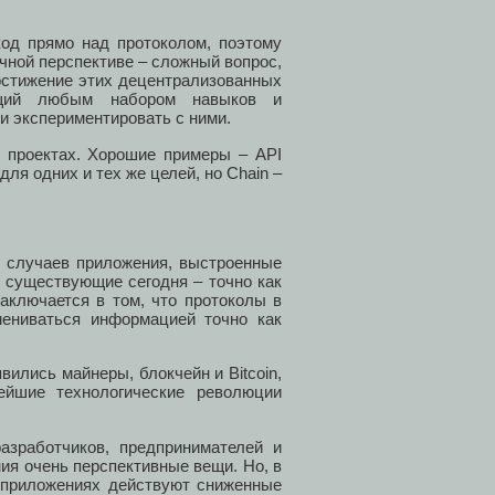
код прямо над протоколом, поэтому
чной перспективе – сложный вопрос,
достижение этих децентрализованных
ающий любым набором навыков и
и экспериментировать с ними.
х проектах. Хорошие примеры – API
для одних и тех же целей, но Chain –
е случаев приложения, выстроенные
ь существующие сегодня – точно как
аключается в том, что протоколы в
ениваться информацией точно как
вились майнеры, блокчейн и Bitcoin,
ейшие технологические революции
азработчиков, предпринимателей и
ния очень перспективные вещи. Но, в
х приложениях действуют сниженные