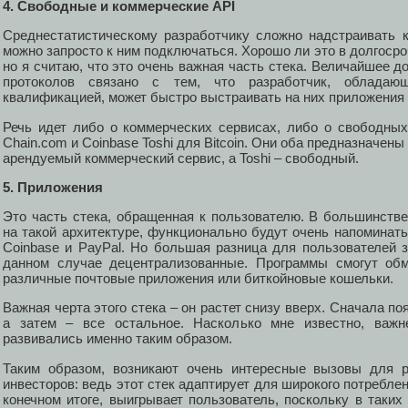
4. Свободные и коммерческие API
Среднестатистическому разработчику сложно надстраивать 
можно запросто к ним подключаться. Хорошо ли это в долгосро
но я считаю, что это очень важная часть стека. Величайшее 
протоколов связано с тем, что разработчик, облад
квалификацией, может быстро выстраивать на них приложения 
Речь идет либо о коммерческих сервисах, либо о свободны
Chain.com и Coinbase Toshi для Bitcoin. Они оба предназначены 
арендуемый коммерческий сервис, а Toshi – свободный.
5. Приложения
Это часть стека, обращенная к пользователю. В большинств
на такой архитектуре, функционально будут очень напоминат
Coinbase и PayPal. Но большая разница для пользователей з
данном случае децентрализованные. Программы смогут обм
различные почтовые приложения или биткойновые кошельки.
Важная черта этого стека – он растет снизу вверх. Сначала поя
а затем – все остальное. Насколько мне известно, важн
развивались именно таким образом.
Таким образом, возникают очень интересные вызовы для р
инвесторов: ведь этот стек адаптирует для широкого потребле
конечном итоге, выигрывает пользователь, поскольку в таки