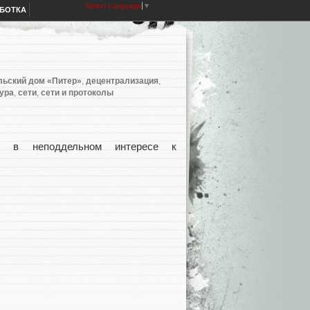
Select Language
▼
АБОТКА
льский дом «Питер»
,
децентрализация
,
ура
,
сети
,
сети и протоколы
ь в неподдельном интересе к