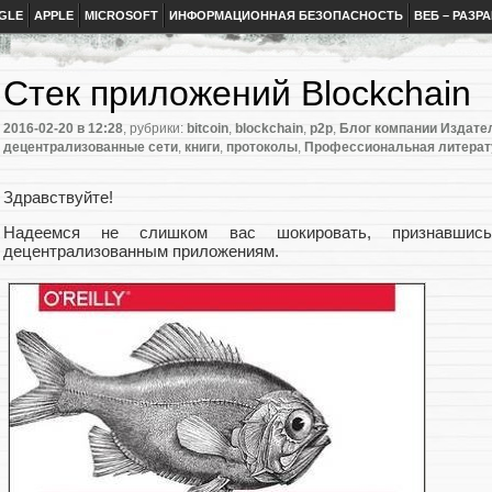
GLE
APPLE
MICROSOFT
ИНФОРМАЦИОННАЯ БЕЗОПАСНОСТЬ
ВЕБ – РАЗР
Стек приложений Blockchain
2016-02-20
в 12:28
, рубрики:
bitcoin
,
blockchain
,
p2p
,
Блог компании Издате
децентрализованные сети
,
книги
,
протоколы
,
Профессиональная литерат
Здравствуйте!
Надеемся не слишком вас шокировать, признавшис
децентрализованным приложениям.