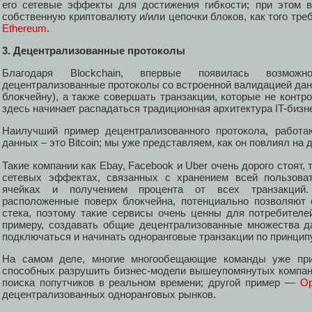
его сетевые эффекты для достижения гибкости; при этом в
собственную криптовалюту и/или цепочки блоков, как того тр
Ethereum
.
3. Децентрализованные протоколы
Благодаря Blockchain, впервые появилась возможн
децентрализованные протоколы со встроенной валидацией дан
блокчейну), а также совершать транзакции, которые не конт
здесь начинает распадаться традиционная архитектура IT-бизн
Наилучший пример децентрализованного протокола, работа
данных – это Bitcoin; мы уже представляем, как он повлиял на 
Такие компании как Ebay, Facebook и Uber очень дорого стоят,
сетевых эффектах, связанных с хранением всей пользова
ячейках и получением процента от всех транзакций. 
расположенные поверх блокчейна, потенциально позволяют
стека, поэтому такие сервисы очень ценны для потребителей
примеру, создавать общие децентрализованные множества д
подключаться и начинать одноранговые транзакции по принципу 
На самом деле, многие многообещающие команды уже прис
способных разрушить бизнес-модели вышеупомянутых компа
поиска попутчиков в реальном времени; другой пример —
Op
децентрализованных одноранговых рынков.