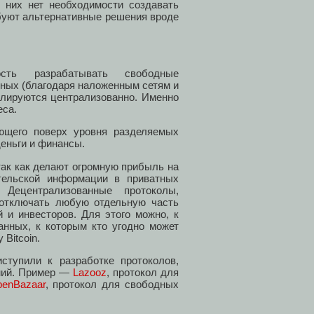
 них нет необходимости создавать
ебуют альтернативные решения вроде
ость разрабатывать свободные
ных (благодаря наложенным сетям и
ролируются централизованно. Именно
еса.
ющего поверх уровня разделяемых
деньги и финансы.
 так как делают огромную прибыль на
тельской информации в приватных
Децентрализованные протоколы,
 отключать любую отдельную часть
 и инвесторов. Для этого можно, к
анных, к которым кто угодно может
Bitcoin.
тупили к разработке протоколов,
ний. Пример —
Lazooz
, протокол для
enBazaar
, протокол для свободных