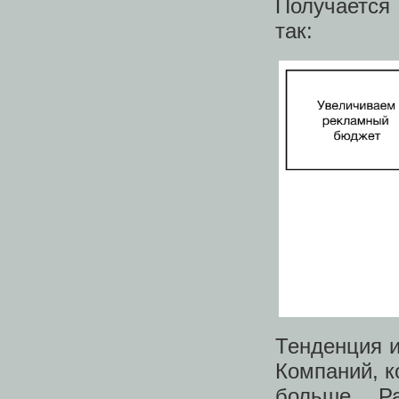
Получается 
так:
Тенденция и
Компаний, к
больше. Ра