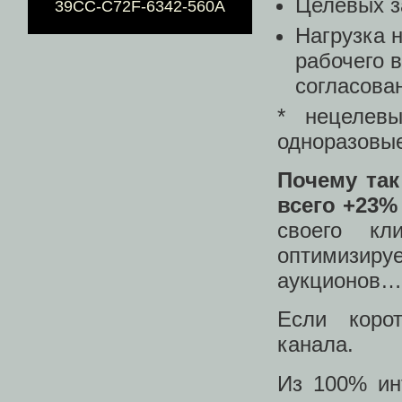
Целевых з
39CC-C72F-6342-560A
Нагрузка 
рабочего в
согласован
* нецелев
одноразовые
Почему та
всего +23
своего кл
оптимизируе
аукционов…
Если коро
канала.
Из 100% ин