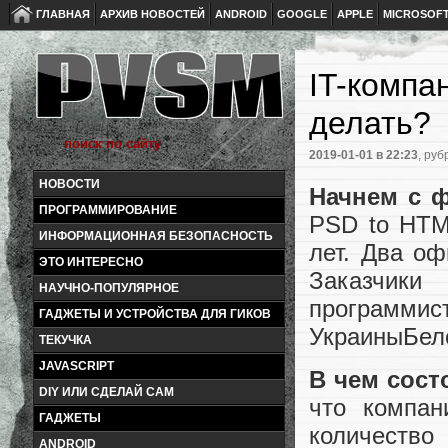
ГЛАВНАЯ
АРХИВ НОВОСТЕЙ
ANDROID
GOOGLE
APPLE
MICROSOF
IT-компа
делать?
2019-01-01
в 22:23
, руб
НОВОСТИ
Начнем с ф
ПРОГРАММИРОВАНИЕ
PSD to HTML
ИНФОРМАЦИОННАЯ БЕЗОПАСНОСТЬ
лет. Два оф
ЭТО ИНТЕРЕСНО
Заказчики
НАУЧНО-ПОПУЛЯРНОЕ
програм
ГАДЖЕТЫ И УСТРОЙСТВА ДЛЯ ГИКОВ
УкраиныБел
ТЕКУЧКА
JAVASCRIPT
В чем сост
DIY ИЛИ СДЕЛАЙ САМ
что компан
ГАДЖЕТЫ
количество
ANDROID