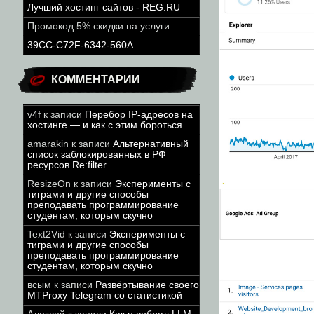
Лучший хостинг сайтов - REG.RU
Промокод 5% скидки на услуги
39CC-C72F-6342-560A
КОММЕНТАРИИ
v4f
к записи
Перебор IP-адресов на
хостинге — и как с этим бороться
amarakin
к записи
Альтернативный
список заблокированных в РФ
ресурсов Re:filter
ResizeOn
к записи
Эксперименты с
тиграми и другие способы
преподавать программирование
студентам, которым скучно
Text2Vid
к записи
Эксперименты с
тиграми и другие способы
преподавать программирование
студентам, которым скучно
всым
к записи
Развёртывание своего
MTProxy Telegram со статистикой