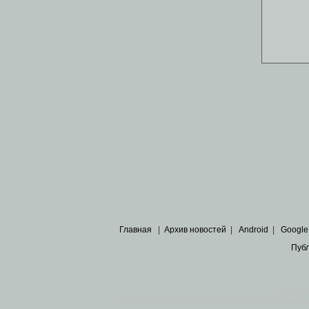
Главная
|
Архив новостей
|
Android
|
Google
Пуб
Все пра
Основными материалами сайта являются
архивные ко