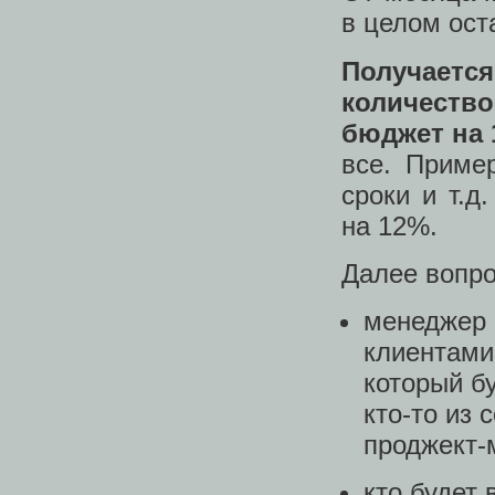
в целом ост
Получаетс
количество
бюджет на 
все. Приме
сроки и т.д
на 12%.
Далее вопро
менеджер 
клиентами
который б
кто-то из 
проджект-
кто будет