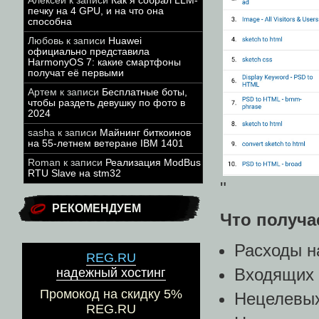
Алексей
к записи
Как я собрал LLM-
печку на 4 GPU, и на что она
способна
Любовь
к записи
Huawei
официально представила
HarmonyOS 7: какие смартфоны
получат её первыми
Артем
к записи
Бесплатные боты,
чтобы раздеть девушку по фото в
2024
sasha
к записи
Майнинг биткоинов
на 55-летнем ветеране IBM 1401
Roman
к записи
Реализация ModBus
RTU Slave на stm32
"
РЕКОМЕНДУЕМ
Что получа
Расходы н
REG.RU
Входящих 
надежный хостинг
Промокод на скидку 5%
Нецелевых
REG.RU