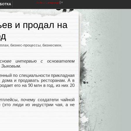
Select Language
▼
АБОТКА
ьев и продал на
од
-план
,
бизнес-процессы
,
бизнесмен
,
нове интервью с основателем
. Зыковым.
венный по специальности прикладная
я дома и продавать ресторанам. А в
дает его на 90 млн в год, из них 20
етплейсы, почему создатели чайной
 (это люди из индустрии чая, а не