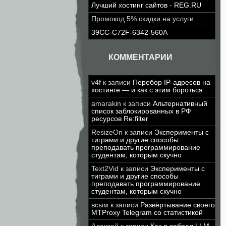
Лучший хостинг сайтов - REG.RU
Промокод 5% скидки на услуги
39CC-C72F-6342-560A
КОММЕНТАРИИ
v4f
к записи
Перебор IP-адресов на
хостинге — и как с этим бороться
amarakin
к записи
Альтернативный
список заблокированных в РФ
ресурсов Re:filter
ResizeOn
к записи
Эксперименты с
тиграми и другие способы
преподавать программирование
студентам, которым скучно
Text2Vid
к записи
Эксперименты с
тиграми и другие способы
преподавать программирование
студентам, которым скучно
всым
к записи
Развёртывание своего
MTProxy Telegram со статистикой