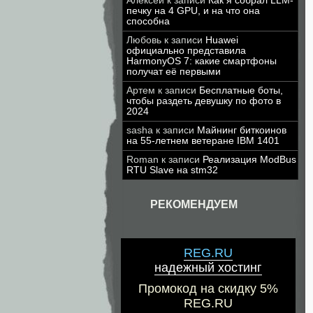
Алексей
к записи
Как я собрал LLM-
печку на 4 GPU, и на что она
способна
Любовь
к записи
Huawei
официально представила
HarmonyOS 7: какие смартфоны
получат её первыми
Артем
к записи
Бесплатные боты,
чтобы раздеть девушку по фото в
2024
sasha
к записи
Майнинг биткоинов
на 55-летнем ветеране IBM 1401
Roman
к записи
Реализация ModBus
RTU Slave на stm32
РЕКОМЕНДУЕМ
REG.RU
надежный хостинг
Промокод на скидку 5%
REG.RU