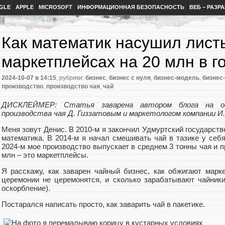
GLE
APPLE
MICROSOFT
ИНФОРМАЦИОННАЯ БЕЗОПАСНОСТЬ
ВЕБ – РАЗР
Как математик насушил лист
маркетплейсах на 20 млн в г
2024-10-07
в 14:15
, рубрики:
бизнес
,
бизнес с нуля
,
бизнес-модель
,
бизнес
производство
,
производство чая
,
чай
ДИСКЛЕЙМЕР: Статья заварена автором блога на ос
производства чая Д. Гиззатовым и маркетологом компании И
Меня зовут Денис. В 2010-м я закончил Удмуртский государст
математика. В 2014-м я начал смешивать чай в тазике у себ
2024-м мое производство выпускает в среднем 3 тонны чая и про
млн – это маркетплейсы.
Я расскажу, как заварен чайный бизнес, как обжигают марк
церемонии не церемонятся, и сколько зарабатывают чайники
оскорбление).
Постарался написать просто, как заварить чай в пакетике.