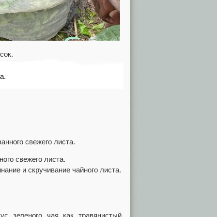
 сок.
а.
ного свежего листа.
нание и скручивание чайного листа.
с зеленого чая как травянистый,