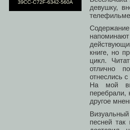
39CC-C72F-6342-560A
девушку, в
телефильме,
Содержание
напоминают
действующи
книге, но п
цикл. Чита
отлично по
отнеслись с
На мой вк
перебрали, 
другое мнен
Визуальный
песней так