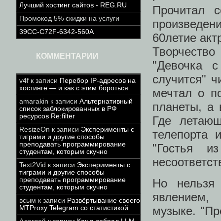
Лучший хостинг сайтов - REG.RU
Прочитал с
Промокод 5% скидки на услуги
произведен
39CC-C72F-6342-560A
60летие акт
Творчество
КОММЕНТАРИИ
"Девочка с
случится" ч
v4f
к записи
Перебор IP-адресов на
хостинге — и как с этим бороться
мечтал о п
amarakin
к записи
Альтернативный
планеты, а 
список заблокированных в РФ
ресурсов Re:filter
Где летающ
ResizeOn
к записи
Эксперименты с
телепорта 
тиграми и другие способы
преподавать программирование
"Гостья и
студентам, которым скучно
несоответств
Text2Vid
к записи
Эксперименты с
тиграми и другие способы
преподавать программирование
Но нельзя
студентам, которым скучно
явлением, 
всым
к записи
Развёртывание своего
MTProxy Telegram со статистикой
музыке. "Пр