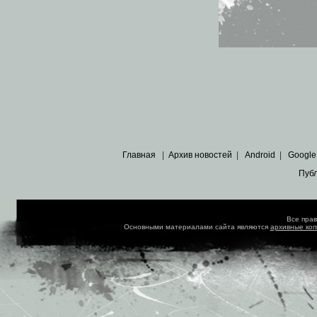
Главная
|
Архив новостей
|
Android
|
Google
Пуб
Все пра
Основными материалами сайта являются
архивные ко