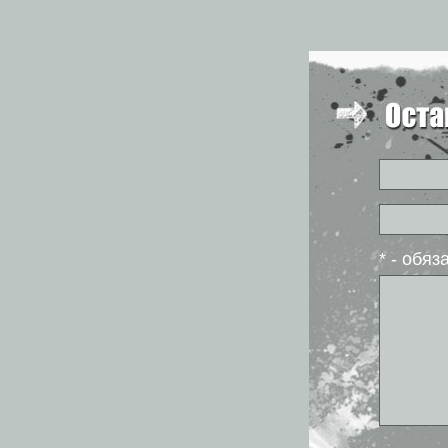
* - обя