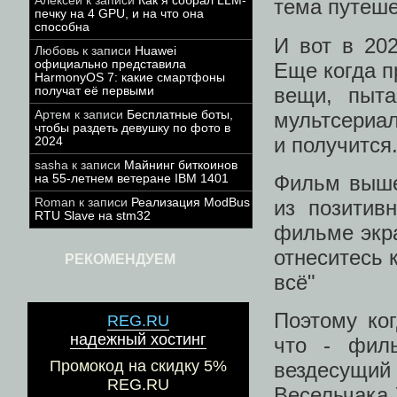
Алексей
к записи
Как я собрал LLM-
тема путеше
печку на 4 GPU, и на что она
способна
И вот в 20
Любовь
к записи
Huawei
официально представила
Еще когда п
HarmonyOS 7: какие смартфоны
вещи, пыта
получат её первыми
мультсериал
Артем
к записи
Бесплатные боты,
чтобы раздеть девушку по фото в
и получится
2024
sasha
к записи
Майнинг биткоинов
Фильм выше
на 55-летнем ветеране IBM 1401
из позитив
Roman
к записи
Реализация ModBus
RTU Slave на stm32
фильме экра
отнеситесь 
РЕКОМЕНДУЕМ
всё"
Поэтому ког
REG.RU
надежный хостинг
что - фил
Промокод на скидку 5%
вездесущий 
REG.RU
Весельчака 