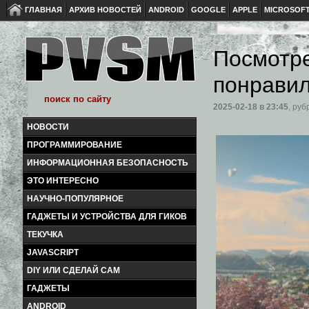
ГЛАВНАЯ
АРХИВ НОВОСТЕЙ
ANDROID
GOOGLE
APPLE
MICROSOF
Посмотре
понрави
2025-02-18
в 23:45
, руб
НОВОСТИ
ПРОГРАММИРОВАНИЕ
ИНФОРМАЦИОННАЯ БЕЗОПАСНОСТЬ
ЭТО ИНТЕРЕСНО
НАУЧНО-ПОПУЛЯРНОЕ
ГАДЖЕТЫ И УСТРОЙСТВА ДЛЯ ГИКОВ
ТЕКУЧКА
JAVASCRIPT
DIY ИЛИ СДЕЛАЙ САМ
ГАДЖЕТЫ
ANDROID