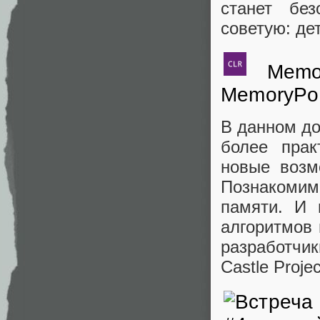
станет бе
советую: де
Memory
MemoryPo
В данном до
более пра
новые возм
Познакомим
памяти. И 
алгоритмов
разработчик
Castle Proje