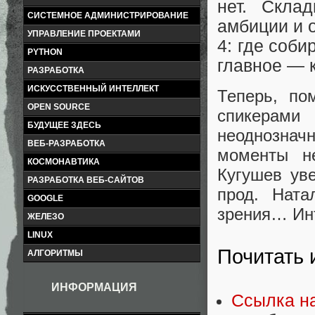
нет. Скла
СИСТЕМНОЕ АДМИНИСТРИРОВАНИЕ
амбиции и 
УПРАВЛЕНИЕ ПРОЕКТАМИ
4: где соб
PYTHON
главное — 
РАЗРАБОТКА
ИСКУССТВЕННЫЙ ИНТЕЛЛЕКТ
Теперь, по
OPEN SOURCE
спикерам
БУДУЩЕЕ ЗДЕСЬ
неоднозначн
ВЕБ-РАЗРАБОТКА
моменты н
КОСМОНАВТИКА
Кугушев уве
РАЗРАБОТКА ВЕБ-САЙТОВ
прод. Ната
GOOGLE
зрения… Ин
ЖЕЛЕЗО
LINUX
Почитать 
АЛГОРИТМЫ
ИНФОРМАЦИЯ
Ссылка н