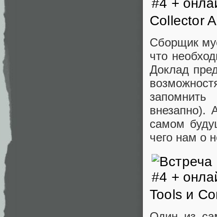
Collector 
Сборщик мус
что необхо
Доклад пред
возможност
запомнить
внезапно). 
самом буду
чего нам о 
Tools и Co
Один из са