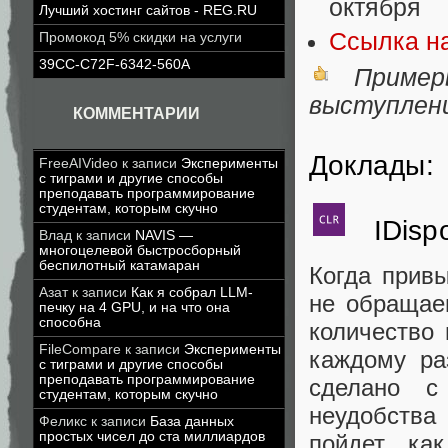
октября
Лучший хостинг сайтов - REG.RU
Ссылка на
Промокод 5% скидки на услуги
39CC-C72F-6342-560A
Пример
выступлен
КОММЕНТАРИИ
Доклады:
FreeAIVideo
к записи
Эксперименты
с тиграми и другие способы
преподавать программирование
студентам, которым скучно
IDispo
Влад
к записи
NAVIS —
многоцелевой быстросборный
беспилотный катамаран
Когда привы
Азат
к записи
Как я собрал LLM-
не обращае
печку на 4 GPU, и на что она
способна
количество 
FileCompare
к записи
Эксперименты
каждому ра
с тиграми и другие способы
преподавать программирование
сделано с
студентам, которым скучно
неудобств
Феликс
к записи
База данных
простых чисел до ста миллиардов
пойдет, ка