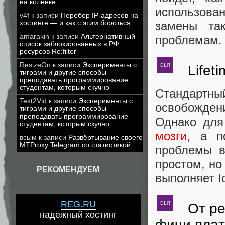
на коленке
использован
v4f
к записи
Перебор IP-адресов на
хостинге — и как с этим бороться
замены так
amarakin
к записи
Альтернативный
проблемам.
список заблокированных в РФ
ресурсов Re:filter
ResizeOn
к записи
Эксперименты с
Lifetim
тиграми и другие способы
преподавать программирование
студентам, которым скучно
Стандартны
Text2Vid
к записи
Эксперименты с
освобождени
тиграми и другие способы
преподавать программирование
Однако для
студентам, которым скучно
мозги
, а п
всым
к записи
Развёртывание своего
MTProxy Telegram со статистикой
проблемы в
простом, н
РЕКОМЕНДУЕМ
выполняет Io
REG.RU
От рев
надежный хостинг
фичи пла