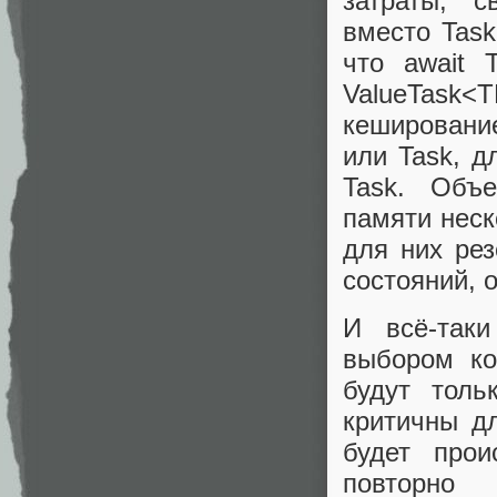
затраты, с
вместо Task
что await 
ValueTask
кешировани
или Task, д
Task. Объе
памяти неск
для них ре
состояний, 
И всё-таки
выбором ко
будут толь
критичны д
будет про
повторно