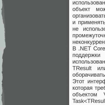
использован
объект мо
организоват
и применят
не использ
промежуто
неконкуррен
В .NET Core
поддержки
использова
TResult ил
оборачиват
Этот интер
которая тре
объектом 
Task<TResul