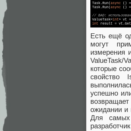
Task.Run(
async
 () =
Task.Run(
async
 () =
// BAD: использован

ValueTask<
int
int
 result = vt.Get
Есть ещё о
могут при
измерения 
ValueTask/
которые соо
свойство I
выполнилась
успешно или
возвращает
ожидании и 
Для самых
разработчик