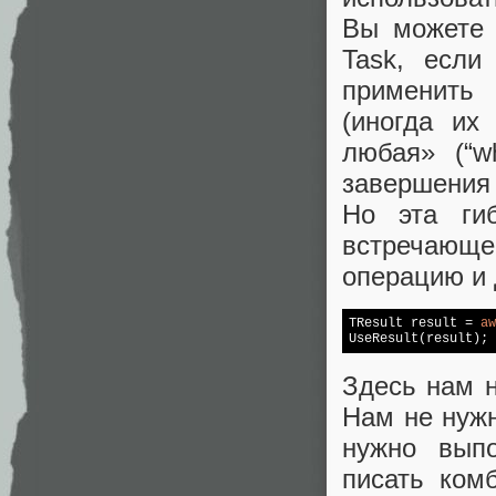
Вы можете 
Task, если
применить 
(иногда их
любая» (“w
завершения 
Но эта ги
встречающ
операцию и 
TResult result = 
aw
UseResult(result);
Здесь нам н
Нам не нужн
нужно вып
писать ком