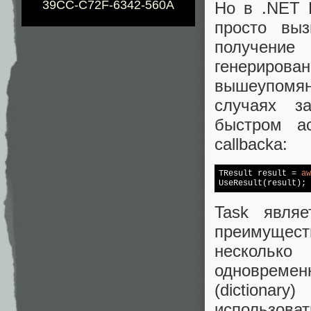
39CC-C72F-6342-560A
Но в .NET 
просто выз
получени
генериров
вышеупомян
случаях з
быстром а
callbacka:
TResult result = 
aw
UseResult(result);
Task явля
преимущес
несколько
одновреме
(dictiona
использоват