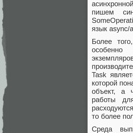
асинхронно
пишем син
SomeOperat
язык async/a
Более того
особенно 
экземпляр
производит
Task являет
которой пон
объект, а 
работы дл
расходуются
то более по
Среда вып