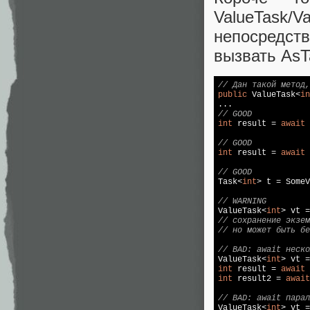
ValueTask/
непосредст
вызвать AsT
// Дан такой метод,
public
 ValueTask<
in
// GOOD
int
 result = 
await
 
// GOOD
int
 result = 
await
 
// GOOD

Task<
int
> t = SomeV
// WARNING

ValueTask<
int
// сохранение экзем
// но может быть бе
// BAD: await неско

ValueTask<
int
int
 result = 
await
int
 result2 = 
await
// BAD: await парал

ValueTask<
int
> vt =