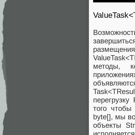
ValueTask<
Возможнос
завершитьс
размещения 
ValueTask<T
методы, к
приложени
объявляютс
Task<TRes
перегрузку
того чтобы
byte[], мы 
объекты St
исполняетс