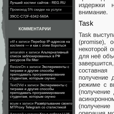
Лучший хостинг сайтов - REG.RU
издержки 
Промокод 5% скидки на услуги
внимание.
39CC-C72F-6342-560A
Task
КОММЕНТАРИИ
Task выступ
(promise),
v4f
к записи
Перебор IP-адресов на
хостинге — и как с этим бороться
некоторой 
amarakin
к записи
Альтернативный
для неё объ
список заблокированных в РФ
ресурсов Re:filter
завершится
ResizeOn
к записи
Эксперименты с
составная
тиграми и другие способы
преподавать программирование
получение 
студентам, которым скучно
режиме с в
Text2Vid
к записи
Эксперименты с
тиграми и другие способы
(получение
преподавать программирование
студентам, которым скучно
асинхронно
всым
к записи
Развёртывание своего
(получение
MTProxy Telegram со статистикой
операция мо