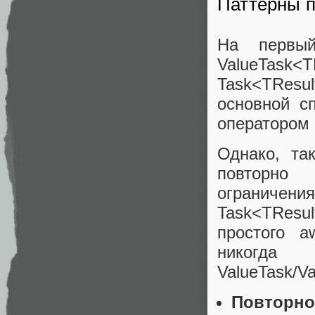
Паттерны п
На первый
ValueTask<
Task<TResu
основной с
оператором 
Однако, та
повторно 
ограничен
Task<TResu
простого a
никогд
ValueTask/V
Повторное