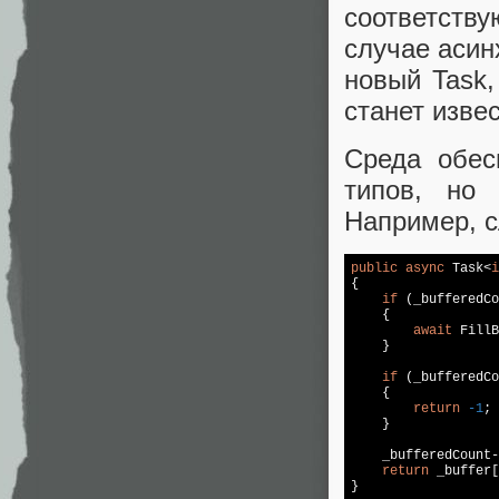
соответству
случае асин
новый Task,
станет изве
Среда обес
типов, но
Например, 
public
async
 Task<
i
{

if
 (_bufferedCo
    {

await
 FillB
    }

if
 (_bufferedCo
    {

return
-1
;

    }

    _bufferedCount-
return
 _buffer[
}