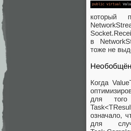
public
virtual
 Valu
который п
NetworkSt
Socket.Rece
в NetworkS
тоже не выд
Необобщён
Когда Value
оптимизиро
для того
Task<TResu
означало, ч
для случ