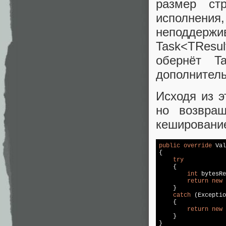
размер ст
исполнени
неподдержи
Task<TResu
обернёт T
дополнитель
Исходя из э
но возвращ
кеширование
public
override
 Val
{

try
    {

int
 bytesRe
return
new
 
    }

catch
 (Exceptio
    {

return
new
 
    }

}