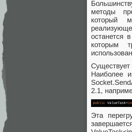
Большинст
методы про
который м
реализующе
останется в
которым т
использован
Существует 
Наиболее и
Socket.Sen
2.1, наприм
public
 ValueTask<
in
Эта перегр
завершает
ValueTask<i