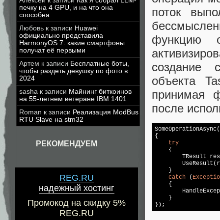
Алексей
к записи
Как я собрал LLM-
печку на 4 GPU, и на что она
поток выпо
способна
бессмысле
Любовь
к записи
Huawei
официально представила
функцию о
HarmonyOS 7: какие смартфоны
получат её первыми
активизир
Артем
к записи
Бесплатные боты,
создание c
чтобы раздеть девушку по фото в
объекта Ta
2024
sasha
к записи
Майнинг биткоинов
принимая ф
на 55-летнем ветеране IBM 1401
после испол
Roman
к записи
Реализация ModBus
RTU Slave на stm32
SomeOperationAsync(
{

РЕКОМЕНДУЕМ
try
    {

        TResult res
        UseResult(r
    }

REG.RU
catch
 (
Exceptio
    {

надежный хостинг
        HandleExcep
    }

Промокод на скидку 5%
});
REG.RU