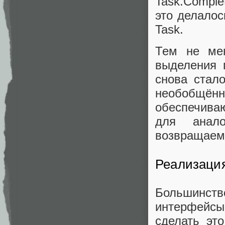
Task.Comple
это делалос
Task.
Тем не мен
выделения 
снова стал
необобщён
обеспечива
для анало
возвращаем
Реализация
Большинств
интерфейсы.
сделать эт