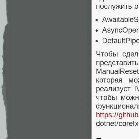
послужить о
Awaitable
AsyncOper
DefaultPip
Чтобы сдел
представит
ManualRese
которая мо
реализует I
чтобы можн
функциона
https://githu
dotnet/corefx