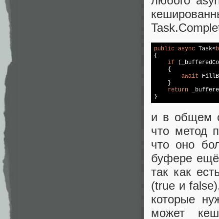
любого asyn
кеширова
Task.Comple
public
async
 Task<
b
{

if
 (_bufferedCo
    {

await
 FillB
    }

return
 _buffere
}
и в общем 
что метод п
что оно бо
буфере ещё
так как ест
(true и fals
которые ну
может кеш