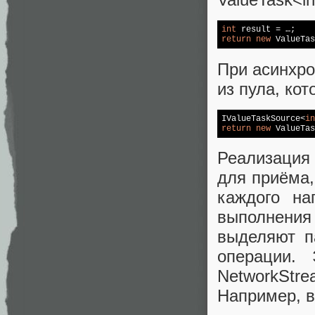
int
return
new
 ValueTas
При асинхро
из пула, ко
IValueTaskSource<
in
return
new
 ValueTas
Реализация
для приёма,
каждого на
выполнения
выделяют п
операции.
NetworkStre
Например, в