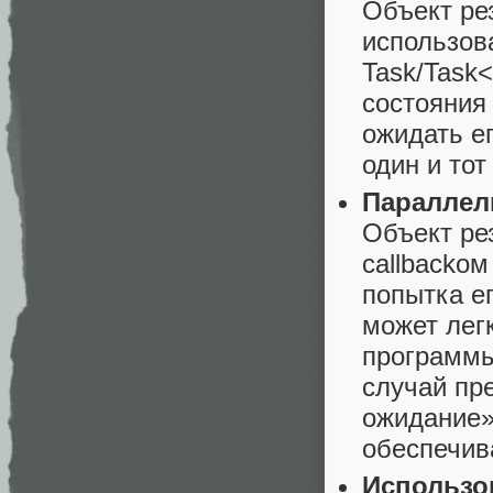
Объект ре
использов
Task/Task<
состояния
ожидать ег
один и тот
Параллель
Объект ре
callbackом
попытка е
может лег
программы
случай пр
ожидание».
обеспечив
Использов