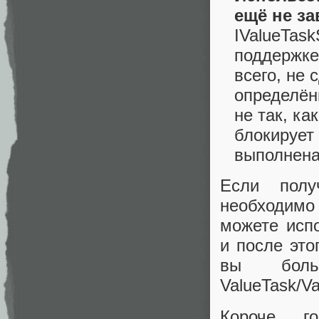
ещё не з
IValueTask
поддержке
всего, не 
определён
не так, к
блокирует
выполнена
Если полу
необходимо
можете испо
и после это
вы боль
ValueTask/V
Короче г