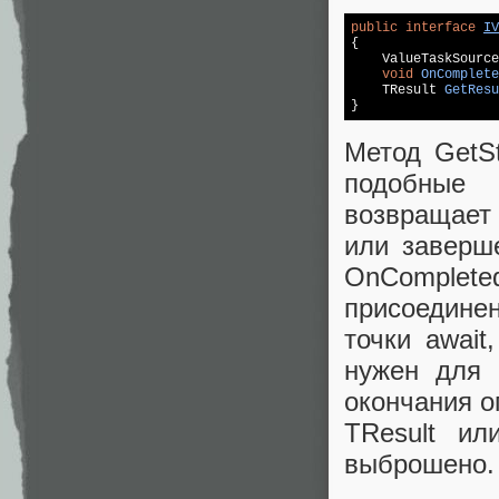
public
interface
IV
{

ValueTaskSourc
void
OnComplete
TResult 
GetResu
}
Метод GetSt
подобные 
возвращает
или заверш
OnComplet
присоедине
точки await
нужен для 
окончания о
TResult ил
выброшено.