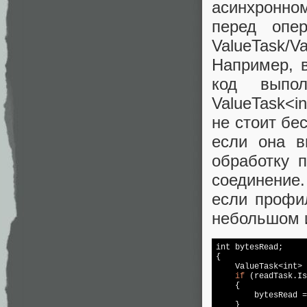
асинхронно
перед опер
ValueTask/V
Например, в
код выпо
ValueTask<i
не стоит бе
если она в
обработку 
соединение
если профи
небольшом и
int bytesRead;

{

    ValueTask<int> 
if
 (
read
Task.Is
    {

        bytesRead =
    }
