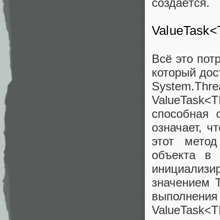
создаётся.
ValueTask<
Всё это пот
который дос
System.Threa
ValueTask<T
способная о
означает, ч
этот метод
объекта в
инициализ
значением T
выполнени
ValueTask<