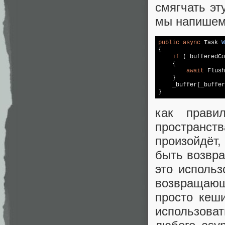
смягчать эт
мы напишем 
public
async
 Task 
W
{

if
 (_bufferedCo
    {

await
 Flush
    }

    _buffer[_buffer
}
как прави
пространств
произойдёт,
быть возвра
это использ
возвращающе
просто кеши
использоват