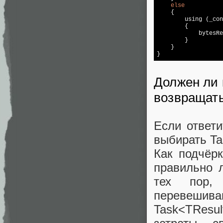
else
    {

        using (_con
        {

            bytesRe
        }

    }

}
Должен ли 
возвращать
Если ответи
выбирать Ta
Как подчёрк
правильно л
тех пор, 
перевеши
Task<TResul