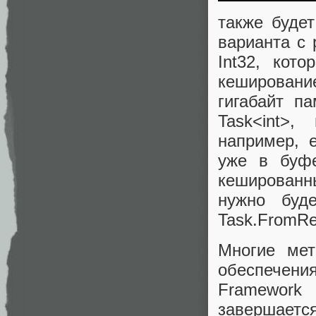
также будет
варианта с 
Int32, кот
кешировани
гигабайт п
Task<int>,
например, 
уже в буфе
кешированн
нужно буде
Task.FromRes
Многие мет
обеспечения
Framework
завершаетс